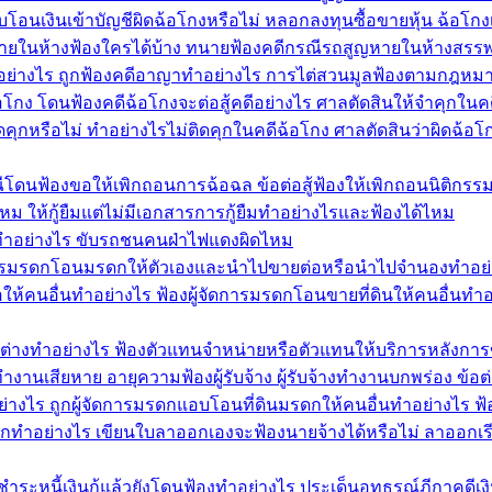
โอนเงินเข้าบัญชีผิดฉ้อโกงหรือไม่ หลอกลงทุนซื้อขายหุ้น ฉ้อโกงเง
ยในห้างฟ้องใครได้บ้าง ทนายฟ้องคดีกรณีรถสูญหายในห้างสรรพ
ทำอย่างไร ถูกฟ้องคดีอาญาทำอย่างไร การไต่สวนมูลฟ้องตามกฎหม
้อโกง โดนฟ้องคดีฉ้อโกงจะต่อสู้คดีอย่างไร ศาลตัดสินให้จำคุกในค
หรือไม่ ทำอย่างไรไม่ติดคุกในคดีฉ้อโกง ศาลตัดสินว่าผิดฉ้อโก
ีโดนฟ้องขอให้เพิกถอนการฉ้อฉล ข้อต่อสู้ฟ้องให้เพิกถอนนิติกรรม
ด้ไหม ให้กู้ยืมแต่ไม่มีเอกสารการกู้ยืมทำอย่างไรและฟ้องได้ไหม
ำอย่างไร ขับรถชนคนฝ่าไฟแดงผิดไหม
ัดการมรดกโอนมรดกให้ตัวเองและนำไปขายต่อหรือนำไปจำนองทำอย
ห้คนอื่นทำอย่างไร ฟ้องผู้จัดการมรดกโอนขายที่ดินให้คนอื่นทำอ
้าต่างทำอย่างไร ฟ้องตัวแทนจำหน่ายหรือตัวแทนให้บริการหลังการ
ำงานเสียหาย อายุความฟ้องผู้รับจ้าง ผู้รับจ้างทำงานบกพร่อง ข้อต่
ย่างไร ถูกผู้จัดการมรดกแอบโอนที่ดินมรดกให้คนอื่นทำอย่างไร
อกทำอย่างไร เขียนใบลาออกเองจะฟ้องนายจ้างได้หรือไม่ ลาออกเร
 ชำระหนี้เงินกู้แล้วยังโดนฟ้องทำอย่างไร ประเด็นอุทธรณ์ฏีกาคดีเงิน