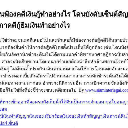
งิน โดนฟ้องคดีเงินกู้ทำอย่างไร โดนบังคับเซ็นต์
กาคดีกู้ยืมเงินทำอย่างไร
ม่ใช่ว่าจะชนะคดีเสมอไป และจำเลยก็มีช่องทางต่อสู้คดีได้หลาย
รกต้องยื่นคำให้การต่อสู้คดีโดยตั้งประเด็นให้ถูกต้อง เช่น โดนบังคับ
ี้ยเกินอัตราหักชำระต้นเงินได้ตามแนวคำพิพากษาศาลฏีกาฉบับล่าส
ต้องแล้ว ศาลจะนัดสืบพยาน โดยทนายจำเลยต้องนำสืบหักล้างพยานโจทก์ให
เงินกู้ ไม่มีคนค้ำประกัน เงินจำนวนมากไม่ใช้การโอนแต่กลับส่งมอบ
ัตรา ชำระดอกเบี้ยเกินอัตราไปจำนวนมากสามารถหักชำระต้นเงินได้มิ
ไม่เคยทวงถามมาก่อน อำพรางนิติกรรมอื่น การเบิกความขัดแย้งกั
อก็ไม่ใช่สิ่งที่บ่งชี้ว่าจะชนะคดีเสมอไป By
www.siaminterlegal.co
้ทางเข้าออกที่จอดรถถังเก็บน้ำใต้ดินเป็นภาระจำยอม ขอใบอนุญาต
ำยอม
งินทำสัญญาเงินจอง เรียกร้องเงินจองเงินทำสัญญาเงินดาวน์คืนให้
อร์เซ็นต์