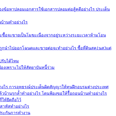
ข้อหาปลอมเอกสารใช้เอกสารปลอมต่อสู้คดีอย่างไร ประเด็น
อนบ้านทำอย่างไร
ะซื้อจะขายเป็นโมฆะเนื่องจากอยู่ระหว่างระยะเวลาห้ามโอน
บถูกนำไปออกโฉนดและขายต่อจะทำอย่างไร ซื้อที่ดินสค1นส3แต่
ปรับได้ไหม
งเพราะไปให้สัตยาบันหนี้ร่วม
อย่างไร การอุทธรณ์ประเด็นผิดสัญญาให้ทุนฝึกอบรมต่างประเทศ
แล้วบ้านรุกล้ำทำอย่างไร โดนฟ้องขอให้รื้อถอนบ้านทำอย่างไร
ให้ยึดถือไว้
าสาหัสทำอย่างไร
้ำประกันการทำงาน