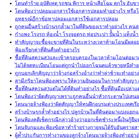
โดนทำร้าย อุบัติเหตุ รถชน พิการ หน้าเสียโฉม ตกใจ อับขา
โดนฟ้องว่าปลอมเอกสารใช้เอกสารปลอมทำอย่างไร หรือโ
อุทธรณ์ฏีกาข้อหาปลอมเอกสารใช้เอกสารปลอม
ถูกคนอื่นสร้างบ้านรุกล้ำมาในที่ดินของเราทำอย่างไร คนสร
กำแพง โรงรถ ห้องน้ำ โรงจอดรถ ท่อประปา ปัั้มน้ำ แท็งน้ำ ถ
ทำสัญญาจะซื้อจะขายที่ดินในระหว่างเวลาห้ามโอนมีผลอย
ฟ้องเรียกค่าที่ดินคืนทำอย่างไร
ซื้อที่ดินสค1นส3และเข้าครอบครองในเวลาห้ามโอนต่อมาเจ
ไม่ได้จดทะเบียนโอนแต่ถูกนำไปออกโฉนดแล้วขายหนีทำอ
ถูกบอกเลิกสัญญาว่าจ้างก่อสร้างอ้างว่าทำล่าช้าจะทำอย่า
สามีภริยาโดนฟ้องเพราะให้ความยินยอมในการทำสัญญา สา
ซื้อที่ดินสค1นส3แต่ไม่ได้ที่ดินทำอย่างไร ซื้อที่ดินมือเป
โดนฟ้องว่าผิดสัญญาเพราะถูกคนอื่นนำหัวกระดาษไปเสนอราค
โดนนายจ้างฟ้องว่าผิดสัญญาให้ทุนฝึกอบรมต่างประเทศเรียก
สร้างบ้านรุกล้ำทำอย่างไร ปลูกบ้านในที่ดินต่อมาแบ่งแยก
โดนฟ้องคดีเช็คกรณีกล่าวอ้างว่าออกเช็คชำระหนี้เงินกู้ยืม
โดนจับกุมและฟ้องข้อหาทำร้ายร่างกายจนได้รับอันตรายสาห
ผู้ค้ำประกันการทำงานของลูกจ้างโดนนายจ้างฟ้องทำอย่างไร