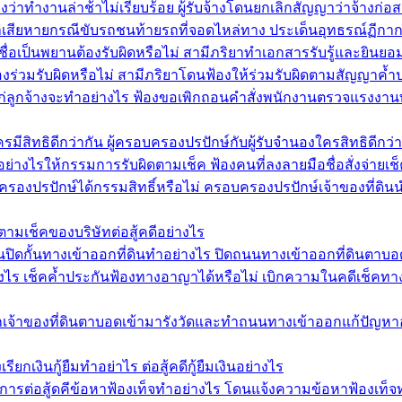
องว่าทำงานล่าช้าไม่เรียบร้อย ผู้รับจ้างโดนยกเลิกสัญญาว่าจ้างก่อ
่าเสียหายกรณีขับรถชนท้ายรถที่จอดไหล่ทาง ประเด็นอุทธรณ์ฏีก
ชื่อเป็นพยานต้องรับผิดหรือไม่ สามีภริยาทำเอกสารรับรู้และยินย
งร่วมรับผิดหรือไม่ สามีภริยาโดนฟ้องให้ร่วมรับผิดตามสัญญาค้
นแก่ลูกจ้างจะทำอย่างไร ฟ้องขอเพิกถอนคำสั่งพนักงานตรวจแรงงาน
สิทธิดีกว่ากัน ผู้ครอบครองปรปักษ์กับผู้รับจำนองใครสิทธิดีกว่า
อย่างไรให้กรรมการรับผิดตามเช็ค ฟ้องคนที่ลงลายมือชื่อสั่งจ่ายเ
รองปรปักษ์ได้กรรมสิทธิ์หรือไม่ ครอบครองปรปักษ์เจ้าของที่ดินนำ
ตามเช็คของบริษัทต่อสู้คดีอย่างไร
ิดกั้นทางเข้าออกที่ดินทำอย่างไร ปิดถนนทางเข้าออกที่ดินตาบอด
งไร เช็คค้ำประกันฟ้องทางอาญาได้หรือไม่ เบิกความในคดีเช็คทางอาญ
กเจ้าของที่ดินตาบอดเข้ามารังวัดและทำถนนทางเข้าออกแก้ปัญหาอย
ียกเงินกู้ยืมทำอย่าไร ต่อสู้คดีกู้ยืมเงินอย่างไร
ีการต่อสู้ดคีข้อหาฟ้องเท็จทำอย่างไร โดนแจ้งความข้อหาฟ้องเท็จ