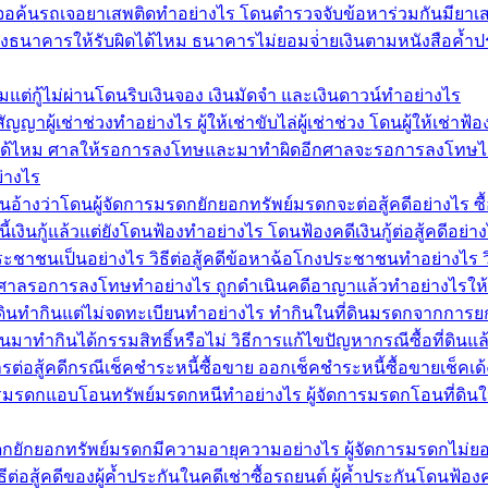
ไร เจอค้นรถเจอยาเสพติดทำอย่างไร โดนตำรวจจับข้อหาร่วมกันมียา
งธนาคารให้รับผิดได้ไหม ธนาคารไม่ยอมจ่่ายเงินตามหนังสือค้ำป
แต่กู้ไม่ผ่านโดนริบเงินจอง เงินมัดจำ และเงินดาวน์ทำอย่างไร
ัญญาผู้เช่าช่วงทำอย่างไร ผู้ให้เช่าขับไล่ผู้เช่าช่วง โดนผู้ให้เช่า
้ไหม ศาลให้รอการลงโทษและมาทำผิดอีกศาลจะรอการลงโทษได้ไห
่างไร
นอ้างว่าโดนผู้จัดการมรดกยักยอกทรัพย์มรดกจะต่อสู้คดีอย่างไร ซื้
เงินกู้แล้วแต่ยังโดนฟ้องทำอย่างไร โดนฟ้องคดีเงินกู้ต่อสู้คดีอย่า
าชนเป็นอย่างไร วิธีต่อสู้คดีข้อหาฉ้อโกงประชาชนทำอย่างไร 
้ศาลรอการลงโทษทำอย่างไร ถูกดำเนินคดีอาญาแล้วทำอย่างไร
ที่ดินทำกินแต่ไม่จดทะเบียนทำอย่างไร ทำกินในที่ดินมรดกจากการย
่ดินมาทำกินได้กรรมสิทธิ์หรือไม่ วิธีการแก้ไขปัญหากรณีซื้อที่ดิน
ต่อสู้คดีกรณีเช็คชำระหนี้ซื้อขาย ออกเช็คชำระหนี้ซื้อขายเช็คเด้
ดการมรดกแอบโอนทรัพย์มรดกหนีทำอย่างไร ผู้จัดการมรดกโอนที่ดิน
รมรดกยักยอกทรัพย์มรดกมีความอายุความอย่างไร ผู้จัดการมรดกไม่ย
ต่อสู้คดีของผู้ค้ำประกันในคดีเช่าซื้อรถยนต์ ผู้ค้ำประกันโดนฟ้อง