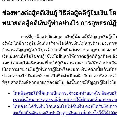
ช่องทางต่อสู้คดีเงินกู้ วิธีต่อสู้คดีกู้ยืมเ
ทนายต่อสู้คดีเงินกู้ทำอย่างไร การอุทธรณ์ฏี
การที่ถูกฟ้องว่าผิดสัญญาเงินกู้นั้น แม้มีสัญญาเงินกู้ก็ไ
จริงไม่ได้มีการกู้ยืมเงินกันจริง หรือได้รับเงินไม่ครบถ้วน ประการแ
จำนวน สัญญากู้ไม่บริบูรณ์ ดอกเบี้ยเกินอัตราตามกฎหมาย ดอกเบ
เงินเป็นคนอื่นไม่ใช่คนกู้ ซึ่งเมื่อยื่นคำให้การต่อสู้คดีที่ถูก
โจทก์จำเลยไม่สนิทสนมที่จะให้กู้เงินจำนวนมาก ไม่มีหลักประกัน
เบิกความ พยานไม่รู้เห็นการกู้ยืมหรือส่งมอบเงิน ดอกเบี้ยเกินอ
ปลอมอย่างไร ผิดนัดชำระแต่ไม่รีบดำเนินคดีกลับปล่อยเนินนาน 
พิรุธ ศาลต้องพิพากษายกฟ้องต่อไป ดังนั้นการมีสัญญากู้ยืมไว้ในมื
โดนฟ้องขอให้ที่ดินตกเป็นภาระจำยอมทำอย่างไร ฟ้องขอให
ประเด็นไหน การอุทธรณ์ฏีกาคดีขอให้ที่ดินตกเป็นภาระจ
โดนคอนโดริบเงิน โดนคอนโดไม่คืนเงิน คอนโดริบเงินดาวน์เ
จะเรียกคืนเงินจองเงินทำสัญญาเงินดาวน์อย่างไรให้ได้100เป