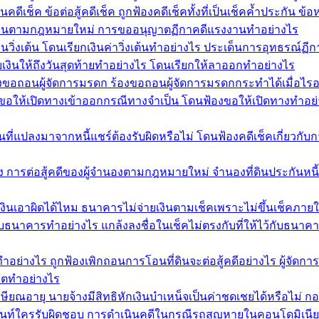
ีเช็ค ข้อต่อสู้คดีเช็ค ถูกฟ้องคดีเช็คทั้งที่เป็นเช็คค้ำประกัน ข
รงงานตามกฎหมายใหม่ การขออนุญาตฏีกาคดีแรงงานทำอย่างไร
นวิ่งเต้น โดนเรียกเงินค่าวิ่งเต้นทำอย่างไร ประเด็นการอุทธรณ์ฏีก
ยเงินให้ถึงวันสุดท้ายทำอย่างไร โดนเรียกให้ลาออกทำอย่างไร
งขอถอนผู้จัดการมรดก ร้องขอถอนผู้จัดการมรดกกระทำได้เมื่อไรอ
ฟ้องขอให้เปิดทางเข้าออกกรณีทางจำเป็น โดนฟ้องขอให้เปิดทางทำอย
ที่แปลงมาจากหนี้แชร์ต้องรับผิดหรือไม่ โดนฟ้องคดีเช็คเกี่ยวกับกา
อง การต่อสู้คดีของผู้จำนองตามกฎหมายใหม่ จำนองที่ดินประกันหนี
เงินเอาผิดได้ไหม ธนาคารไม่จ่ายเงินตามเช็คเพราะไม่ขึ้นเช็คภาย
้ไว้กับธนาคารทำอย่างไร แกล้งลงชื่อในเช็คไม่ตรงกับที่ให้ไว้กับธนา
นทำอย่างไร ถูกฟ้องเพิกถอนการโอนที่ดินจะต่อสู้คดีอย่างไร ผู้จ
ริตทำอย่างไร
ษียณอายุ นายจ้างมีสิทธิหักเงินบำเหน็จเป็นค่าชดเชยได้หรือไม่ ก
ท์ใครรับผิดชอบ การดำเนินคดีในกรณีรถสูญหายในคอนโดมิเนียม