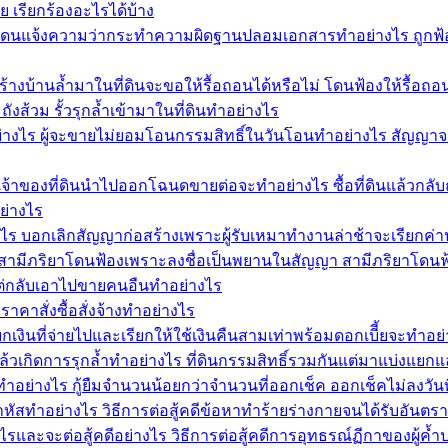
ย เรียกร้องอะไรได้บ้าง
ดนแจ้งความว่ากระทำความผิดฐานปลอมเอกสารทำอย่างไร ถูกฟ้อง
้างบ้านล้ำมาในที่ดินจะขอให้รื้อถอนได้หรือไม่ โดนฟ้องให้รื้อถ
ังส้วม รั้วรุกล้ำเข้ามาในที่ดินทำอย่างไร
่างไร ผู้จะขายไม่ยอมโอนกรรมสิทธิ์ในวันโอนทำอย่างไร สัญญาจ
้าของที่ดินนำไปออกโฉนดขายต่อจะทำอย่างไร ซื้อที่ดินแล้วกลั
ย่างไร
งไร บอกเลิกสัญญาก่อสร้างเพราะผู้รับเหมาทำงานล่าช้าจะเรียกค่า
มีภริยาโดนฟ้องเพราะลงชื่อเป็นพยานในสัญญา สามีภริยาโดนฟ้อ
ล่าแต่กลับเอาไปขายคนอืนทำอย่างไร
าสั่งซื้อสั่งจ้างทำอย่างไร
เงินที่จ่ายไปและเรียกให้ใช้เงินคืนสามเท่าพร้อมดอกเบีี้ยจะทำ
แล้วเกิดการรุกล้ำทำอย่างไร ที่ดินกรรมสิทธิ์รวมกันแต่มาแบ่งแยก
ทำอย่างไร กู้ยืมจำนวนน้อยกว่าจำนวนที่ออกเช็ค ออกเช็คไม่ลงวันที่
ัสทำอย่างไร วิธีการต่อสู้คดีข้อหาทำร้ายร่างกายจนได้รับอันตร
และจะต่อสู้คดีอย่างไร วิธีการต่อสู้คดีการอุทธรณ์ฏีกาของผู้ค