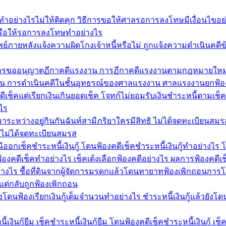
อย่างไรไม่ให้ติดคุก วิธีการขอให้ศาลรอการลงโทษมีเงื่อนไขอ
รือให้รอการลงโทษทำอย่างไร
อนทรัพย์ภายหลังแจ้งความผิดโกงเจ้าหนี้หรือไม่ ถูกแจ้งความดำเนินคด
ิธีการขออนุญาตฏีกาคดีแรงงาน การฏีกาคดีแรงงานตามกฎหมายใหม
งงาน การดำเนินคดีในชั้นอุทธรณ์ของศาลแรงงาน ศาลแรงงานยกฟ้อ
ีเช็คแต่เรียกเงินเกินยอดเช็ค โจทก์ไม่ยอมรับเงินชำระหนี้ตามเช็
ไร
ด้มาระหว่างอยู่กินกันฉันท์สามีภริยาใครมีสิทธิ ไม่ได้จดทะเบียนสม
ยาไม่ได้จดทะเบียนสมรส
รณีออกเช็คชำระหนี้เงินกู้ โดนฟ้องคดีเช็คชำระหนี้เงินกู้ทำอย่างไร
้องคดีเช็คทำอย่างไร เช็คเด้งเลือกฟ้องคดีอย่างไร ผลการฟ้องคดี
่างไร ซื้อที่ดินจากผู้จัดการมรดกแล้วโดนทายาทฟ้องเพิกถอนการโ
แต่กลับถูกฟ้องเพิกถอน
ยังโดนฟ้องเรียกเงินกู้เต็มจำนวนทำอย่างไร ชำระหนี้เงินกู้แล้วยังโด
งินกู้ยืม เช็คชำระหนี้เงินกู้ยืม โดนฟ้องคดีเช็คชำระหนี้เงินกู้ เช็ค