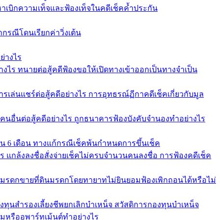
้อหาเบิกความเท็จและฟ้องเท็จในคดีเช็คค้ำประกัน
ากรณีโดนเรียกค่าวิ่งเต้น
ย่างไร
่างไร ทนายต่อสู้คดีฟ้องขอให้เปิดทางเข้าออกเป็นทางจำเป็น
รเล่นแชร์ต่อสู้คดีอย่างไร การอุทธรณ์ฏีกาคดีเช็คเกี่ยวกับมูล
้คนอื่นต่อสู้คดีอย่างไร ถูกธนาคารฟ้องบังคับจำนองทำอย่างไร
ใน 6 เดือน ทางแก้กรณีเช็คพ้นกำหนดการขึ้นเช็ค
คาร แกล้งลงชื่อสั่งจ่ายเช็คไม่ครบจำนวนคนลงชื่อ การฟ้องคดีเช็ค
ัดการมรดกขายที่ดินมรดกโดยทายาทไม่ยินยอมฟ้องเพิกถอนได้หรือไม่
องทุนสำรองเลี้ยงชีพยกเลิกบำเหน็จ สวัสดิการกองทุนบำเหน็จ
หรืออพาร์ทเม้นต์ทำอย่างไร