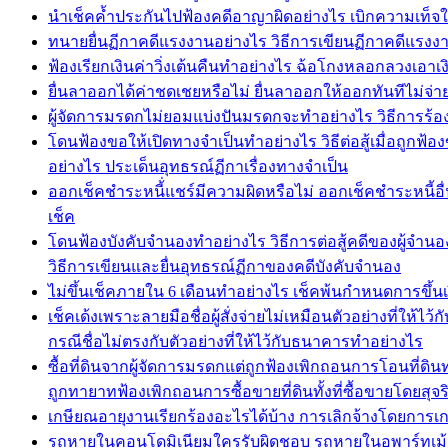
นำเช็คค้ำประกันไปฟ้องคดีอาญาผิดอย่างไร เบิกความเท็จในคด
ทนายยื่นฏีกาคดีแรงงานอย่างไร วิธีการเขียนฏีกาคดีแ
ฟ้องเรียกเงินค่าวิ่งเต้นคืนทำอย่างไร ฉ้อโกงหลอกลวงเอาเงิ
ยื่นลาออกได้ค่าชดเชยหรือไม่ ยื่นลาออกให้ออกทันทีไม่จ่า
ผู้จัดการมรดกไม่ยอมแบ่งปันมรดกจะทำอย่างไร วิธีการร้อ
โดนฟ้องขอให้เปิดทางจำเป็นทำอย่างไร วิธีต่อสู้เมื่อถูก
อย่างไร ประเด็นอุทธรณ์ฏีกาเรื่องทางจำเป็น
ออกเช็คชำระหนี้่แชร์มีความผิดหรือไม่ ออกเช็คชำระหนี้อื่น
เช็ค
โดนฟ้องบังคับจำนองทำอย่างไร วิธีการต่อสู้คดีของผู้จำน
วิธีการเขียนและยื่นอุทธรณ์ฏีกาของคดีบังคับจำนอง
ไม่ขึ้นเช็คภายใน 6 เดือนทำอย่างไร เช็คพ้นกำหนดการขึ้น
เช็คเด้งเพราะลายมือชื่อผู้สั่งจ่ายไม่เหมือนตัวอย่างที่ให
กรณีชื่อไม่ตรงกับตัวอย่างที่ให้ไว้กับธนาคารทำอย่างไร
ซื้อที่ดินจากผู้จัดการมรดกแต่ถูกฟ้องเพิกถอนการโอนที่ดิ
ถูกทายาทฟ้องเพิกถอนการซื้อขายที่ดินทั้งที่ซื้อขายโดยสุจ
เกษียณอายุงานเรียกร้องอะไรได้บ้าง การเลิกจ้างโดยการเก
รถหายในคอนโดมิเนียมใครรับผิดชอบ รถหายในอพาร์ทเม้น