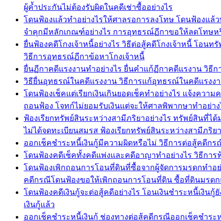
ผู้ค้ำประกันไม่ต้องรับผิดในคดีเช่าซื้ออย่างไร
โดนฟ้องแล้วทำอย่างไรให้ศาลรอการลงโทษ โดนฟ้องแล้วทำ
จำคุกมีหลักเกณฑ์อย่างไร การอุทธรณ์ฏีกาขอให้ลดโทษห
ยื่นฟ้องคดีโกงเจ้าหนี้อย่างไร วิธีต่อสู้คดีโกงเจ้าหนี้ โ
วิธีการอุทธรณ์ฏีกาข้อหาโกงเจ้าหนี้
ยื่นฏีกาคดีแรงงานทำอย่างไร ยื่นคำแก้ฏีกาคดีแรงาน ว
วิธียื่นอุทธรณ์ในคดีแรงงาน วิธีการแก้อุทธรณ์ในคดีแร
โดนฟ้องเช็คแต่เรียกเงินเกินยอดเช็คทำอย่างไร แจ้งความคด
ถอนฟ้อง โจทก์ไม่ยอมรับเงินแต่จะให้ศาลพิพากษาทำอย่าง
ฟ้องเรียกทรัพย์สินระหว่างสามีภริยาอย่างไร ทรัพย์สินที่ไ
ไม่ได้จดทะเบียนสมรส ฟ้องเรียกทรัพย์สินระหว่างสามีภริ
ออกเช็คชำระหนี้เงินกู้มีความผิดหรือไม่ วิธีการต่อสู้คดีก
โดนฟ้องคดีเช็คทั้งคดีแพ่งและคดีอาญาทำอย่างไร วิธีการฟ
โดนฟ้องเพิกถอนการโอนที่ดินที่ซื้อจากผู้จัดการมรดกทำอย
คดีกรณีโดนฟ้องขอให้เพิกถอนการโอนที่ดิน ซื้อที่ดินมรดก
โดนฟ้องคดีเงินกู้จะต่อสู้คดีอย่างไร โอนเงินชำระหนี้เงินกู้
เงินกู้แล้ว
ออกเช็คชำระหนี้เงินกู้ ช่องทางต่อสู้คดีกรณีออกเช็คชำระหนี้เ