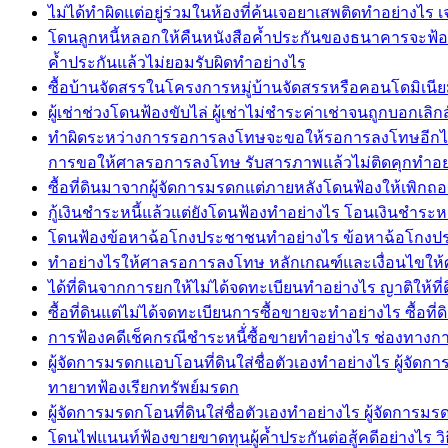
ไม่ได้ทำผิดแต่อยู่ร่วมในห้องที่ค้นเจอยาเสพติดทำอย่าง
โดนลูกหนี้หลอกให้คืนหนังสือค้ำประกันของธนาคารจะฟ้อ
ค้ำประกันแล้วไม่ยอมรับผิดทำอย่างไร
ซื้อบ้านจัดสรรในโครงการหมู่บ้านจัดสรรหรือคอนโดมิเนียม
ผู้เช่าช่วงโดนฟ้องขับไล่ ผู้เช่าไม่ชำระค่าเช่าจนถูกบอกเลิกส
ทำผิดระหว่างการรอการลงโทษจะขอให้รอการลงโทษอีกได
การขอให้ศาลรอการลงโทษ รับสารภาพแล้วไม่ติดคุกทำอย
ซื้อที่ดินมาจากผู้จัดการมรดกแต่ภายหลังโดนฟ้องให้เพิกถอ
กู้เงินชำระหนี้แล้วแต่ยังโดนฟ้องทำอย่างไร โอนเงินชำระหนี้
โดนฟ้องข้อหาฉ้อโกงประชาชนทำอย่างไร ข้อหาฉ้อโกงประช
ทำอย่างไรให้ศาลรอการลงโทษ หลักเกณฑ์และเงื่อนไขให
ได้ที่ดินจากการยกให้ไม่ได้จดทะเบียนทำอย่างไร ญาติให้
ซื้อที่ดินแต่ไม่ได้จดทะเบียนการซื้อขายจะทำอย่างไร ซื้อที
การฟ้องคดีเช็คกรณีชำระหนี้่ซื้อขายทำอย่างไร ช่องทางการ
ผู้จัดการมรดกแอบโอนที่ดินใส่ชื่อตัวเองทำอย่างไร ผู้จั
ทายาทฟ้องเรียกทรัพย์มรดก
ผู้จัดการมรดกโอนที่ดินใส่ชื่อตัวเองทำอย่างไร ผู้จัดกา
โดนไฟแนนท์ฟ้องขายขาดทุนผู้ค้ำประกันต่อสู้คดีอย่างไร วิธี