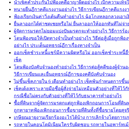
นำเช็คค้ำประกันไปฟ้องคดีอาญาผิดอย่างไร เบิกความเท็จในคด
ทนายยื่นฏีกาคดีแรงงานอย่างไร วิธีการเขียนฏีกาคดีแ
ฟ้องเรียกเงินค่าวิ่งเต้นคืนทำอย่างไร ฉ้อโกงหลอกลวงเอาเงิ
ยื่นลาออกได้ค่าชดเชยหรือไม่ ยื่นลาออกให้ออกทันทีไม่จ่า
ผู้จัดการมรดกไม่ยอมแบ่งปันมรดกจะทำอย่างไร วิธีการร้อ
โดนฟ้องขอให้เปิดทางจำเป็นทำอย่างไร วิธีต่อสู้เมื่อถูก
อย่างไร ประเด็นอุทธรณ์ฏีกาเรื่องทางจำเป็น
ออกเช็คชำระหนี้่แชร์มีความผิดหรือไม่ ออกเช็คชำระหนี้อื่น
เช็ค
โดนฟ้องบังคับจำนองทำอย่างไร วิธีการต่อสู้คดีของผู้จำน
วิธีการเขียนและยื่นอุทธรณ์ฏีกาของคดีบังคับจำนอง
ไม่ขึ้นเช็คภายใน 6 เดือนทำอย่างไร เช็คพ้นกำหนดการขึ้น
เช็คเด้งเพราะลายมือชื่อผู้สั่งจ่ายไม่เหมือนตัวอย่างที่ให
กรณีชื่อไม่ตรงกับตัวอย่างที่ให้ไว้กับธนาคารทำอย่างไร
ซื้อที่ดินจากผู้จัดการมรดกแต่ถูกฟ้องเพิกถอนการโอนที่ดิ
ถูกทายาทฟ้องเพิกถอนการซื้อขายที่ดินทั้งที่ซื้อขายโดยสุจ
เกษียณอายุงานเรียกร้องอะไรได้บ้าง การเลิกจ้างโดยการเก
รถหายในคอนโดมิเนียมใครรับผิดชอบ รถหายในอพาร์ทเม้น