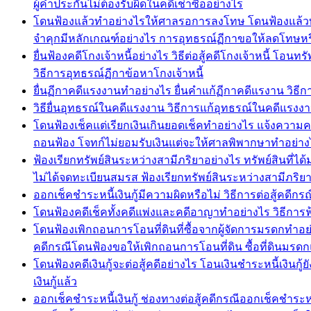
ผู้ค้ำประกันไม่ต้องรับผิดในคดีเช่าซื้ออย่างไร
โดนฟ้องแล้วทำอย่างไรให้ศาลรอการลงโทษ โดนฟ้องแล้วทำ
จำคุกมีหลักเกณฑ์อย่างไร การอุทธรณ์ฏีกาขอให้ลดโทษห
ยื่นฟ้องคดีโกงเจ้าหนี้อย่างไร วิธีต่อสู้คดีโกงเจ้าหนี้ โ
วิธีการอุทธรณ์ฏีกาข้อหาโกงเจ้าหนี้
ยื่นฏีกาคดีแรงงานทำอย่างไร ยื่นคำแก้ฏีกาคดีแรงาน ว
วิธียื่นอุทธรณ์ในคดีแรงงาน วิธีการแก้อุทธรณ์ในคดีแร
โดนฟ้องเช็คแต่เรียกเงินเกินยอดเช็คทำอย่างไร แจ้งความคด
ถอนฟ้อง โจทก์ไม่ยอมรับเงินแต่จะให้ศาลพิพากษาทำอย่าง
ฟ้องเรียกทรัพย์สินระหว่างสามีภริยาอย่างไร ทรัพย์สินที่ไ
ไม่ได้จดทะเบียนสมรส ฟ้องเรียกทรัพย์สินระหว่างสามีภริ
ออกเช็คชำระหนี้เงินกู้มีความผิดหรือไม่ วิธีการต่อสู้คดีก
โดนฟ้องคดีเช็คทั้งคดีแพ่งและคดีอาญาทำอย่างไร วิธีการฟ
โดนฟ้องเพิกถอนการโอนที่ดินที่ซื้อจากผู้จัดการมรดกทำอย
คดีกรณีโดนฟ้องขอให้เพิกถอนการโอนที่ดิน ซื้อที่ดินมรดก
โดนฟ้องคดีเงินกู้จะต่อสู้คดีอย่างไร โอนเงินชำระหนี้เงินกู้
เงินกู้แล้ว
ออกเช็คชำระหนี้เงินกู้ ช่องทางต่อสู้คดีกรณีออกเช็คชำระหนี้เ