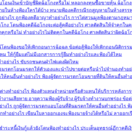
โอนเงินเข้าบัญชีผิดฉ้อโกงหรือไม่ หลอกลงทุนซื้อขายหุ้น ฉ้อโกงเง
ยในห้างฟ้องใครได้บ้าง ทนายฟ้องคดีกรณีรถสูญหายในห้างสรรพ
ทำอย่างไร ถูกฟ้องคดีอาญาทำอย่างไร การไต่สวนมูลฟ้องตามกฎหม
้อโกง โดนฟ้องคดีฉ้อโกงจะต่อสู้คดีอย่างไร ศาลตัดสินให้จำคุกในค
หรือไม่ ทำอย่างไรไม่ติดคุกในคดีฉ้อโกง ศาลตัดสินว่าผิดฉ้อโก
ีโดนฟ้องขอให้เพิกถอนการฉ้อฉล ข้อต่อสู้ฟ้องให้เพิกถอนนิติกรรม
ด้ไหม ให้กู้ยืมแต่ไม่มีเอกสารการกู้ยืมทำอย่างไรและฟ้องได้ไหม
ำอย่างไร ขับรถชนคนฝ่าไฟแดงผิดไหม
ัดการมรดกโอนมรดกให้ตัวเองและนำไปขายต่อหรือนำไปจำนองทำอย
ห้คนอื่นทำอย่างไร ฟ้องผู้จัดการมรดกโอนขายที่ดินให้คนอื่นทำอ
้าต่างทำอย่างไร ฟ้องตัวแทนจำหน่ายหรือตัวแทนให้บริการหลังการ
ำงานเสียหาย อายุความฟ้องผู้รับจ้าง ผู้รับจ้างทำงานบกพร่อง ข้อต่
ย่างไร ถูกผู้จัดการมรดกแอบโอนที่ดินมรดกให้คนอื่นทำอย่างไร
อกทำอย่างไร เขียนใบลาออกเองจะฟ้องนายจ้างได้หรือไม่ ลาออกเร
 ชำระหนี้เงินกู้แล้วยังโดนฟ้องทำอย่างไร ประเด็นอุทธรณ์ฏีกาคดีเงิน