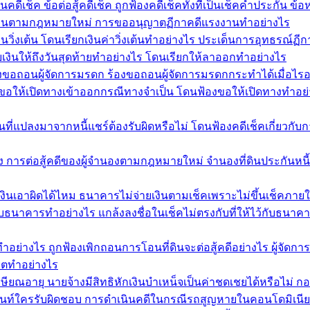
ีเช็ค ข้อต่อสู้คดีเช็ค ถูกฟ้องคดีเช็คทั้งที่เป็นเช็คค้ำประกัน ข
รงงานตามกฎหมายใหม่ การขออนุญาตฏีกาคดีแรงงานทำอย่างไร
นวิ่งเต้น โดนเรียกเงินค่าวิ่งเต้นทำอย่างไร ประเด็นการอุทธรณ์ฏีก
ยเงินให้ถึงวันสุดท้ายทำอย่างไร โดนเรียกให้ลาออกทำอย่างไร
งขอถอนผู้จัดการมรดก ร้องขอถอนผู้จัดการมรดกกระทำได้เมื่อไรอ
ฟ้องขอให้เปิดทางเข้าออกกรณีทางจำเป็น โดนฟ้องขอให้เปิดทางทำอย
ที่แปลงมาจากหนี้แชร์ต้องรับผิดหรือไม่ โดนฟ้องคดีเช็คเกี่ยวกับกา
อง การต่อสู้คดีของผู้จำนองตามกฎหมายใหม่ จำนองที่ดินประกันหนี
เงินเอาผิดได้ไหม ธนาคารไม่จ่ายเงินตามเช็คเพราะไม่ขึ้นเช็คภาย
้ไว้กับธนาคารทำอย่างไร แกล้งลงชื่อในเช็คไม่ตรงกับที่ให้ไว้กับธนา
นทำอย่างไร ถูกฟ้องเพิกถอนการโอนที่ดินจะต่อสู้คดีอย่างไร ผู้จ
ริตทำอย่างไร
ษียณอายุ นายจ้างมีสิทธิหักเงินบำเหน็จเป็นค่าชดเชยได้หรือไม่ ก
ท์ใครรับผิดชอบ การดำเนินคดีในกรณีรถสูญหายในคอนโดมิเนียม