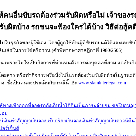
ห้คนอื่นขับรถต้องร่วมรับผิดหรือไม่ เจ้าของร
บผิดบ้าง รถชนจะฟ้องใครได้บ้าง วิธีต่อสู้ค
ิจของผู้ใช้เอง โดยผู้ถูกใช้เป็นผู้ที่ขับรถยนต์ได้และเคยขับให้
ทเลินเล่อในการใช้หรือวาน (คำพิพากษาศาลฏีกาที่ 1980/2505)
ะไม่ใช่เป็นกิจการที่ทำแทนตัวการต่อบุคคลที่สาม แต่เป็นกิจการระ
หรือทำกิจการหรือนั่งไปในรถต้องร่วมรับผิดด้วยในฐานะตัวการ
ง ซึ่งเป็นคนละประเด็นกับกรณีนี้ By
www.siaminterlegal.com
้ทางเข้าออกที่จอดรถถังเก็บน้ำใต้ดินเป็นภาระจำยอม ขอใบอนุญาต
ำยอม
งินทำสัญญาเงินจอง เรียกร้องเงินจองเงินทำสัญญาเงินดาวน์คืนให้
อร์เซ็นต์
องว่าทำงานล่าช้าไม่เรียบร้อย ผู้รับจ้างโดนยกเลิกสัญญาว่าจ้างก่อ