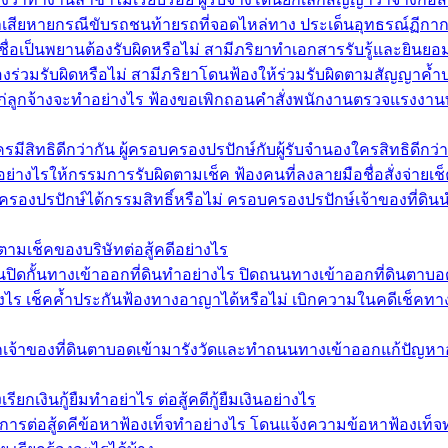
่าเสียหายกรณีขับรถชนท้ายรถที่จอดไหล่ทาง ประเด็นอุทธรณ์ฏีก
ชื่อเป็นพยานต้องรับผิดหรือไม่ สามีภริยาทำเอกสารรับรู้และยินย
งร่วมรับผิดหรือไม่ สามีภริยาโดนฟ้องให้ร่วมรับผิดตามสัญญาค้
นแก่ลูกจ้างจะทำอย่างไร ฟ้องขอเพิกถอนคำสั่งพนักงานตรวจแรงงาน
สิทธิดีกว่ากัน ผู้ครอบครองปรปักษ์กับผู้รับจำนองใครสิทธิดีกว่า
อย่างไรให้กรรมการรับผิดตามเช็ค ฟ้องคนที่ลงลายมือชื่อสั่งจ่ายเ
รองปรปักษ์ได้กรรมสิทธิ์หรือไม่ ครอบครองปรปักษ์เจ้าของที่ดินนำ
ตามเช็คของบริษัทต่อสู้คดีอย่างไร
ิดกั้นทางเข้าออกที่ดินทำอย่างไร ปิดถนนทางเข้าออกที่ดินตาบอด
งไร เช็คค้ำประกันฟ้องทางอาญาได้หรือไม่ เบิกความในคดีเช็คทางอาญ
กเจ้าของที่ดินตาบอดเข้ามารังวัดและทำถนนทางเข้าออกแก้ปัญหาอย
ียกเงินกู้ยืมทำอย่าไร ต่อสู้คดีกู้ยืมเงินอย่างไร
ีการต่อสู้ดคีข้อหาฟ้องเท็จทำอย่างไร โดนแจ้งความข้อหาฟ้องเท็จ