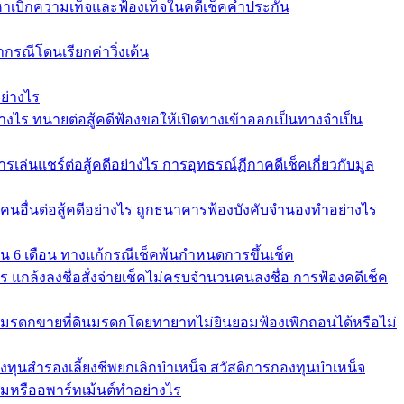
้อหาเบิกความเท็จและฟ้องเท็จในคดีเช็คค้ำประกัน
ากรณีโดนเรียกค่าวิ่งเต้น
ย่างไร
่างไร ทนายต่อสู้คดีฟ้องขอให้เปิดทางเข้าออกเป็นทางจำเป็น
รเล่นแชร์ต่อสู้คดีอย่างไร การอุทธรณ์ฏีกาคดีเช็คเกี่ยวกับมูล
้คนอื่นต่อสู้คดีอย่างไร ถูกธนาคารฟ้องบังคับจำนองทำอย่างไร
ใน 6 เดือน ทางแก้กรณีเช็คพ้นกำหนดการขึ้นเช็ค
คาร แกล้งลงชื่อสั่งจ่ายเช็คไม่ครบจำนวนคนลงชื่อ การฟ้องคดีเช็ค
ัดการมรดกขายที่ดินมรดกโดยทายาทไม่ยินยอมฟ้องเพิกถอนได้หรือไม่
องทุนสำรองเลี้ยงชีพยกเลิกบำเหน็จ สวัสดิการกองทุนบำเหน็จ
หรืออพาร์ทเม้นต์ทำอย่างไร