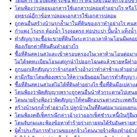
โดนทำร้าย อุบัติเหตุ รถชน พิการ หน้าเสียโฉม ตกใจ อับขา
โดนฟ้องว่าปลอมเอกสารใช้เอกสารปลอมทำอย่างไร หรือโ
อุทธรณ์ฏีกาข้อหาปลอมเอกสารใช้เอกสารปลอม
ถูกคนอื่นสร้างบ้านรุกล้ำมาในที่ดินของเราทำอย่างไร คนสร
กำแพง โรงรถ ห้องน้ำ โรงจอดรถ ท่อประปา ปัั้มน้ำ แท็งน้ำ ถ
ทำสัญญาจะซื้อจะขายที่ดินในระหว่างเวลาห้ามโอนมีผลอย
ฟ้องเรียกค่าที่ดินคืนทำอย่างไร
ซื้อที่ดินสค1นส3และเข้าครอบครองในเวลาห้ามโอนต่อมาเจ
ไม่ได้จดทะเบียนโอนแต่ถูกนำไปออกโฉนดแล้วขายหนีทำอ
ถูกบอกเลิกสัญญาว่าจ้างก่อสร้างอ้างว่าทำล่าช้าจะทำอย่า
สามีภริยาโดนฟ้องเพราะให้ความยินยอมในการทำสัญญา สา
ซื้อที่ดินสค1นส3แต่ไม่ได้ที่ดินทำอย่างไร ซื้อที่ดินมือเป
โดนฟ้องว่าผิดสัญญาเพราะถูกคนอื่นนำหัวกระดาษไปเสนอราค
โดนนายจ้างฟ้องว่าผิดสัญญาให้ทุนฝึกอบรมต่างประเทศเรียก
สร้างบ้านรุกล้ำทำอย่างไร ปลูกบ้านในที่ดินต่อมาแบ่งแยก
โดนฟ้องคดีเช็คกรณีกล่าวอ้างว่าออกเช็คชำระหนี้เงินกู้ยืม
โดนจับกุมและฟ้องข้อหาทำร้ายร่างกายจนได้รับอันตรายสาห
ผู้ค้ำประกันการทำงานของลูกจ้างโดนนายจ้างฟ้องทำอย่างไร