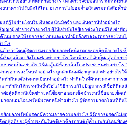
ไร เจอค้นรถเจอยาเสพติดทำอย่างไร โดนตำรวจจับข้อหาร่วมกันมียา
งธนาคารให้รับผิดได้ไหม ธนาคารไม่ยอมจ่่ายเงินตามหนังสือค้ำป
แต่กู้ไม่ผ่านโดนริบเงินจอง เงินมัดจำ และเงินดาวน์ทำอย่างไร
ัญญาผู้เช่าช่วงทำอย่างไร ผู้ให้เช่าขับไล่ผู้เช่าช่วง โดนผู้ให้เช่า
้ไหม ศาลให้รอการลงโทษและมาทำผิดอีกศาลจะรอการลงโทษได้ไห
่างไร
นอ้างว่าโดนผู้จัดการมรดกยักยอกทรัพย์มรดกจะต่อสู้คดีอย่างไร ซื้
เงินกู้แล้วแต่ยังโดนฟ้องทำอย่างไร โดนฟ้องคดีเงินกู้ต่อสู้คดีอย่า
าชนเป็นอย่างไร วิธีต่อสู้คดีข้อหาฉ้อโกงประชาชนทำอย่างไร 
้ศาลรอการลงโทษทำอย่างไร ถูกดำเนินคดีอาญาแล้วทำอย่างไร
ที่ดินทำกินแต่ไม่จดทะเบียนทำอย่างไร ทำกินในที่ดินมรดกจากการย
่ดินมาทำกินได้กรรมสิทธิ์หรือไม่ วิธีการแก้ไขปัญหากรณีซื้อที่ดิน
ต่อสู้คดีกรณีเช็คชำระหนี้ซื้อขาย ออกเช็คชำระหนี้ซื้อขายเช็คเด้
ดการมรดกแอบโอนทรัพย์มรดกหนีทำอย่างไร ผู้จัดการมรดกโอนที่ดิน
รมรดกยักยอกทรัพย์มรดกมีความอายุความอย่างไร ผู้จัดการมรดกไม่ย
ต่อสู้คดีของผู้ค้ำประกันในคดีเช่าซื้อรถยนต์ ผู้ค้ำประกันโดนฟ้อง