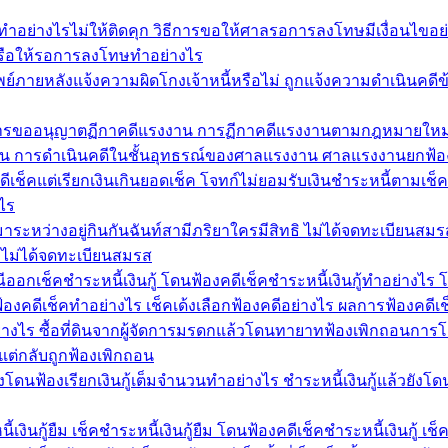
อย่างไรไม่ให้ติดคุก วิธีการขอให้ศาลรอการลงโทษมีเงื่อนไขอ
รือให้รอการลงโทษทำอย่างไร
อนทรัพย์ภายหลังแจ้งความผิดโกงเจ้าหนี้หรือไม่ ถูกแจ้งความดำเนินคด
ิธีการขออนุญาตฏีกาคดีแรงงาน การฏีกาคดีแรงงานตามกฎหมายใหม
งงาน การดำเนินคดีในชั้นอุทธรณ์ของศาลแรงงาน ศาลแรงงานยกฟ้อ
ีเช็คแต่เรียกเงินเกินยอดเช็ค โจทก์ไม่ยอมรับเงินชำระหนี้ตามเช็
ไร
ด้มาระหว่างอยู่กินกันฉันท์สามีภริยาใครมีสิทธิ ไม่ได้จดทะเบียนสม
ยาไม่ได้จดทะเบียนสมรส
รณีออกเช็คชำระหนี้เงินกู้ โดนฟ้องคดีเช็คชำระหนี้เงินกู้ทำอย่างไร
้องคดีเช็คทำอย่างไร เช็คเด้งเลือกฟ้องคดีอย่างไร ผลการฟ้องคดี
่างไร ซื้อที่ดินจากผู้จัดการมรดกแล้วโดนทายาทฟ้องเพิกถอนการโ
แต่กลับถูกฟ้องเพิกถอน
ยังโดนฟ้องเรียกเงินกู้เต็มจำนวนทำอย่างไร ชำระหนี้เงินกู้แล้วยังโด
งินกู้ยืม เช็คชำระหนี้เงินกู้ยืม โดนฟ้องคดีเช็คชำระหนี้เงินกู้ เช็ค