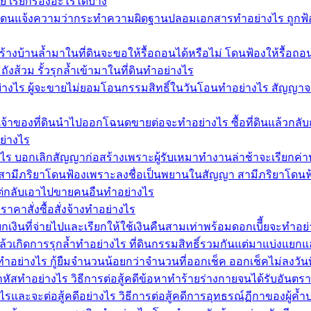
ย เรียกร้องอะไรได้บ้าง
ดนแจ้งความว่ากระทำความผิดฐานปลอมเอกสารทำอย่างไร ถูกฟ้อง
้างบ้านล้ำมาในที่ดินจะขอให้รื้อถอนได้หรือไม่ โดนฟ้องให้รื้อถ
ังส้วม รั้วรุกล้ำเข้ามาในที่ดินทำอย่างไร
่างไร ผู้จะขายไม่ยอมโอนกรรมสิทธิ์ในวันโอนทำอย่างไร สัญญาจ
้าของที่ดินนำไปออกโฉนดขายต่อจะทำอย่างไร ซื้อที่ดินแล้วกลั
ย่างไร
งไร บอกเลิกสัญญาก่อสร้างเพราะผู้รับเหมาทำงานล่าช้าจะเรียกค่า
มีภริยาโดนฟ้องเพราะลงชื่อเป็นพยานในสัญญา สามีภริยาโดนฟ้อ
ล่าแต่กลับเอาไปขายคนอืนทำอย่างไร
าสั่งซื้อสั่งจ้างทำอย่างไร
เงินที่จ่ายไปและเรียกให้ใช้เงินคืนสามเท่าพร้อมดอกเบีี้ยจะทำ
แล้วเกิดการรุกล้ำทำอย่างไร ที่ดินกรรมสิทธิ์รวมกันแต่มาแบ่งแยก
ทำอย่างไร กู้ยืมจำนวนน้อยกว่าจำนวนที่ออกเช็ค ออกเช็คไม่ลงวันที่
ัสทำอย่างไร วิธีการต่อสู้คดีข้อหาทำร้ายร่างกายจนได้รับอันตร
และจะต่อสู้คดีอย่างไร วิธีการต่อสู้คดีการอุทธรณ์ฏีกาของผู้ค