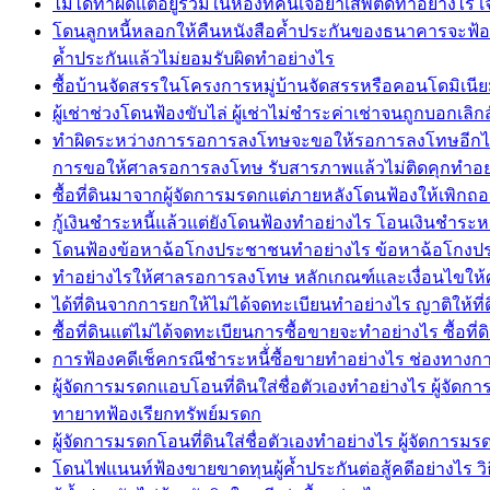
ไม่ได้ทำผิดแต่อยู่ร่วมในห้องที่ค้นเจอยาเสพติดทำอย่าง
โดนลูกหนี้หลอกให้คืนหนังสือค้ำประกันของธนาคารจะฟ้อ
ค้ำประกันแล้วไม่ยอมรับผิดทำอย่างไร
ซื้อบ้านจัดสรรในโครงการหมู่บ้านจัดสรรหรือคอนโดมิเนียม
ผู้เช่าช่วงโดนฟ้องขับไล่ ผู้เช่าไม่ชำระค่าเช่าจนถูกบอกเลิกส
ทำผิดระหว่างการรอการลงโทษจะขอให้รอการลงโทษอีกได
การขอให้ศาลรอการลงโทษ รับสารภาพแล้วไม่ติดคุกทำอย
ซื้อที่ดินมาจากผู้จัดการมรดกแต่ภายหลังโดนฟ้องให้เพิกถอ
กู้เงินชำระหนี้แล้วแต่ยังโดนฟ้องทำอย่างไร โอนเงินชำระหนี้
โดนฟ้องข้อหาฉ้อโกงประชาชนทำอย่างไร ข้อหาฉ้อโกงประช
ทำอย่างไรให้ศาลรอการลงโทษ หลักเกณฑ์และเงื่อนไขให
ได้ที่ดินจากการยกให้ไม่ได้จดทะเบียนทำอย่างไร ญาติให้
ซื้อที่ดินแต่ไม่ได้จดทะเบียนการซื้อขายจะทำอย่างไร ซื้อที
การฟ้องคดีเช็คกรณีชำระหนี้่ซื้อขายทำอย่างไร ช่องทางการ
ผู้จัดการมรดกแอบโอนที่ดินใส่ชื่อตัวเองทำอย่างไร ผู้จั
ทายาทฟ้องเรียกทรัพย์มรดก
ผู้จัดการมรดกโอนที่ดินใส่ชื่อตัวเองทำอย่างไร ผู้จัดกา
โดนไฟแนนท์ฟ้องขายขาดทุนผู้ค้ำประกันต่อสู้คดีอย่างไร วิธี