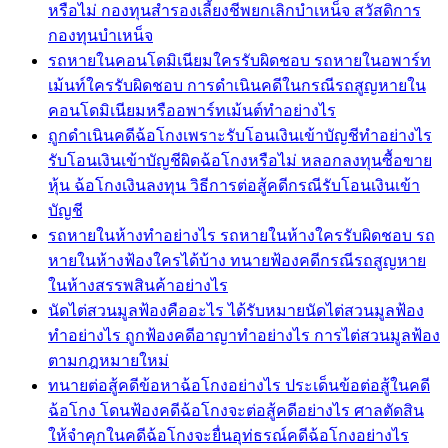
หรือไม่ กองทุนสำรองเลี้ยงชีพยกเลิกบำเหน็จ สวัสดิการ
กองทุนบำเหน็จ
รถหายในคอนโดมิเนียมใครรับผิดชอบ รถหายในอพาร์ท
เม้นท์ใครรับผิดชอบ การดำเนินคดีในกรณีรถสูญหายใน
คอนโดมิเนียมหรืออพาร์ทเม้นต์ทำอย่างไร
ถูกดำเนินคดีฉ้อโกงเพราะรับโอนเงินเข้าบัญชีทำอย่างไร
รับโอนเงินเข้าบัญชีผิดฉ้อโกงหรือไม่ หลอกลงทุนซื้อขาย
หุ้น ฉ้อโกงเงินลงทุน วิธีการต่อสู้คดีกรณีรับโอนเงินเข้า
บัญชี
รถหายในห้างทำอย่างไร รถหายในห้างใครรับผิดชอบ รถ
หายในห้างฟ้องใครได้บ้าง ทนายฟ้องคดีกรณีรถสูญหาย
ในห้างสรรพสินค้าอย่างไร
นัดไต่สวนมูลฟ้องคืออะไร ได้รับหมายนัดไต่สวนมูลฟ้อง
ทำอย่างไร ถูกฟ้องคดีอาญาทำอย่างไร การไต่สวนมูลฟ้อง
ตามกฎหมายใหม่
ทนายต่อสู้คดีข้อหาฉ้อโกงอย่างไร ประเด็นข้อต่อสู้ในคดี
ฉ้อโกง โดนฟ้องคดีฉ้อโกงจะต่อสู้คดีอย่างไร ศาลตัดสิน
ให้จำคุกในคดีฉ้อโกงจะยื่นอุท่ธรณ์คดีฉ้อโกงอย่างไร