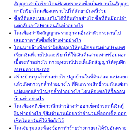
สัญญา สามีภริยาโดนฟ้องเพราะลงชื่อเป็นพยานในสัญญา
สามีภริยาโดนฟ้องเพราะไปให้สัตยาบันหนี้ร่วม
ซื้อที่ดินสค1นส3แต่ไม่ได้ที่ดินทำอย่างไร ซื้อที่ดินมือเปล่า
แต่กลับเอาไปขายคนอืนทำอย่างไร
โดนฟ้องว่าผิดสัญญาเพราะถูกคนอื่นนำหัวกระดาษไป
เสนอราคาสั่งซื้อสั่งจ้างทำอย่างไร
โดนนายจ้างฟ้องว่าผิดสัญญาให้ทุนฝึกอบรมต่างประเทศ
เรียกเงินที่จ่ายไปและเรียกให้ใช้เงินคืนสามเท่าพร้อมดอก
เบีี้ยจะทำอย่างไร การอุทธรณ์ประเด็นผิดสัญญาให้ทุนฝึก
อบรมต่างประเทศ
สร้างบ้านรุกล้ำทำอย่างไร ปลูกบ้านในที่ดินต่อมาแบ่งแยก
แล้วเกิดการรุกล้ำทำอย่างไร ที่ดินกรรมสิทธิ์รวมกันแต่มา
แบ่งแยกแล้วบ้านรุกล้ำทำอย่างไร โดนฟ้องขอให้รื้อถอน
บ้านทำอย่างไร
โดนฟ้องคดีเช็คกรณีกล่าวอ้างว่าออกเช็คชำระหนี้เงินกู้
ยืมทำอย่างไร กู้ยืมจำนวนน้อยกว่าจำนวนที่ออกเช็ค ออก
เช็คไม่ลงวันที่ให้ยึดถือไว้
โดนจับกุมและฟ้องข้อหาทำร้ายร่างกายจนได้รับอันตราย