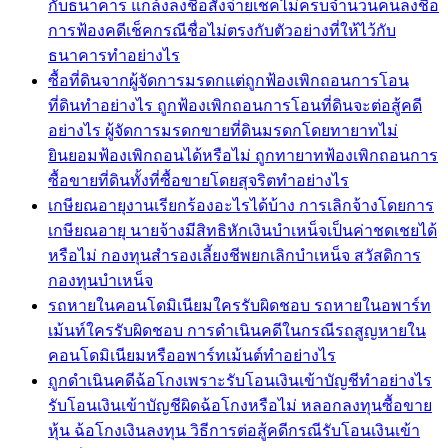
กับธนาคาร แกล้งลงชื่อสั่งจ่ายเช็คไม่ครบจำนวนคนลงชื่อ
การฟ้องคดีเช็คกรณีชื่อไม่ตรงกับตัวอย่างที่ให้ไว้กับ
ธนาคารทำอย่างไร
ซื้อที่ดินจากผู้จัดการมรดกแต่ถูกฟ้องเพิกถอนการโอน
ที่ดินทำอย่างไร ถูกฟ้องเพิกถอนการโอนที่ดินจะต่อสู้คดี
อย่างไร ผู้จัดการมรดกขายที่ดินมรดกโดยทายาทไม่
ยินยอมฟ้องเพิกถอนได้หรือไม่ ถูกทายาทฟ้องเพิกถอนการ
ซื้อขายที่ดินทั้งที่ซื้อขายโดยสุจริตทำอย่างไร
เกษียณอายุงานเรียกร้องอะไรได้บ้าง การเลิกจ้างโดยการ
เกษียณอายุ นายจ้างมีสิทธิหักเงินบำเหน็จเป็นค่าชดเชยได้
หรือไม่ กองทุนสำรองเลี้ยงชีพยกเลิกบำเหน็จ สวัสดิการ
กองทุนบำเหน็จ
รถหายในคอนโดมิเนียมใครรับผิดชอบ รถหายในอพาร์ท
เม้นท์ใครรับผิดชอบ การดำเนินคดีในกรณีรถสูญหายใน
คอนโดมิเนียมหรืออพาร์ทเม้นต์ทำอย่างไร
ถูกดำเนินคดีฉ้อโกงเพราะรับโอนเงินเข้าบัญชีทำอย่างไร
รับโอนเงินเข้าบัญชีผิดฉ้อโกงหรือไม่ หลอกลงทุนซื้อขาย
หุ้น ฉ้อโกงเงินลงทุน วิธีการต่อสู้คดีกรณีรับโอนเงินเข้า