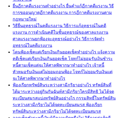
ยื่นฏีกาคดีแรงงานทำอย่างไร ยื่นคำแก้ฏีกาคดีแรงาน วิธี
การขออนุญาตฏีกาคดีแรงงาน การฏีกาคดีแรงงานตาม
กฎหมายใหม่
วิธียื่นอุทธรณ์ในคดีแรงงาน วิธีการแก้อุทธรณ์ในคดี
แรงงาน การดำเนินคดีในชั้นอุทธรณ์ของศาลแรงงาน
ศาลแรงงานยกฟ้องจะอุทธรณ์อย่างไร วิธีการจัดทำ
อุทธรณ์ในคดีแรงงาน
โดนฟ้องเช็คแต่เรียกเงินเกินยอดเช็คทำอย่างไร แจ้งความ
คดีเช็คแต่เรียกเงินเกินยอดเช็ค โจทก์ไม่ยอมรับเงินชำระ
หนี้ตามเช็คแต่จะให้ศาลพิพากษาทำอย่างไร เจ้าหนี้
หัวหมอรับเงินแต่ไม่ยอมถอนฟ้อง โจทก์ไม่ยอมรับเงินแต่
จะให้ศาลพิพากษาทำอย่างไร
ฟ้องเรียกทรัพย์สินระหว่างสามีภริยาอย่างไร ทรัพย์สินที่
ได้มาระหว่างอยู่กินกันฉันท์สามีภริยาใครมีสิทธิ ไม่ได้จด
ทะเบียนสมรสแบ่งทรัพย์สินอย่างไร กรรมสิทธิ์ในทรัพย์สิน
ระหว่างสามีภริยาไม่ได้จดทะเบียนสมรส ฟ้องเรียก
ทรัพย์สินระหว่างสามีภริยาไม่ได้จดทะเบียนสมรส
ออกเช็คชำระหนี้เงินกู้มีความผิดหรือไม่ วิธีการต่อสู้คดี