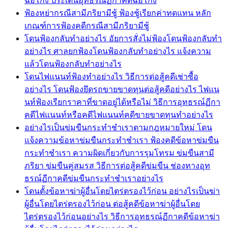
ฉ้อโกง ประเด็นอุทธรณ์ฏีกาคดีฉ้อโกง
ฟ้องหย่ากรณีสามีภริยามีชู้ ฟ้องชู้เรียกค่าทดแทน หลัก
เกณฑ์การฟ้องคดีกรณีสามีภริยามีชู้
โดนฟ้องกลับทำอย่างไร อัยการสั่งไม่ฟ้องโดนฟ้องกลับทำ
อย่างไร ศาลยกฟ้องโดนฟ้องกลับทำอย่างไร แจ้งความ
แล้วโดนฟ้องกลับทำอย่างไร
โดนไฟแนนท์ฟ้องทำอย่างไร วิธีการต่อสู้คดีเช่าซื้อ
อย่างไร โดนฟ้องยึดรถขายขาดทุนต่อสู้คดีอย่างไร ไฟแน
นท์ฟ้องเรียกราคาที่ขาดอยู่ได้หรือไม่ วิธีการอุทธรณ์ฏีกา
คดีไฟแนนท์หรือคดีไฟแนนท์คดีขายขาดทุนทำอย่างไร
อย่างไรเป็นข่มขืนกระทำชำเราตามกฎหมายใหม่ โดน
แจ้งความข้อหาข่มขืนกระทำชำเรา ฟ้องคดีข้อหาข่มขืน
กระทำชำเรา ความผิดเกี่ยวกับการรุมโทรม ข่มขืนสามี
ภริยา ข่มขืนคู่สมรส วิธีการต่อสู้คดีข่มขืน ช่องทางอุท
ธรณ์ฏีกาคดีข่มขืนกระทำชำเราอย่างไร
โดนตั้งข้อหาฆ่าผู้อื่นโดยไตร่ตรองไว้ก่อน อย่างไรเป็นฆ่า
ผู้อื่นโดยไตร่ตรองไว้ก่อน ต่อสู้คดีข้อหาฆ่าผู้อื่นโดย
ไตร่ตรองไว้ก่อนอย่างไร วิธีการอุทธรณ์ฏีกาคดีข้อหาฆ่า