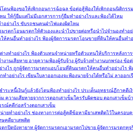
ีโดนฟ้องขอให้เพิกถอนการฉ้อฉล ข้อต่อสู้ฟ้องให้เพิกถอนนิติกรรม
ด้ไหม ให้กู้ยืมแต่ไม่มีเอกสารการกู้ยืมทำอย่างไรและฟ้องได้ไหม
ำอย่างไร ขับรถชนคนฝ่าไฟแดงผิดไหม
ัดการมรดกโอนมรดกให้ตัวเองและนำไปขายต่อหรือนำไปจำนองทำอย
ห้คนอื่นทำอย่างไร ฟ้องผู้จัดการมรดกโอนขายที่ดินให้คนอื่นทำอ
้าต่างทำอย่างไร ฟ้องตัวแทนจำหน่ายหรือตัวแทนให้บริการหลังการ
ำงานเสียหาย อายุความฟ้องผู้รับจ้าง ผู้รับจ้างทำงานบกพร่อง ข้อต่
ย่างไร ถูกผู้จัดการมรดกแอบโอนที่ดินมรดกให้คนอื่นทำอย่างไร
อกทำอย่างไร เขียนใบลาออกเองจะฟ้องนายจ้างได้หรือไม่ ลาออกเร
 ชำระหนี้เงินกู้แล้วยังโดนฟ้องทำอย่างไร ประเด็นอุทธรณ์ฏีกาคดีเงิน
าเข็ม ความเสียหายจากการตอกเสาเข็มใครรับผิดชอบ ตอกเสาเข็มบ้
ุทธรณ์คดีก่อสร้างตอกเสาเข็ม
่ายทำอย่างไร ช่องทางการต่อสู้คดีข้อหามียาเสพติดไว้ในครอบคร
ทษคดียาเสพติด
การมรดกปิดบังทายาท ผู้จัดการมรดกเอามรดกไปขาย ผู้จัดการมรดกท