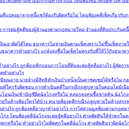
ฟ้องขอให้เปิดทางเข้าออกกรณีทางจำเป็น โดนฟ้องขอให้เปิดทางทำอย
ที่แปลงมาจากหนี้แชร์ต้องรับผิดหรือไม่ โดนฟ้องคดีเช็คเกี่ยวกับกา
อง การต่อสู้คดีของผู้จำนองตามกฎหมายใหม่ จำนองที่ดินประกันหนี
เงินเอาผิดได้ไหม ธนาคารไม่จ่ายเงินตามเช็คเพราะไม่ขึ้นเช็คภาย
้ไว้กับธนาคารทำอย่างไร แกล้งลงชื่อในเช็คไม่ตรงกับที่ให้ไว้กับธนา
นทำอย่างไร ถูกฟ้องเพิกถอนการโอนที่ดินจะต่อสู้คดีอย่างไร ผู้จ
ริตทำอย่างไร
ษียณอายุ นายจ้างมีสิทธิหักเงินบำเหน็จเป็นค่าชดเชยได้หรือไม่ ก
ท์ใครรับผิดชอบ การดำเนินคดีในกรณีรถสูญหายในคอนโดมิเนียม
โอนเงินเข้าบัญชีผิดฉ้อโกงหรือไม่ หลอกลงทุนซื้อขายหุ้น ฉ้อโกงเง
ยในห้างฟ้องใครได้บ้าง ทนายฟ้องคดีกรณีรถสูญหายในห้างสรรพ
ทำอย่างไร ถูกฟ้องคดีอาญาทำอย่างไร การไต่สวนมูลฟ้องตามกฎหม
้อโกง โดนฟ้องคดีฉ้อโกงจะต่อสู้คดีอย่างไร ศาลตัดสินให้จำคุกในค
หรือไม่ ทำอย่างไรไม่ติดคุกในคดีฉ้อโกง ศาลตัดสินว่าผิดฉ้อโก