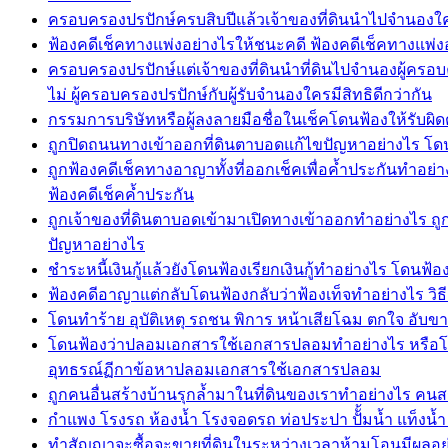
ครอบครองปรปักษ์ครบสิบปีแล้วเจ้าของที่ดินนำไปจำนองใครมี
ฟ้องคดีเช็คทางแพ่งอย่างไรให้ชนะคดี ฟ้องคดีเช็คทางแพ่ง
ครอบครองปรปักษ์แต่เจ้าของที่ดินนำที่ดินไปจำนองผู้ครอบค
ไม่ ผู้ครอบครองปรปักษ์กับผู้รับจำนองใครมีสิทธิดีกว่ากัน
กรรมการบริษัทหรือผู้ลงลายมือชื่อในเช็คโดนฟ้องให้รับผิด
ถูกปิดถนนทางเข้าออกที่ดินตาบอดแก้ไขปัญหาอย่างไร โดนป
ถูกฟ้องคดีเช็คทางอาญาทั้งที่ออกเช็คเพื่อค้ำประกันทำอย่า
ฟ้องคดีเช็คค้ำประกัน
ถูกเจ้าของที่ดินตาบอดเข้ามาเปิดทางเข้าออกทำอย่างไร ถู
ปัญหาอย่างไร
ชำระหนี้เงินกู้แล้วยังโดนฟ้องเรียกเงินกู้ทำอย่างไร โดนฟ้องเร
ฟ้องคดีอาญาแต่กลับโดนฟ้องกลับว่าฟ้องเท็จทำอย่างไร วิธ
โดนทำร้าย อุบัติเหตุ รถชน พิการ หน้าเสียโฉม ตกใจ อับขา
โดนฟ้องว่าปลอมเอกสารใช้เอกสารปลอมทำอย่างไร หรือโ
อุทธรณ์ฏีกาข้อหาปลอมเอกสารใช้เอกสารปลอม
ถูกคนอื่นสร้างบ้านรุกล้ำมาในที่ดินของเราทำอย่างไร คนสร
กำแพง โรงรถ ห้องน้ำ โรงจอดรถ ท่อประปา ปัั้มน้ำ แท็งน้ำ ถ
ทำสัญญาจะซื้อจะขายที่ดินในระหว่างเวลาห้ามโอนมีผลอย