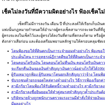
เช็คไม่ลงวันที่มีความผิดอย่างไร ฟ้องเช็คไม่
เช็คที่ไม่มีการลงวัน เดือน ปี ที่ประสงค์ให้เรียกเก็บเงินตา
แพ่งนั้นกฎหมายกำหนดให้อำนาจผู้ทรงเช็คสามารถจะจดวันที่ที่ถูก
ผู้ทรงจะลงในเช็คไว้และผู้ทรงได้ลงวันที่ตามที่ตกลงก็ตาม หรือผู้
ดังกล่าวเสียก่อน และต้องเตรียมพยานหลักฐานให้ครอบคลุมชัดเ
โดนฟ้องขอให้ที่ดินตกเป็นภาระจำยอมทำอย่างไร ฟ้องขอให
ประเด็นไหน การอุทธรณ์ฏีกาคดีขอให้ที่ดินตกเป็นภาระจ
โดนคอนโดริบเงิน โดนคอนโดไม่คืนเงิน คอนโดริบเงินดาวน์เ
จะเรียกคืนเงินจองเงินทำสัญญาเงินดาวน์อย่างไรให้ได้100เป
ผู้รับเหมาถูกฟ้อง ผู้รับเหมาโดนยกเลิกสัญญาว่าจ้าง โดนฟ้
ขับรถชนท้ายรถจอดไหล่ทางทำอย่างไร วิธีการฟ้องเรียกค
สามีภริยาโดนฟ้องให้รับผิดหนี้ร่วมทำอย่างไร สามีภริยาลง
สามีภริยาลงชื่อยินยอมให้ทำคู่สมรสทำสัญญาค้ำประกันต้อ
บริษัทนายจ้างถูกพนักงานตรวจแรงงานมีคำสั่งให้จ่ายเงิ
มีผลอย่างไร