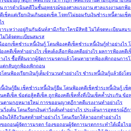
ิธีการขออนุญาตฏีกาคดีแรงงาน การฏีกาคดีแรงงานตามกฎหมายใหม
งงาน การดำเนินคดีในชั้นอุทธรณ์ของศาลแรงงาน ศาลแรงงานยกฟ้อ
ีเช็คแต่เรียกเงินเกินยอดเช็ค โจทก์ไม่ยอมรับเงินชำระหนี้ตามเช็
ไร
ด้มาระหว่างอยู่กินกันฉันท์สามีภริยาใครมีสิทธิ ไม่ได้จดทะเบียนสม
ยาไม่ได้จดทะเบียนสมรส
รณีออกเช็คชำระหนี้เงินกู้ โดนฟ้องคดีเช็คชำระหนี้เงินกู้ทำอย่างไร
้องคดีเช็คทำอย่างไร เช็คเด้งเลือกฟ้องคดีอย่างไร ผลการฟ้องคดี
่างไร ซื้อที่ดินจากผู้จัดการมรดกแล้วโดนทายาทฟ้องเพิกถอนการโ
แต่กลับถูกฟ้องเพิกถอน
ยังโดนฟ้องเรียกเงินกู้เต็มจำนวนทำอย่างไร ชำระหนี้เงินกู้แล้วยังโด
งินกู้ยืม เช็คชำระหนี้เงินกู้ยืม โดนฟ้องคดีเช็คชำระหนี้เงินกู้ เช็ค
ีเช็ค ข้อต่อสู้คดีเช็ค ถูกฟ้องคดีเช็คทั้งที่เป็นเช็คค้ำประกัน ข
รงงานตามกฎหมายใหม่ การขออนุญาตฏีกาคดีแรงงานทำอย่างไร
นวิ่งเต้น โดนเรียกเงินค่าวิ่งเต้นทำอย่างไร ประเด็นการอุทธรณ์ฏีก
ยเงินให้ถึงวันสุดท้ายทำอย่างไร โดนเรียกให้ลาออกทำอย่างไร
งขอถอนผู้จัดการมรดก ร้องขอถอนผู้จัดการมรดกกระทำได้เมื่อไรอ