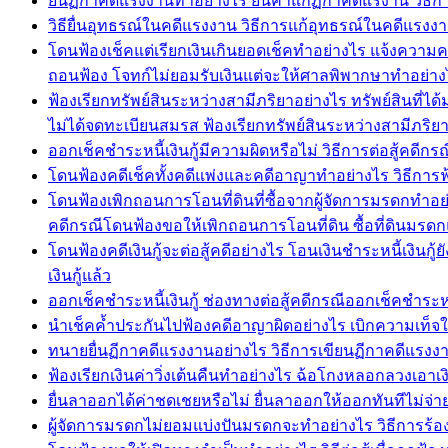
ยื่นฏีกาคดีแรงงานทำอย่างไร ยื่นคำแก้ฏีกาคดีแรงาน ว
วิธียื่นอุทธรณ์ในคดีแรงงาน วิธีการแก้อุทธรณ์ในคดีแร
โดนฟ้องเช็คแต่เรียกเงินเกินยอดเช็คทำอย่างไร แจ้งความคด
ถอนฟ้อง โจทก์ไม่ยอมรับเงินแต่จะให้ศาลพิพากษาทำอย่าง
ฟ้องเรียกทรัพย์สินระหว่างสามีภริยาอย่างไร ทรัพย์สินที่ไ
ไม่ได้จดทะเบียนสมรส ฟ้องเรียกทรัพย์สินระหว่างสามีภริ
ออกเช็คชำระหนี้เงินกู้มีความผิดหรือไม่ วิธีการต่อสู้คดีก
โดนฟ้องคดีเช็คทั้งคดีแพ่งและคดีอาญาทำอย่างไร วิธีการฟ
โดนฟ้องเพิกถอนการโอนที่ดินที่ซื้อจากผู้จัดการมรดกทำอย
คดีกรณีโดนฟ้องขอให้เพิกถอนการโอนที่ดิน ซื้อที่ดินมรดก
โดนฟ้องคดีเงินกู้จะต่อสู้คดีอย่างไร โอนเงินชำระหนี้เงินกู้
เงินกู้แล้ว
ออกเช็คชำระหนี้เงินกู้ ช่องทางต่อสู้คดีกรณีออกเช็คชำระหนี้เ
นำเช็คค้ำประกันไปฟ้องคดีอาญาผิดอย่างไร เบิกความเท็จในคด
ทนายยื่นฏีกาคดีแรงงานอย่างไร วิธีการเขียนฏีกาคดีแ
ฟ้องเรียกเงินค่าวิ่งเต้นคืนทำอย่างไร ฉ้อโกงหลอกลวงเอาเงิ
ยื่นลาออกได้ค่าชดเชยหรือไม่ ยื่นลาออกให้ออกทันทีไม่จ่า
ผู้จัดการมรดกไม่ยอมแบ่งปันมรดกจะทำอย่างไร วิธีการร้อ