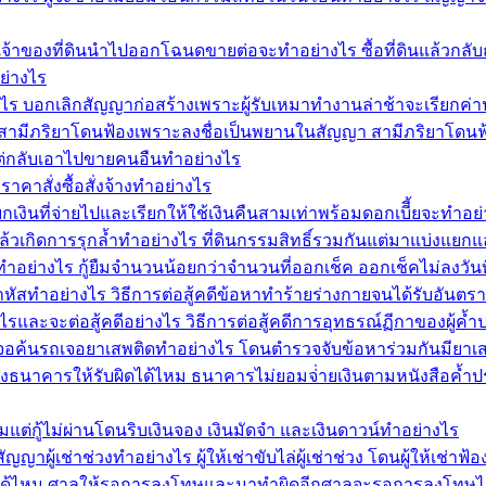
้าของที่ดินนำไปออกโฉนดขายต่อจะทำอย่างไร ซื้อที่ดินแล้วกลั
ย่างไร
งไร บอกเลิกสัญญาก่อสร้างเพราะผู้รับเหมาทำงานล่าช้าจะเรียกค่า
มีภริยาโดนฟ้องเพราะลงชื่อเป็นพยานในสัญญา สามีภริยาโดนฟ้อ
ล่าแต่กลับเอาไปขายคนอืนทำอย่างไร
าสั่งซื้อสั่งจ้างทำอย่างไร
เงินที่จ่ายไปและเรียกให้ใช้เงินคืนสามเท่าพร้อมดอกเบีี้ยจะทำ
แล้วเกิดการรุกล้ำทำอย่างไร ที่ดินกรรมสิทธิ์รวมกันแต่มาแบ่งแยก
ทำอย่างไร กู้ยืมจำนวนน้อยกว่าจำนวนที่ออกเช็ค ออกเช็คไม่ลงวันที่
ัสทำอย่างไร วิธีการต่อสู้คดีข้อหาทำร้ายร่างกายจนได้รับอันตร
และจะต่อสู้คดีอย่างไร วิธีการต่อสู้คดีการอุทธรณ์ฏีกาของผู้ค
ไร เจอค้นรถเจอยาเสพติดทำอย่างไร โดนตำรวจจับข้อหาร่วมกันมียา
งธนาคารให้รับผิดได้ไหม ธนาคารไม่ยอมจ่่ายเงินตามหนังสือค้ำป
แต่กู้ไม่ผ่านโดนริบเงินจอง เงินมัดจำ และเงินดาวน์ทำอย่างไร
ัญญาผู้เช่าช่วงทำอย่างไร ผู้ให้เช่าขับไล่ผู้เช่าช่วง โดนผู้ให้เช่า
้ไหม ศาลให้รอการลงโทษและมาทำผิดอีกศาลจะรอการลงโทษได้ไห