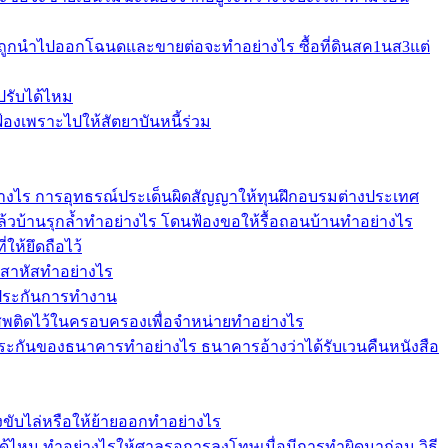
บถูกนำไปออกโฉนดและขายต่อจะทำอย่างไร ซื้อที่ดินสค1นส3แต่
ปรับได้ไหม
งเพราะไปให้สัตยาบันหนี้ร่วม
อย่างไร การอุทธรณ์ประเด็นผิดสัญญาให้ทุนฝึกอบรมต่างประเทศ
แล้วบ้านรุกล้ำทำอย่างไร โดนฟ้องขอให้รื้อถอนบ้านทำอย่างไร
ให้ยึดถือไว้
าสาหัสทำอย่างไร
้ำประกันการทำงาน
เสพติดไว้ในครอบครองเพื่อจำหน่ายทำอย่างไร
ระกันของธนาคารทำอย่างไร ธนาคารอ้างว่าได้รับเวนคืนหนังสือ
ฟ้องขับไล่หรือให้ย้ายออกทำอย่างไร
ม ทำอย่างไรให้ศาลรอการลงโทษเมื่อมีการทำผิดมาก่อน วิธี