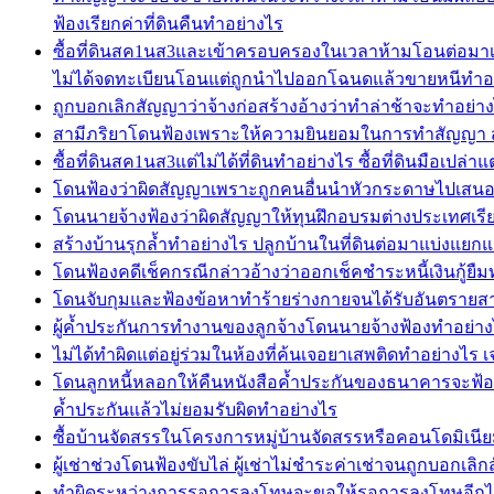
ฟ้องเรียกค่าที่ดินคืนทำอย่างไร
ซื้อที่ดินสค1นส3และเข้าครอบครองในเวลาห้ามโอนต่อมาเจ
ไม่ได้จดทะเบียนโอนแต่ถูกนำไปออกโฉนดแล้วขายหนีทำอ
ถูกบอกเลิกสัญญาว่าจ้างก่อสร้างอ้างว่าทำล่าช้าจะทำอย่า
สามีภริยาโดนฟ้องเพราะให้ความยินยอมในการทำสัญญา สา
ซื้อที่ดินสค1นส3แต่ไม่ได้ที่ดินทำอย่างไร ซื้อที่ดินมือเป
โดนฟ้องว่าผิดสัญญาเพราะถูกคนอื่นนำหัวกระดาษไปเสนอราค
โดนนายจ้างฟ้องว่าผิดสัญญาให้ทุนฝึกอบรมต่างประเทศเรียก
สร้างบ้านรุกล้ำทำอย่างไร ปลูกบ้านในที่ดินต่อมาแบ่งแยก
โดนฟ้องคดีเช็คกรณีกล่าวอ้างว่าออกเช็คชำระหนี้เงินกู้ยืม
โดนจับกุมและฟ้องข้อหาทำร้ายร่างกายจนได้รับอันตรายสาห
ผู้ค้ำประกันการทำงานของลูกจ้างโดนนายจ้างฟ้องทำอย่างไร
ไม่ได้ทำผิดแต่อยู่ร่วมในห้องที่ค้นเจอยาเสพติดทำอย่าง
โดนลูกหนี้หลอกให้คืนหนังสือค้ำประกันของธนาคารจะฟ้อ
ค้ำประกันแล้วไม่ยอมรับผิดทำอย่างไร
ซื้อบ้านจัดสรรในโครงการหมู่บ้านจัดสรรหรือคอนโดมิเนียม
ผู้เช่าช่วงโดนฟ้องขับไล่ ผู้เช่าไม่ชำระค่าเช่าจนถูกบอกเลิกส
ทำผิดระหว่างการรอการลงโทษจะขอให้รอการลงโทษอีกได