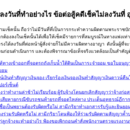
ลงวันที่ทำอย่างไร ข้อต่อสู้คดีเช็คไม่ลงวันที
มเช็คนั้น ถือว่าไม่มีวันที่ที่เป็นการกระทำความผิดตามพระราชบั
ต้องลงในเช็คนั้นได้เพื่อให้เช็คมีรายการที่สมบูรณ์ในทางแพ่งเท
ทรงได้ลงวันที่ต่อหน้าผู้สั่งจ่ายก็ไม่มีความผิดทางอาญา ดังนั้นผู้
จนก่อนดำเนินการ และต้องพิจารณาข้อเท็จจริงแวดล้อมเป็นสำคัญ
้ทางเข้าออกที่จอดรถถังเก็บน้ำใต้ดินเป็นภาระจำยอม ขอใบอนุญาต
ำยอม
งินทำสัญญาเงินจอง เรียกร้องเงินจองเงินทำสัญญาเงินดาวน์คืนให้
อร์เซ็นต์
องว่าทำงานล่าช้าไม่เรียบร้อย ผู้รับจ้างโดนยกเลิกสัญญาว่าจ้างก่อ
่าเสียหายกรณีขับรถชนท้ายรถที่จอดไหล่ทาง ประเด็นอุทธรณ์ฏีก
ชื่อเป็นพยานต้องรับผิดหรือไม่ สามีภริยาทำเอกสารรับรู้และยินย
งร่วมรับผิดหรือไม่ สามีภริยาโดนฟ้องให้ร่วมรับผิดตามสัญญาค้
นแก่ลูกจ้างจะทำอย่างไร ฟ้องขอเพิกถอนคำสั่งพนักงานตรวจแรงงาน