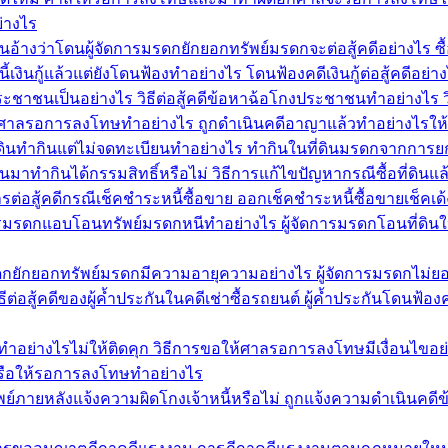
่างไร
นอ้างว่าโดนผู้จัดการมรดกยักยอกทรัพย์มรดกจะต่อสู้คดีอย่างไร ซื้
เงินกู้แล้วแต่ยังโดนฟ้องทำอย่างไร โดนฟ้องคดีเงินกู้ต่อสู้คดีอย่า
าชนเป็นอย่างไร วิธีต่อสู้คดีข้อหาฉ้อโกงประชาชนทำอย่างไร 
้ศาลรอการลงโทษทำอย่างไร ถูกดำเนินคดีอาญาแล้วทำอย่างไร
ที่ดินทำกินแต่ไม่จดทะเบียนทำอย่างไร ทำกินในที่ดินมรดกจากการย
่ดินมาทำกินได้กรรมสิทธิ์หรือไม่ วิธีการแก้ไขปัญหากรณีซื้อที่ดิน
ต่อสู้คดีกรณีเช็คชำระหนี้ซื้อขาย ออกเช็คชำระหนี้ซื้อขายเช็คเด้
ดการมรดกแอบโอนทรัพย์มรดกหนีทำอย่างไร ผู้จัดการมรดกโอนที่ดิน
รมรดกยักยอกทรัพย์มรดกมีความอายุความอย่างไร ผู้จัดการมรดกไม่ย
ต่อสู้คดีของผู้ค้ำประกันในคดีเช่าซื้อรถยนต์ ผู้ค้ำประกันโดนฟ้อง
อย่างไรไม่ให้ติดคุก วิธีการขอให้ศาลรอการลงโทษมีเงื่อนไขอ
รือให้รอการลงโทษทำอย่างไร
อนทรัพย์ภายหลังแจ้งความผิดโกงเจ้าหนี้หรือไม่ ถูกแจ้งความดำเนินคด