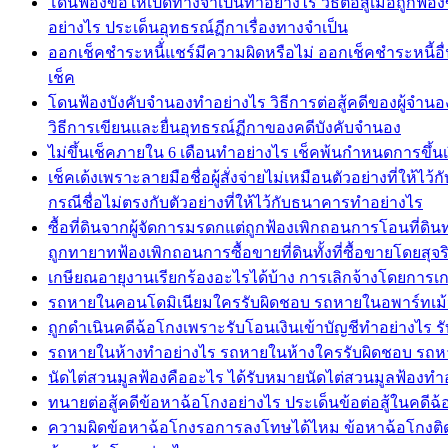
โดนฟ้องขอให้เปิดทางจำเป็นทำอย่างไร วิธีต่อสู้เมื่อถูก
อย่างไร ประเด็นอุทธรณ์ฏีกาเรื่องทางจำเป็น
ออกเช็คชำระหนี้่แชร์มีความผิดหรือไม่ ออกเช็คชำระหนี้อื่น
เช็ค
โดนฟ้องบังคับจำนองทำอย่างไร วิธีการต่อสู้คดีของผู้จำน
วิธีการเขียนและยื่นอุทธรณ์ฏีกาของคดีบังคับจำนอง
ไม่ขึ้นเช็คภายใน 6 เดือนทำอย่างไร เช็คพ้นกำหนดการขึ้น
เช็คเด้งเพราะลายมือชื่อผู้สั่งจ่ายไม่เหมือนตัวอย่างที่ให
กรณีชื่อไม่ตรงกับตัวอย่างที่ให้ไว้กับธนาคารทำอย่างไร
ซื้อที่ดินจากผู้จัดการมรดกแต่ถูกฟ้องเพิกถอนการโอนที่ดิ
ถูกทายาทฟ้องเพิกถอนการซื้อขายที่ดินทั้งที่ซื้อขายโดยสุจ
เกษียณอายุงานเรียกร้องอะไรได้บ้าง การเลิกจ้างโดยการเก
รถหายในคอนโดมิเนียมใครรับผิดชอบ รถหายในอพาร์ทเม้น
ถูกดำเนินคดีฉ้อโกงเพราะรับโอนเงินเข้าบัญชีทำอย่างไร รับ
รถหายในห้างทำอย่างไร รถหายในห้างใครรับผิดชอบ รถหา
นัดไต่สวนมูลฟ้องคืออะไร ได้รับหมายนัดไต่สวนมูลฟ้อง
ทนายต่อสู้คดีข้อหาฉ้อโกงอย่างไร ประเด็นข้อต่อสู้ในคดีฉ
ความผิดข้อหาฉ้อโกงรอการลงโทษได้ไหม ข้อหาฉ้อโกงติดคุก