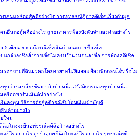
่างไร ทนายต่อสู้คดีฟ้องขอให้เปิดทางเข้าออกเป็นทางจำเป็น
รเล่นแชร์ต่อสู้คดีอย่างไร การอุทธรณ์ฏีกาคดีเช็คเกี่ยวกับมูล
้คนอื่นต่อสู้คดีอย่างไร ถูกธนาคารฟ้องบังคับจำนองทำอย่างไร
ใน 6 เดือน ทางแก้กรณีเช็คพ้นกำหนดการขึ้นเช็ค
คาร แกล้งลงชื่อสั่งจ่ายเช็คไม่ครบจำนวนคนลงชื่อ การฟ้องคดีเช็ค
ัดการมรดกขายที่ดินมรดกโดยทายาทไม่ยินยอมฟ้องเพิกถอนได้หรือไม่
องทุนสำรองเลี้ยงชีพยกเลิกบำเหน็จ สวัสดิการกองทุนบำเหน็จ
หรืออพาร์ทเม้นต์ทำอย่างไร
ินลงทุน วิธีการต่อสู้คดีกรณีรับโอนเงินเข้าบัญชี
สินค้าอย่างไร
ายใหม่
ดีฉ้อโกงจะยื่นอุท่ธรณ์คดีฉ้อโกงอย่างไร
งแก้ไขอย่างไร ถูกจำคุกคดีฉ้อโกงแก้ไขอย่างไร อุทธรณ์คดี