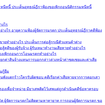
หนีหนี้ ประเด็นอุทธณ์ฏีกาฟ้องขอเพิกถอนนิติกรรมหนีหนี้
่างไร
ย่างไร อายุความฟ้องผู้จัดการมรดก ประเด็นอุทธรณ์ฏีกาคดีฟ้อง
ขายทำอย่างไร ประเด็นการต่อสู้กรณีตัวแทนค้าต่าง
อสู้คดีของผู้รับจ้าง ผู้รับเหมาทำงานเสียหายทำอย่างไร
 ฟ้องเพิกถอนการโอนมรดกทำอย่างไร
ียกค่าสินจ้างแทนการบอกกล่าวล่วงหน้าค่าชดเชยและค่าเสีย
กู้ยืม
านพังแตกร้าวใครรับผิดชอบ คดีเรียกค่าเสียหายจากการตอกเสา
องเพื่อจำหน่าย มียาเสพติดไว้เสพแต่ถูกดำเนินคดีข้อหาครอบ
ุจริต ผู้จัดการมรดกไม่ติดตามหาทายาท การถอนผู้จัดการมรดก ขอ