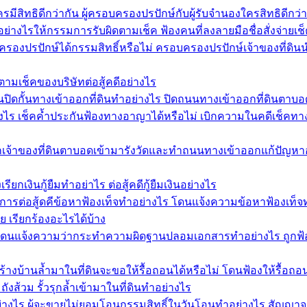
สิทธิดีกว่ากัน ผู้ครอบครองปรปักษ์กับผู้รับจำนองใครสิทธิดีกว่า
อย่างไรให้กรรมการรับผิดตามเช็ค ฟ้องคนที่ลงลายมือชื่อสั่งจ่ายเ
รองปรปักษ์ได้กรรมสิทธิ์หรือไม่ ครอบครองปรปักษ์เจ้าของที่ดินนำ
ตามเช็คของบริษัทต่อสู้คดีอย่างไร
ิดกั้นทางเข้าออกที่ดินทำอย่างไร ปิดถนนทางเข้าออกที่ดินตาบอด
งไร เช็คค้ำประกันฟ้องทางอาญาได้หรือไม่ เบิกความในคดีเช็คทางอาญ
กเจ้าของที่ดินตาบอดเข้ามารังวัดและทำถนนทางเข้าออกแก้ปัญหาอย
ียกเงินกู้ยืมทำอย่าไร ต่อสู้คดีกู้ยืมเงินอย่างไร
ีการต่อสู้ดคีข้อหาฟ้องเท็จทำอย่างไร โดนแจ้งความข้อหาฟ้องเท็จ
ย เรียกร้องอะไรได้บ้าง
ดนแจ้งความว่ากระทำความผิดฐานปลอมเอกสารทำอย่างไร ถูกฟ้อง
้างบ้านล้ำมาในที่ดินจะขอให้รื้อถอนได้หรือไม่ โดนฟ้องให้รื้อถ
ังส้วม รั้วรุกล้ำเข้ามาในที่ดินทำอย่างไร
่างไร ผู้จะขายไม่ยอมโอนกรรมสิทธิ์ในวันโอนทำอย่างไร สัญญาจ