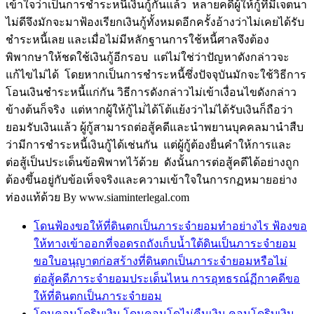
เข้าใจว่าเป็นการชำระหนี้เงินกู้กันแล้ว หลายคดีผู้ให้กู้ที่มีเจตนา
ไม่ดีจึงมักจะมาฟ้องเรียกเงินกู้ทั้งหมดอีกครั้งอ้างว่าไม่เคยได้รับ
ชำระหนี้เลย และเมื่อไม่มีหลักฐานการใช้หนี้ศาลจึงต้อง
พิพากษาให้ชดใช้เงินกู้อีกรอบ แต่ไม่ใช่ว่าปัญหาดังกล่าวจะ
แก้ไขไม่ได้ โดยหากเป็นการชำระหนี้ซึ่งปัจจุบันมักจะใช้วิธีการ
โอนเงินชำระหนี้แก่กัน วิธีการดังกล่าวไม่เข้าเงื่อนไขดังกล่าว
ข้างต้นก็จริง แต่หากผู้ให้กู้ไม่่ได้โต้แย้งว่าไม่ได้รับเงินก็ถือว่า
ยอมรับเงินแล้ว ผู้กู้สามารถต่อสู้คดีและนำพยานบุคคลมานำสืบ
ว่ามีการชำระหนี้เงินกู้ได้เช่นกัน แต่ผู้กู้ต้องยื่นคำให้การและ
ต่อสู้เป็นประเด็นข้อพิพาทไว้ด้วย ดังนั้นการต่อสู้คดีได้อย่างถูก
ต้องขึ้นอยู่กับข้อเท็จจริงและความเข้าใจในการกฏหมายอย่าง
ท่องแท้ด้วย By www.siaminterlegal.com
โดนฟ้องขอให้ที่ดินตกเป็นภาระจำยอมทำอย่างไร ฟ้องขอ
ให้ทางเข้าออกที่จอดรถถังเก็บน้ำใต้ดินเป็นภาระจำยอม
ขอใบอนุญาตก่อสร้างที่ดินตกเป็นภาระจำยอมหรือไม่
ต่อสู้คดีภาระจำยอมประเด็นไหน การอุทธรณ์ฏีกาคดีขอ
ให้ที่ดินตกเป็นภาระจำยอม
โดนคอนโดริบเงิน โดนคอนโดไม่คืนเงิน คอนโดริบเงิน