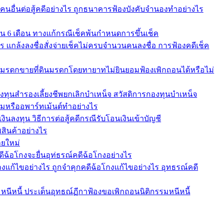
้คนอื่นต่อสู้คดีอย่างไร ถูกธนาคารฟ้องบังคับจำนองทำอย่างไร
ใน 6 เดือน ทางแก้กรณีเช็คพ้นกำหนดการขึ้นเช็ค
คาร แกล้งลงชื่อสั่งจ่ายเช็คไม่ครบจำนวนคนลงชื่อ การฟ้องคดีเช็ค
ัดการมรดกขายที่ดินมรดกโดยทายาทไม่ยินยอมฟ้องเพิกถอนได้หรือไม่
องทุนสำรองเลี้ยงชีพยกเลิกบำเหน็จ สวัสดิการกองทุนบำเหน็จ
หรืออพาร์ทเม้นต์ทำอย่างไร
ินลงทุน วิธีการต่อสู้คดีกรณีรับโอนเงินเข้าบัญชี
สินค้าอย่างไร
ายใหม่
ดีฉ้อโกงจะยื่นอุท่ธรณ์คดีฉ้อโกงอย่างไร
งแก้ไขอย่างไร ถูกจำคุกคดีฉ้อโกงแก้ไขอย่างไร อุทธรณ์คดี
หนีหนี้ ประเด็นอุทธณ์ฏีกาฟ้องขอเพิกถอนนิติกรรมหนีหนี้