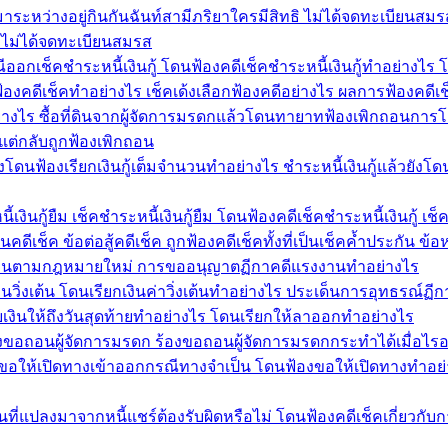
ด้มาระหว่างอยู่กินกันฉันท์สามีภริยาใครมีสิทธิ ไม่ได้จดทะเบียนสม
ยาไม่ได้จดทะเบียนสมรส
รณีออกเช็คชำระหนี้เงินกู้ โดนฟ้องคดีเช็คชำระหนี้เงินกู้ทำอย่างไร
้องคดีเช็คทำอย่างไร เช็คเด้งเลือกฟ้องคดีอย่างไร ผลการฟ้องคดี
่างไร ซื้อที่ดินจากผู้จัดการมรดกแล้วโดนทายาทฟ้องเพิกถอนการโ
แต่กลับถูกฟ้องเพิกถอน
ยังโดนฟ้องเรียกเงินกู้เต็มจำนวนทำอย่างไร ชำระหนี้เงินกู้แล้วยังโด
งินกู้ยืม เช็คชำระหนี้เงินกู้ยืม โดนฟ้องคดีเช็คชำระหนี้เงินกู้ เช็ค
ีเช็ค ข้อต่อสู้คดีเช็ค ถูกฟ้องคดีเช็คทั้งที่เป็นเช็คค้ำประกัน ข
รงงานตามกฎหมายใหม่ การขออนุญาตฏีกาคดีแรงงานทำอย่างไร
นวิ่งเต้น โดนเรียกเงินค่าวิ่งเต้นทำอย่างไร ประเด็นการอุทธรณ์ฏีก
ยเงินให้ถึงวันสุดท้ายทำอย่างไร โดนเรียกให้ลาออกทำอย่างไร
งขอถอนผู้จัดการมรดก ร้องขอถอนผู้จัดการมรดกกระทำได้เมื่อไรอ
ฟ้องขอให้เปิดทางเข้าออกกรณีทางจำเป็น โดนฟ้องขอให้เปิดทางทำอย
ที่แปลงมาจากหนี้แชร์ต้องรับผิดหรือไม่ โดนฟ้องคดีเช็คเกี่ยวกับกา