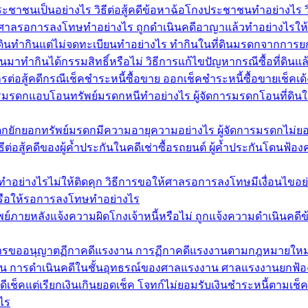
าชนเป็นอย่างไร วิธีต่อสู้คดีข้อหาฉ้อโกงประชาชนทำอย่างไร 
้ศาลรอการลงโทษทำอย่างไร ถูกดำเนินคดีอาญาแล้วทำอย่างไร
ที่ดินทำกินแต่ไม่จดทะเบียนทำอย่างไร ทำกินในที่ดินมรดกจากการย
่ดินมาทำกินได้กรรมสิทธิ์หรือไม่ วิธีการแก้ไขปัญหากรณีซื้อที่ดิน
ต่อสู้คดีกรณีเช็คชำระหนี้ซื้อขาย ออกเช็คชำระหนี้ซื้อขายเช็คเด้
ดการมรดกแอบโอนทรัพย์มรดกหนีทำอย่างไร ผู้จัดการมรดกโอนที่ดิน
รมรดกยักยอกทรัพย์มรดกมีความอายุความอย่างไร ผู้จัดการมรดกไม่ย
ต่อสู้คดีของผู้ค้ำประกันในคดีเช่าซื้อรถยนต์ ผู้ค้ำประกันโดนฟ้อง
อย่างไรไม่ให้ติดคุก วิธีการขอให้ศาลรอการลงโทษมีเงื่อนไขอ
รือให้รอการลงโทษทำอย่างไร
อนทรัพย์ภายหลังแจ้งความผิดโกงเจ้าหนี้หรือไม่ ถูกแจ้งความดำเนินคด
ิธีการขออนุญาตฏีกาคดีแรงงาน การฏีกาคดีแรงงานตามกฎหมายใหม
งงาน การดำเนินคดีในชั้นอุทธรณ์ของศาลแรงงาน ศาลแรงงานยกฟ้อ
ีเช็คแต่เรียกเงินเกินยอดเช็ค โจทก์ไม่ยอมรับเงินชำระหนี้ตามเช็
ไร