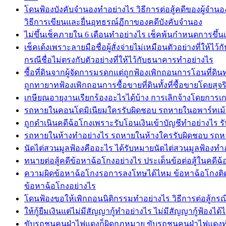
โดนฟ้องบังคับจำนองทำอย่างไร วิธีการต่อสู้คดีของผู้จำน
วิธีการเขียนและยื่นอุทธรณ์ฏีกาของคดีบังคับจำนอง
ไม่ขึ้นเช็คภายใน 6 เดือนทำอย่างไร เช็คพ้นกำหนดการขึ้น
เช็คเด้งเพราะลายมือชื่อผู้สั่งจ่ายไม่เหมือนตัวอย่างที่ให
กรณีชื่อไม่ตรงกับตัวอย่างที่ให้ไว้กับธนาคารทำอย่างไร
ซื้อที่ดินจากผู้จัดการมรดกแต่ถูกฟ้องเพิกถอนการโอนที่ดิ
ถูกทายาทฟ้องเพิกถอนการซื้อขายที่ดินทั้งที่ซื้อขายโดยสุจ
เกษียณอายุงานเรียกร้องอะไรได้บ้าง การเลิกจ้างโดยการเก
รถหายในคอนโดมิเนียมใครรับผิดชอบ รถหายในอพาร์ทเม้น
ถูกดำเนินคดีฉ้อโกงเพราะรับโอนเงินเข้าบัญชีทำอย่างไร รับ
รถหายในห้างทำอย่างไร รถหายในห้างใครรับผิดชอบ รถหา
นัดไต่สวนมูลฟ้องคืออะไร ได้รับหมายนัดไต่สวนมูลฟ้อง
ทนายต่อสู้คดีข้อหาฉ้อโกงอย่างไร ประเด็นข้อต่อสู้ในคดีฉ
ความผิดข้อหาฉ้อโกงรอการลงโทษได้ไหม ข้อหาฉ้อโกงติดคุก
ข้อหาฉ้อโกงอย่างไร
โดนฟ้องขอให้เพิกถอนนิติกรรมทำอย่างไร วิธีการต่อสู้กรณ
ให้กู้ยืมเงินแต่ไม่มีสัญญากู้ทำอย่างไร ไม่มีสัญญากู้ฟ้องไ
ขับรถชนคนฝ่าไฟแดงก็ผิดกฎหมาย ขับรถชนคนฝ่าไฟแดงท