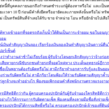
่หนี้ที่บุคคลภายนอกถึงกำหนดชำระแก่ผู้ต้องหาหรือไม่ และเป็นทรัพ
ะเวลา 10 ปี ก่อนมีคำสั่งยึดหรืออายัดและภายหลังนั้นหรือไม่ ทรัพ
ม่ เป็นทรัพย์สินที่จำเลยได้รับ ขาย จำหน่าย โอน หรือยักย้ายไปเสีย
้ทางเข้าออกที่จอดรถถังเก็บน้ำใต้ดินเป็นภาระจำยอม ขอใบอนุญาต
ำยอม
งินทำสัญญาเงินจอง เรียกร้องเงินจองเงินทำสัญญาเงินดาวน์คืนให้
อร์เซ็นต์
องว่าทำงานล่าช้าไม่เรียบร้อย ผู้รับจ้างโดนยกเลิกสัญญาว่าจ้างก่อ
่าเสียหายกรณีขับรถชนท้ายรถที่จอดไหล่ทาง ประเด็นอุทธรณ์ฏีก
ชื่อเป็นพยานต้องรับผิดหรือไม่ สามีภริยาทำเอกสารรับรู้และยินย
งร่วมรับผิดหรือไม่ สามีภริยาโดนฟ้องให้ร่วมรับผิดตามสัญญาค้
นแก่ลูกจ้างจะทำอย่างไร ฟ้องขอเพิกถอนคำสั่งพนักงานตรวจแรงงาน
สิทธิดีกว่ากัน ผู้ครอบครองปรปักษ์กับผู้รับจำนองใครสิทธิดีกว่า
อย่างไรให้กรรมการรับผิดตามเช็ค ฟ้องคนที่ลงลายมือชื่อสั่งจ่ายเ
รองปรปักษ์ได้กรรมสิทธิ์หรือไม่ ครอบครองปรปักษ์เจ้าของที่ดินนำ