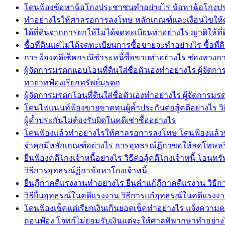
โดนฟ้องข้อหาฉ้อโกงประชาชนทำอย่างไร ข้อหาฉ้อโกงประช
ทำอย่างไรให้ศาลรอการลงโทษ หลักเกณฑ์และเงื่อนไขให
ได้ที่ดินจากการยกให้ไม่ได้จดทะเบียนทำอย่างไร ญาติให้
ซื้อที่ดินแต่ไม่ได้จดทะเบียนการซื้อขายจะทำอย่างไร ซื้อที
การฟ้องคดีเช็คกรณีชำระหนี้่ซื้อขายทำอย่างไร ช่องทางการ
ผู้จัดการมรดกแอบโอนที่ดินใส่ชื่อตัวเองทำอย่างไร ผู้จั
ทายาทฟ้องเรียกทรัพย์มรดก
ผู้จัดการมรดกโอนที่ดินใส่ชื่อตัวเองทำอย่างไร ผู้จัดกา
โดนไฟแนนท์ฟ้องขายขาดทุนผู้ค้ำประกันต่อสู้คดีอย่างไร วิธี
ผู้ค้ำประกันไม่ต้องรับผิดในคดีเช่าซื้ออย่างไร
โดนฟ้องแล้วทำอย่างไรให้ศาลรอการลงโทษ โดนฟ้องแล้วทำ
จำคุกมีหลักเกณฑ์อย่างไร การอุทธรณ์ฏีกาขอให้ลดโทษห
ยื่นฟ้องคดีโกงเจ้าหนี้อย่างไร วิธีต่อสู้คดีโกงเจ้าหนี้ โ
วิธีการอุทธรณ์ฏีกาข้อหาโกงเจ้าหนี้
ยื่นฏีกาคดีแรงงานทำอย่างไร ยื่นคำแก้ฏีกาคดีแรงาน ว
วิธียื่นอุทธรณ์ในคดีแรงงาน วิธีการแก้อุทธรณ์ในคดีแร
โดนฟ้องเช็คแต่เรียกเงินเกินยอดเช็คทำอย่างไร แจ้งความคด
ถอนฟ้อง โจทก์ไม่ยอมรับเงินแต่จะให้ศาลพิพากษาทำอย่าง