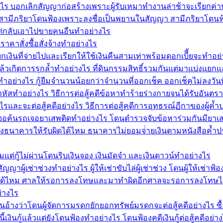
งไร บอกเลิกสัญญาก่อสร้างเพราะผู้รับเหมาทำงานล่าช้าจะเรียกค่า
มีภริยาโดนฟ้องเพราะลงชื่อเป็นพยานในสัญญา สามีภริยาโดนฟ้อ
ล่าแต่กลับเอาไปขายคนอืนทำอย่างไร
าสั่งซื้อสั่งจ้างทำอย่างไร
เงินที่จ่ายไปและเรียกให้ใช้เงินคืนสามเท่าพร้อมดอกเบีี้ยจะทำ
แล้วเกิดการรุกล้ำทำอย่างไร ที่ดินกรรมสิทธิ์รวมกันแต่มาแบ่งแยก
ทำอย่างไร กู้ยืมจำนวนน้อยกว่าจำนวนที่ออกเช็ค ออกเช็คไม่ลงวันที่
ัสทำอย่างไร วิธีการต่อสู้คดีข้อหาทำร้ายร่างกายจนได้รับอันตร
และจะต่อสู้คดีอย่างไร วิธีการต่อสู้คดีการอุทธรณ์ฏีกาของผู้ค
ไร เจอค้นรถเจอยาเสพติดทำอย่างไร โดนตำรวจจับข้อหาร่วมกันมียา
งธนาคารให้รับผิดได้ไหม ธนาคารไม่ยอมจ่่ายเงินตามหนังสือค้ำป
แต่กู้ไม่ผ่านโดนริบเงินจอง เงินมัดจำ และเงินดาวน์ทำอย่างไร
ัญญาผู้เช่าช่วงทำอย่างไร ผู้ให้เช่าขับไล่ผู้เช่าช่วง โดนผู้ให้เช่า
้ไหม ศาลให้รอการลงโทษและมาทำผิดอีกศาลจะรอการลงโทษได้ไห
่างไร
นอ้างว่าโดนผู้จัดการมรดกยักยอกทรัพย์มรดกจะต่อสู้คดีอย่างไร ซื้
เงินกู้แล้วแต่ยังโดนฟ้องทำอย่างไร โดนฟ้องคดีเงินกู้ต่อสู้คดีอย่า