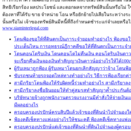
สิทธิเรียกร้อง ผลประโยชน์ และดอกผลจากทรัพย์สินนั้นหรือไม่ ใช
ต้องหาที่ได้รับ ขาย จำหน่าย โอน หรือยักย้ายไปเสียในระหว่างระย
นั้นหรือไม่ เจ้าของทรัพย์สินมีหนี้ที่ถึงกำหนดชำระแก่จำเลยหรือไ
www.siaminterlegal.com
โดนฟ้องขอให้ที่ดินตกเป็นภาระจำยอมทำอย่างไร ฟ้องขอให
ประเด็นไหน การอุทธรณ์ฏีกาคดีขอให้ที่ดินตกเป็นภาระจ
โดนคอนโดริบเงิน โดนคอนโดไม่คืนเงิน คอนโดริบเงินดาวน์เ
จะเรียกคืนเงินจองเงินทำสัญญาเงินดาวน์อย่างไรให้ได้100เป
ผู้รับเหมาถูกฟ้อง ผู้รับเหมาโดนยกเลิกสัญญาว่าจ้าง โดนฟ้
ขับรถชนท้ายรถจอดไหล่ทางทำอย่างไร วิธีการฟ้องเรียกค
สามีภริยาโดนฟ้องให้รับผิดหนี้ร่วมทำอย่างไร สามีภริยาลง
สามีภริยาลงชื่อยินยอมให้ทำคู่สมรสทำสัญญาค้ำประกันต้อ
บริษัทนายจ้างถูกพนักงานตรวจแรงงานมีคำสั่งให้จ่ายเงิ
มีผลอย่างไร
ครอบครองปรปักษ์ครบสิบปีแล้วเจ้าของที่ดินนำไปจำนองใครมี
ฟ้องคดีเช็คทางแพ่งอย่างไรให้ชนะคดี ฟ้องคดีเช็คทางแพ่ง
ครอบครองปรปักษ์แต่เจ้าของที่ดินนำที่ดินไปจำนองผู้ครอบค