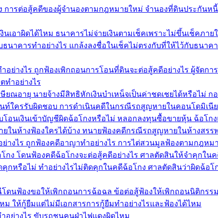
อง การต่อสู้คดีของผู้จำนองตามกฎหมายใหม่ จำนองที่ดินประกันหนี
เงินเอาผิดได้ไหม ธนาคารไม่จ่ายเงินตามเช็คเพราะไม่ขึ้นเช็คภาย
้ไว้กับธนาคารทำอย่างไร แกล้งลงชื่อในเช็คไม่ตรงกับที่ให้ไว้กับธนา
นทำอย่างไร ถูกฟ้องเพิกถอนการโอนที่ดินจะต่อสู้คดีอย่างไร ผู้จ
ริตทำอย่างไร
ษียณอายุ นายจ้างมีสิทธิหักเงินบำเหน็จเป็นค่าชดเชยได้หรือไม่ ก
ท์ใครรับผิดชอบ การดำเนินคดีในกรณีรถสูญหายในคอนโดมิเนียม
โอนเงินเข้าบัญชีผิดฉ้อโกงหรือไม่ หลอกลงทุนซื้อขายหุ้น ฉ้อโกงเง
ยในห้างฟ้องใครได้บ้าง ทนายฟ้องคดีกรณีรถสูญหายในห้างสรรพ
ทำอย่างไร ถูกฟ้องคดีอาญาทำอย่างไร การไต่สวนมูลฟ้องตามกฎหม
้อโกง โดนฟ้องคดีฉ้อโกงจะต่อสู้คดีอย่างไร ศาลตัดสินให้จำคุกในค
หรือไม่ ทำอย่างไรไม่ติดคุกในคดีฉ้อโกง ศาลตัดสินว่าผิดฉ้อโก
ีโดนฟ้องขอให้เพิกถอนการฉ้อฉล ข้อต่อสู้ฟ้องให้เพิกถอนนิติกรรม
ด้ไหม ให้กู้ยืมแต่ไม่มีเอกสารการกู้ยืมทำอย่างไรและฟ้องได้ไหม
ำอย่างไร ขับรถชนคนฝ่าไฟแดงผิดไหม