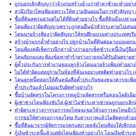
ถูกบอกเลิกสัญญาว่าจ้างก่อสร้างอ้างว่าทำล่าช้าจะทำอย่า
สามีภริยาโดนฟ้องเพราะให้ความยินยอมในการทำสัญญา สา
ซื้อที่ดินสค1นส3แต่ไม่ได้ที่ดินทำอย่างไร ซื้อที่ดินมือเป
โดนฟ้องว่าผิดสัญญาเพราะถูกคนอื่นนำหัวกระดาษไปเสนอราค
โดนนายจ้างฟ้องว่าผิดสัญญาให้ทุนฝึกอบรมต่างประเทศเรียก
สร้างบ้านรุกล้ำทำอย่างไร ปลูกบ้านในที่ดินต่อมาแบ่งแยก
โดนฟ้องคดีเช็คกรณีกล่าวอ้างว่าออกเช็คชำระหนี้เงินกู้ยืม
โดนจับกุมและฟ้องข้อหาทำร้ายร่างกายจนได้รับอันตรายสาห
ผู้ค้ำประกันการทำงานของลูกจ้างโดนนายจ้างฟ้องทำอย่างไร
ไม่ได้ทำผิดแต่อยู่ร่วมในห้องที่ค้นเจอยาเสพติดทำอย่าง
โดนลูกหนี้หลอกให้คืนหนังสือค้ำประกันของธนาคารจะฟ้อ
ค้ำประกันแล้วไม่ยอมรับผิดทำอย่างไร
ซื้อบ้านจัดสรรในโครงการหมู่บ้านจัดสรรหรือคอนโดมิเนียม
ผู้เช่าช่วงโดนฟ้องขับไล่ ผู้เช่าไม่ชำระค่าเช่าจนถูกบอกเลิกส
ทำผิดระหว่างการรอการลงโทษจะขอให้รอการลงโทษอีกได
การขอให้ศาลรอการลงโทษ รับสารภาพแล้วไม่ติดคุกทำอย
ซื้อที่ดินมาจากผู้จัดการมรดกแต่ภายหลังโดนฟ้องให้เพิกถอ
กู้เงินชำระหนี้แล้วแต่ยังโดนฟ้องทำอย่างไร โอนเงินชำระหนี้