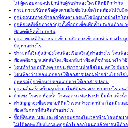
ไม่ ผู้ครอบครองปรปักษ์กับผู้รับจำนองใครมีสิทธิดีกว่ากัน
กรรมการบริษัทหรือผู้ลงลายมือชื่อในเช็คโดนฟ้องให้รับผิด
ถูกปิดถนนทางเข้าออกที่ดินตาบอดแก้ไขปัญหาอย่างไร โดนป
ถูกฟ้องคดีเช็คทางอาญาทั้งที่ออกเช็คเพื่อค้ำประกันทำอย่า
ฟ้องคดีเช็คค้ำประกัน
ถูกเจ้าของที่ดินตาบอดเข้ามาเปิดทางเข้าออกทำอย่างไร ถู
ปัญหาอย่างไร
ชำระหนี้เงินกู้แล้วยังโดนฟ้องเรียกเงินกู้ทำอย่างไร โดนฟ้องเร
ฟ้องคดีอาญาแต่กลับโดนฟ้องกลับว่าฟ้องเท็จทำอย่างไร วิธ
โดนทำร้าย อุบัติเหตุ รถชน พิการ หน้าเสียโฉม ตกใจ อับขา
โดนฟ้องว่าปลอมเอกสารใช้เอกสารปลอมทำอย่างไร หรือโ
อุทธรณ์ฏีกาข้อหาปลอมเอกสารใช้เอกสารปลอม
ถูกคนอื่นสร้างบ้านรุกล้ำมาในที่ดินของเราทำอย่างไร คนสร
กำแพง โรงรถ ห้องน้ำ โรงจอดรถ ท่อประปา ปัั้มน้ำ แท็งน้ำ ถ
ทำสัญญาจะซื้อจะขายที่ดินในระหว่างเวลาห้ามโอนมีผลอย
ฟ้องเรียกค่าที่ดินคืนทำอย่างไร
ซื้อที่ดินสค1นส3และเข้าครอบครองในเวลาห้ามโอนต่อมาเจ
ไม่ได้จดทะเบียนโอนแต่ถูกนำไปออกโฉนดแล้วขายหนีทำอ