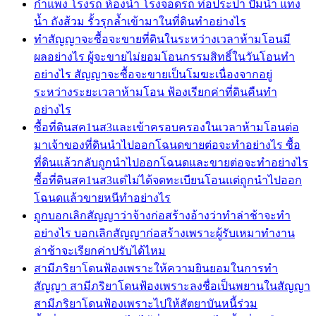
กำแพง โรงรถ ห้องน้ำ โรงจอดรถ ท่อประปา ปัั้มน้ำ แท็ง
น้ำ ถังส้วม รั้วรุกล้ำเข้ามาในที่ดินทำอย่างไร
ทำสัญญาจะซื้อจะขายที่ดินในระหว่างเวลาห้ามโอนมี
ผลอย่างไร ผู้จะขายไม่ยอมโอนกรรมสิทธิ์ในวันโอนทำ
อย่างไร สัญญาจะซื้อจะขายเป็นโมฆะเนื่องจากอยู่
ระหว่างระยะเวลาห้ามโอน ฟ้องเรียกค่าที่ดินคืนทำ
อย่างไร
ซื้อที่ดินสค1นส3และเข้าครอบครองในเวลาห้ามโอนต่อ
มาเจ้าของที่ดินนำไปออกโฉนดขายต่อจะทำอย่างไร ซื้อ
ที่ดินแล้วกลับถูกนำไปออกโฉนดและขายต่อจะทำอย่างไร
ซื้อที่ดินสค1นส3แต่ไม่ได้จดทะเบียนโอนแต่ถูกนำไปออก
โฉนดแล้วขายหนีทำอย่างไร
ถูกบอกเลิกสัญญาว่าจ้างก่อสร้างอ้างว่าทำล่าช้าจะทำ
อย่างไร บอกเลิกสัญญาก่อสร้างเพราะผู้รับเหมาทำงาน
ล่าช้าจะเรียกค่าปรับได้ไหม
สามีภริยาโดนฟ้องเพราะให้ความยินยอมในการทำ
สัญญา สามีภริยาโดนฟ้องเพราะลงชื่อเป็นพยานในสัญญา
สามีภริยาโดนฟ้องเพราะไปให้สัตยาบันหนี้ร่วม