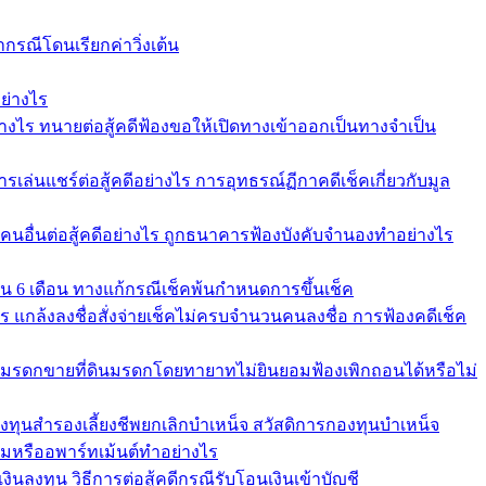
ากรณีโดนเรียกค่าวิ่งเต้น
ย่างไร
่างไร ทนายต่อสู้คดีฟ้องขอให้เปิดทางเข้าออกเป็นทางจำเป็น
รเล่นแชร์ต่อสู้คดีอย่างไร การอุทธรณ์ฏีกาคดีเช็คเกี่ยวกับมูล
้คนอื่นต่อสู้คดีอย่างไร ถูกธนาคารฟ้องบังคับจำนองทำอย่างไร
ใน 6 เดือน ทางแก้กรณีเช็คพ้นกำหนดการขึ้นเช็ค
คาร แกล้งลงชื่อสั่งจ่ายเช็คไม่ครบจำนวนคนลงชื่อ การฟ้องคดีเช็ค
ัดการมรดกขายที่ดินมรดกโดยทายาทไม่ยินยอมฟ้องเพิกถอนได้หรือไม่
องทุนสำรองเลี้ยงชีพยกเลิกบำเหน็จ สวัสดิการกองทุนบำเหน็จ
หรืออพาร์ทเม้นต์ทำอย่างไร
ินลงทุน วิธีการต่อสู้คดีกรณีรับโอนเงินเข้าบัญชี