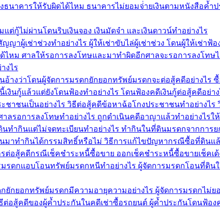
งธนาคารให้รับผิดได้ไหม ธนาคารไม่ยอมจ่่ายเงินตามหนังสือค้ำป
แต่กู้ไม่ผ่านโดนริบเงินจอง เงินมัดจำ และเงินดาวน์ทำอย่างไร
ัญญาผู้เช่าช่วงทำอย่างไร ผู้ให้เช่าขับไล่ผู้เช่าช่วง โดนผู้ให้เช่า
้ไหม ศาลให้รอการลงโทษและมาทำผิดอีกศาลจะรอการลงโทษได้ไห
่างไร
นอ้างว่าโดนผู้จัดการมรดกยักยอกทรัพย์มรดกจะต่อสู้คดีอย่างไร ซื้
เงินกู้แล้วแต่ยังโดนฟ้องทำอย่างไร โดนฟ้องคดีเงินกู้ต่อสู้คดีอย่า
าชนเป็นอย่างไร วิธีต่อสู้คดีข้อหาฉ้อโกงประชาชนทำอย่างไร 
้ศาลรอการลงโทษทำอย่างไร ถูกดำเนินคดีอาญาแล้วทำอย่างไร
ที่ดินทำกินแต่ไม่จดทะเบียนทำอย่างไร ทำกินในที่ดินมรดกจากการย
่ดินมาทำกินได้กรรมสิทธิ์หรือไม่ วิธีการแก้ไขปัญหากรณีซื้อที่ดิน
ต่อสู้คดีกรณีเช็คชำระหนี้ซื้อขาย ออกเช็คชำระหนี้ซื้อขายเช็คเด้
ดการมรดกแอบโอนทรัพย์มรดกหนีทำอย่างไร ผู้จัดการมรดกโอนที่ดิน
รมรดกยักยอกทรัพย์มรดกมีความอายุความอย่างไร ผู้จัดการมรดกไม่ย
ต่อสู้คดีของผู้ค้ำประกันในคดีเช่าซื้อรถยนต์ ผู้ค้ำประกันโดนฟ้อง