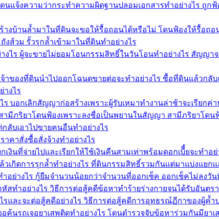
ดนแจ้งความว่ากระทำความผิดฐานปลอมเอกสารทำอย่างไร ถูกฟ้อง
้างบ้านล้ำมาในที่ดินจะขอให้รื้อถอนได้หรือไม่ โดนฟ้องให้รื้อถ
ังส้วม รั้วรุกล้ำเข้ามาในที่ดินทำอย่างไร
่างไร ผู้จะขายไม่ยอมโอนกรรมสิทธิ์ในวันโอนทำอย่างไร สัญญาจ
้าของที่ดินนำไปออกโฉนดขายต่อจะทำอย่างไร ซื้อที่ดินแล้วกลั
ย่างไร
งไร บอกเลิกสัญญาก่อสร้างเพราะผู้รับเหมาทำงานล่าช้าจะเรียกค่า
มีภริยาโดนฟ้องเพราะลงชื่อเป็นพยานในสัญญา สามีภริยาโดนฟ้อ
ล่าแต่กลับเอาไปขายคนอืนทำอย่างไร
าสั่งซื้อสั่งจ้างทำอย่างไร
เงินที่จ่ายไปและเรียกให้ใช้เงินคืนสามเท่าพร้อมดอกเบีี้ยจะทำ
แล้วเกิดการรุกล้ำทำอย่างไร ที่ดินกรรมสิทธิ์รวมกันแต่มาแบ่งแยก
ทำอย่างไร กู้ยืมจำนวนน้อยกว่าจำนวนที่ออกเช็ค ออกเช็คไม่ลงวันที่
ัสทำอย่างไร วิธีการต่อสู้คดีข้อหาทำร้ายร่างกายจนได้รับอันตร
และจะต่อสู้คดีอย่างไร วิธีการต่อสู้คดีการอุทธรณ์ฏีกาของผู้ค
ไร เจอค้นรถเจอยาเสพติดทำอย่างไร โดนตำรวจจับข้อหาร่วมกันมียา