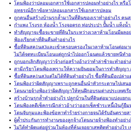
โดนฟ้องว่าปลอมเอกสารใช้เอกสารปลอมทำอย่างไร หรือโ
อุทธรณ์ฏีกาข้อหาปลอมเอกสารใช้เอกสารปลอม
ถูกคนอื่นสร้างบ้านรุกล้ำมาในที่ดินของเราทำอย่างไร คนสร
กำแพง โรงรถ ห้องน้ำ โรงจอดรถ ท่อประปา ปัั้มน้ำ แท็งน้ำ ถ
ทำสัญญาจะซื้อจะขายที่ดินในระหว่างเวลาห้ามโอนมีผลอย
ฟ้องเรียกค่าที่ดินคืนทำอย่างไร
ซื้อที่ดินสค1นส3และเข้าครอบครองในเวลาห้ามโอนต่อมาเจ
ไม่ได้จดทะเบียนโอนแต่ถูกนำไปออกโฉนดแล้วขายหนีทำอ
ถูกบอกเลิกสัญญาว่าจ้างก่อสร้างอ้างว่าทำล่าช้าจะทำอย่า
สามีภริยาโดนฟ้องเพราะให้ความยินยอมในการทำสัญญา สา
ซื้อที่ดินสค1นส3แต่ไม่ได้ที่ดินทำอย่างไร ซื้อที่ดินมือเป
โดนฟ้องว่าผิดสัญญาเพราะถูกคนอื่นนำหัวกระดาษไปเสนอราค
โดนนายจ้างฟ้องว่าผิดสัญญาให้ทุนฝึกอบรมต่างประเทศเรียก
สร้างบ้านรุกล้ำทำอย่างไร ปลูกบ้านในที่ดินต่อมาแบ่งแยก
โดนฟ้องคดีเช็คกรณีกล่าวอ้างว่าออกเช็คชำระหนี้เงินกู้ยืม
โดนจับกุมและฟ้องข้อหาทำร้ายร่างกายจนได้รับอันตรายสาห
ผู้ค้ำประกันการทำงานของลูกจ้างโดนนายจ้างฟ้องทำอย่างไร
ไม่ได้ทำผิดแต่อยู่ร่วมในห้องที่ค้นเจอยาเสพติดทำอย่าง