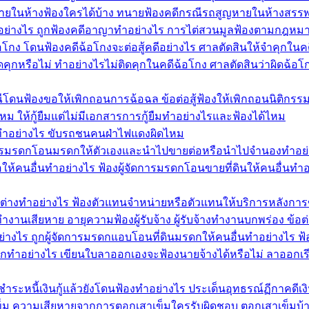
ยในห้างฟ้องใครได้บ้าง ทนายฟ้องคดีกรณีรถสูญหายในห้างสรรพ
ทำอย่างไร ถูกฟ้องคดีอาญาทำอย่างไร การไต่สวนมูลฟ้องตามกฎหม
้อโกง โดนฟ้องคดีฉ้อโกงจะต่อสู้คดีอย่างไร ศาลตัดสินให้จำคุกในค
หรือไม่ ทำอย่างไรไม่ติดคุกในคดีฉ้อโกง ศาลตัดสินว่าผิดฉ้อโก
ีโดนฟ้องขอให้เพิกถอนการฉ้อฉล ข้อต่อสู้ฟ้องให้เพิกถอนนิติกรรม
ด้ไหม ให้กู้ยืมแต่ไม่มีเอกสารการกู้ยืมทำอย่างไรและฟ้องได้ไหม
ำอย่างไร ขับรถชนคนฝ่าไฟแดงผิดไหม
ัดการมรดกโอนมรดกให้ตัวเองและนำไปขายต่อหรือนำไปจำนองทำอย
ห้คนอื่นทำอย่างไร ฟ้องผู้จัดการมรดกโอนขายที่ดินให้คนอื่นทำอ
้าต่างทำอย่างไร ฟ้องตัวแทนจำหน่ายหรือตัวแทนให้บริการหลังการ
ำงานเสียหาย อายุความฟ้องผู้รับจ้าง ผู้รับจ้างทำงานบกพร่อง ข้อต่
ย่างไร ถูกผู้จัดการมรดกแอบโอนที่ดินมรดกให้คนอื่นทำอย่างไร
อกทำอย่างไร เขียนใบลาออกเองจะฟ้องนายจ้างได้หรือไม่ ลาออกเร
 ชำระหนี้เงินกู้แล้วยังโดนฟ้องทำอย่างไร ประเด็นอุทธรณ์ฏีกาคดีเงิน
าเข็ม ความเสียหายจากการตอกเสาเข็มใครรับผิดชอบ ตอกเสาเข็มบ้