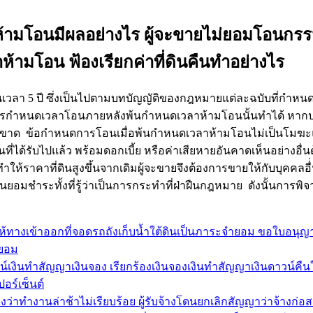
้ามโอนมีผลอย่างไร ผู้จะขายไม่ยอมโอนกรรม
ห้ามโอน ฟ้องเรียกค่าที่ดินคืนทำอย่างไร
ี ซึ่งเป็นไปตามบทบัญญัติของกฎหมายแต่ละฉบับที่กำหนดไว้ ดั
ารกำหนดเวลาโอนภายหลังพ้นกำหนดเวลาห้ามโอนนั้นทำได้ หากป
เด็ดขาด ข้อกำหนดการโอนเมื่อพ้นกำหนดเวลาห้ามโอนไม่เป็นโมฆะและ
ินที่ได้รับไปแล้ว พร้อมดอกเบี้ย หรือค่าเสียหายอันคาดเห็นอย่าง
ำให้ราคาที่ดินสูงขึ้นจากเดิมผู้จะขายจึงต้องการขายให้กับบุคคลอื่
ยินยอมชำระทั้งที่รู้ว่าเป็นการกระทำที่ฝ่าฝืนกฎหมาย ดังนั้นกา
้ทางเข้าออกที่จอดรถถังเก็บน้ำใต้ดินเป็นภาระจำยอม ขอใบอนุญาต
ำยอม
งินทำสัญญาเงินจอง เรียกร้องเงินจองเงินทำสัญญาเงินดาวน์คืนให้
อร์เซ็นต์
องว่าทำงานล่าช้าไม่เรียบร้อย ผู้รับจ้างโดนยกเลิกสัญญาว่าจ้างก่อ