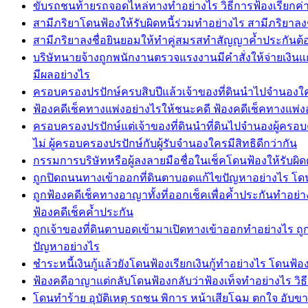
ขับรถชนท้ายรถจอดไหล่ทางทำอย่างไร วิธีการฟ้องเรียกค
สามีภริยาโดนฟ้องให้รับผิดหนี้ร่วมทำอย่างไร สามีภริยาลง
สามีภริยาลงชื่อยินยอมให้ทำคู่สมรสทำสัญญาค้ำประกันต้อ
บริษัทนายจ้างถูกพนักงานตรวจแรงงานมีคำสั่งให้จ่ายเงิ
มีผลอย่างไร
ครอบครองปรปักษ์ครบสิบปีแล้วเจ้าของที่ดินนำไปจำนองใครมี
ฟ้องคดีเช็คทางแพ่งอย่างไรให้ชนะคดี ฟ้องคดีเช็คทางแพ่ง
ครอบครองปรปักษ์แต่เจ้าของที่ดินนำที่ดินไปจำนองผู้ครอบค
ไม่ ผู้ครอบครองปรปักษ์กับผู้รับจำนองใครมีสิทธิดีกว่ากัน
กรรมการบริษัทหรือผู้ลงลายมือชื่อในเช็คโดนฟ้องให้รับผิด
ถูกปิดถนนทางเข้าออกที่ดินตาบอดแก้ไขปัญหาอย่างไร โดนป
ถูกฟ้องคดีเช็คทางอาญาทั้งที่ออกเช็คเพื่อค้ำประกันทำอย่า
ฟ้องคดีเช็คค้ำประกัน
ถูกเจ้าของที่ดินตาบอดเข้ามาเปิดทางเข้าออกทำอย่างไร ถู
ปัญหาอย่างไร
ชำระหนี้เงินกู้แล้วยังโดนฟ้องเรียกเงินกู้ทำอย่างไร โดนฟ้องเร
ฟ้องคดีอาญาแต่กลับโดนฟ้องกลับว่าฟ้องเท็จทำอย่างไร วิธ
โดนทำร้าย อุบัติเหตุ รถชน พิการ หน้าเสียโฉม ตกใจ อับขา