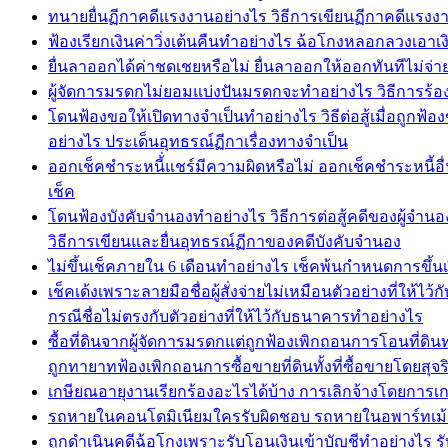
ทนายยื่นฏีกาคดีแรงงานอย่างไร วิธีการเขียนฏีกาคดีแ
ฟ้องเรียกเงินค่าวิ่งเต้นคืนทำอย่างไร ฉ้อโกงหลอกลวงเอาเงิ
ยื่นลาออกได้ค่าชดเชยหรือไม่ ยื่นลาออกให้ออกทันทีไม่จ่า
ผู้จัดการมรดกไม่ยอมแบ่งปันมรดกจะทำอย่างไร วิธีการร้อ
โดนฟ้องขอให้เปิดทางจำเป็นทำอย่างไร วิธีต่อสู้เมื่อถูก
อย่างไร ประเด็นอุทธรณ์ฏีกาเรื่องทางจำเป็น
ออกเช็คชำระหนี้่แชร์มีความผิดหรือไม่ ออกเช็คชำระหนี้อื่น
เช็ค
โดนฟ้องบังคับจำนองทำอย่างไร วิธีการต่อสู้คดีของผู้จำน
วิธีการเขียนและยื่นอุทธรณ์ฏีกาของคดีบังคับจำนอง
ไม่ขึ้นเช็คภายใน 6 เดือนทำอย่างไร เช็คพ้นกำหนดการขึ้น
เช็คเด้งเพราะลายมือชื่อผู้สั่งจ่ายไม่เหมือนตัวอย่างที่ให
กรณีชื่อไม่ตรงกับตัวอย่างที่ให้ไว้กับธนาคารทำอย่างไร
ซื้อที่ดินจากผู้จัดการมรดกแต่ถูกฟ้องเพิกถอนการโอนที่ดิ
ถูกทายาทฟ้องเพิกถอนการซื้อขายที่ดินทั้งที่ซื้อขายโดยสุจ
เกษียณอายุงานเรียกร้องอะไรได้บ้าง การเลิกจ้างโดยการเก
รถหายในคอนโดมิเนียมใครรับผิดชอบ รถหายในอพาร์ทเม้น
ถูกดำเนินคดีฉ้อโกงเพราะรับโอนเงินเข้าบัญชีทำอย่างไร รับ