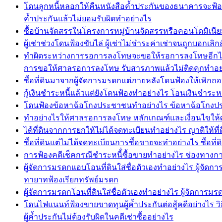
โดนลูกหนี้หลอกให้คืนหนังสือค้ำประกันของธนาคารจะฟ้อ
ค้ำประกันแล้วไม่ยอมรับผิดทำอย่างไร
ซื้อบ้านจัดสรรในโครงการหมู่บ้านจัดสรรหรือคอนโดมิเนียม
ผู้เช่าช่วงโดนฟ้องขับไล่ ผู้เช่าไม่ชำระค่าเช่าจนถูกบอกเลิกส
ทำผิดระหว่างการรอการลงโทษจะขอให้รอการลงโทษอีกได
การขอให้ศาลรอการลงโทษ รับสารภาพแล้วไม่ติดคุกทำอย
ซื้อที่ดินมาจากผู้จัดการมรดกแต่ภายหลังโดนฟ้องให้เพิกถอ
กู้เงินชำระหนี้แล้วแต่ยังโดนฟ้องทำอย่างไร โอนเงินชำระหนี้
โดนฟ้องข้อหาฉ้อโกงประชาชนทำอย่างไร ข้อหาฉ้อโกงประช
ทำอย่างไรให้ศาลรอการลงโทษ หลักเกณฑ์และเงื่อนไขให
ได้ที่ดินจากการยกให้ไม่ได้จดทะเบียนทำอย่างไร ญาติให้
ซื้อที่ดินแต่ไม่ได้จดทะเบียนการซื้อขายจะทำอย่างไร ซื้อที
การฟ้องคดีเช็คกรณีชำระหนี้่ซื้อขายทำอย่างไร ช่องทางการ
ผู้จัดการมรดกแอบโอนที่ดินใส่ชื่อตัวเองทำอย่างไร ผู้จั
ทายาทฟ้องเรียกทรัพย์มรดก
ผู้จัดการมรดกโอนที่ดินใส่ชื่อตัวเองทำอย่างไร ผู้จัดกา
โดนไฟแนนท์ฟ้องขายขาดทุนผู้ค้ำประกันต่อสู้คดีอย่างไร วิธี
ผู้ค้ำประกันไม่ต้องรับผิดในคดีเช่าซื้ออย่างไร