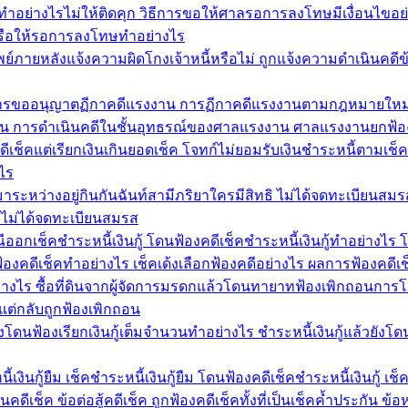
อย่างไรไม่ให้ติดคุก วิธีการขอให้ศาลรอการลงโทษมีเงื่อนไขอ
รือให้รอการลงโทษทำอย่างไร
อนทรัพย์ภายหลังแจ้งความผิดโกงเจ้าหนี้หรือไม่ ถูกแจ้งความดำเนินคด
ิธีการขออนุญาตฏีกาคดีแรงงาน การฏีกาคดีแรงงานตามกฎหมายใหม
งงาน การดำเนินคดีในชั้นอุทธรณ์ของศาลแรงงาน ศาลแรงงานยกฟ้อ
ีเช็คแต่เรียกเงินเกินยอดเช็ค โจทก์ไม่ยอมรับเงินชำระหนี้ตามเช็
ไร
ด้มาระหว่างอยู่กินกันฉันท์สามีภริยาใครมีสิทธิ ไม่ได้จดทะเบียนสม
ยาไม่ได้จดทะเบียนสมรส
รณีออกเช็คชำระหนี้เงินกู้ โดนฟ้องคดีเช็คชำระหนี้เงินกู้ทำอย่างไร
้องคดีเช็คทำอย่างไร เช็คเด้งเลือกฟ้องคดีอย่างไร ผลการฟ้องคดี
่างไร ซื้อที่ดินจากผู้จัดการมรดกแล้วโดนทายาทฟ้องเพิกถอนการโ
แต่กลับถูกฟ้องเพิกถอน
ยังโดนฟ้องเรียกเงินกู้เต็มจำนวนทำอย่างไร ชำระหนี้เงินกู้แล้วยังโด
งินกู้ยืม เช็คชำระหนี้เงินกู้ยืม โดนฟ้องคดีเช็คชำระหนี้เงินกู้ เช็ค
ีเช็ค ข้อต่อสู้คดีเช็ค ถูกฟ้องคดีเช็คทั้งที่เป็นเช็คค้ำประกัน ข