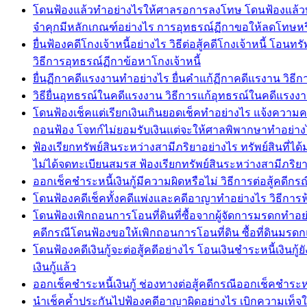
โดนฟ้องแล้วทำอย่างไรให้ศาลรอการลงโทษ โดนฟ้องแล้วทำ
จำคุกมีหลักเกณฑ์อย่างไร การอุทธรณ์ฏีกาขอให้ลดโทษห
ยื่นฟ้องคดีโกงเจ้าหนี้อย่างไร วิธีต่อสู้คดีโกงเจ้าหนี้ โ
วิธีการอุทธรณ์ฏีกาข้อหาโกงเจ้าหนี้
ยื่นฏีกาคดีแรงงานทำอย่างไร ยื่นคำแก้ฏีกาคดีแรงาน ว
วิธียื่นอุทธรณ์ในคดีแรงงาน วิธีการแก้อุทธรณ์ในคดีแร
โดนฟ้องเช็คแต่เรียกเงินเกินยอดเช็คทำอย่างไร แจ้งความคด
ถอนฟ้อง โจทก์ไม่ยอมรับเงินแต่จะให้ศาลพิพากษาทำอย่าง
ฟ้องเรียกทรัพย์สินระหว่างสามีภริยาอย่างไร ทรัพย์สินที่ไ
ไม่ได้จดทะเบียนสมรส ฟ้องเรียกทรัพย์สินระหว่างสามีภริ
ออกเช็คชำระหนี้เงินกู้มีความผิดหรือไม่ วิธีการต่อสู้คดีก
โดนฟ้องคดีเช็คทั้งคดีแพ่งและคดีอาญาทำอย่างไร วิธีการฟ
โดนฟ้องเพิกถอนการโอนที่ดินที่ซื้อจากผู้จัดการมรดกทำอย
คดีกรณีโดนฟ้องขอให้เพิกถอนการโอนที่ดิน ซื้อที่ดินมรดก
โดนฟ้องคดีเงินกู้จะต่อสู้คดีอย่างไร โอนเงินชำระหนี้เงินกู้
เงินกู้แล้ว
ออกเช็คชำระหนี้เงินกู้ ช่องทางต่อสู้คดีกรณีออกเช็คชำระหนี้เ
นำเช็คค้ำประกันไปฟ้องคดีอาญาผิดอย่างไร เบิกความเท็จในคด