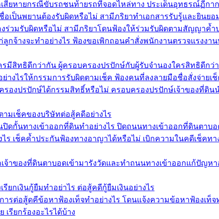
่าเสียหายกรณีขับรถชนท้ายรถที่จอดไหล่ทาง ประเด็นอุทธรณ์ฏีก
ชื่อเป็นพยานต้องรับผิดหรือไม่ สามีภริยาทำเอกสารรับรู้และยินย
งร่วมรับผิดหรือไม่ สามีภริยาโดนฟ้องให้ร่วมรับผิดตามสัญญาค้
นแก่ลูกจ้างจะทำอย่างไร ฟ้องขอเพิกถอนคำสั่งพนักงานตรวจแรงงาน
สิทธิดีกว่ากัน ผู้ครอบครองปรปักษ์กับผู้รับจำนองใครสิทธิดีกว่า
อย่างไรให้กรรมการรับผิดตามเช็ค ฟ้องคนที่ลงลายมือชื่อสั่งจ่ายเ
รองปรปักษ์ได้กรรมสิทธิ์หรือไม่ ครอบครองปรปักษ์เจ้าของที่ดินนำ
ตามเช็คของบริษัทต่อสู้คดีอย่างไร
ิดกั้นทางเข้าออกที่ดินทำอย่างไร ปิดถนนทางเข้าออกที่ดินตาบอด
งไร เช็คค้ำประกันฟ้องทางอาญาได้หรือไม่ เบิกความในคดีเช็คทางอาญ
กเจ้าของที่ดินตาบอดเข้ามารังวัดและทำถนนทางเข้าออกแก้ปัญหาอย
ียกเงินกู้ยืมทำอย่าไร ต่อสู้คดีกู้ยืมเงินอย่างไร
ีการต่อสู้ดคีข้อหาฟ้องเท็จทำอย่างไร โดนแจ้งความข้อหาฟ้องเท็จ
ย เรียกร้องอะไรได้บ้าง