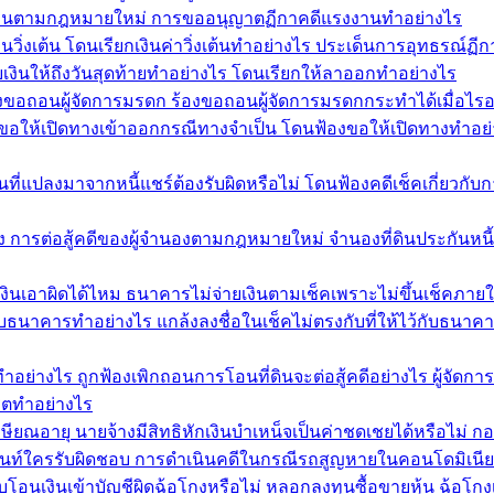
รงงานตามกฎหมายใหม่ การขออนุญาตฏีกาคดีแรงงานทำอย่างไร
นวิ่งเต้น โดนเรียกเงินค่าวิ่งเต้นทำอย่างไร ประเด็นการอุทธรณ์ฏีก
ยเงินให้ถึงวันสุดท้ายทำอย่างไร โดนเรียกให้ลาออกทำอย่างไร
งขอถอนผู้จัดการมรดก ร้องขอถอนผู้จัดการมรดกกระทำได้เมื่อไรอ
ฟ้องขอให้เปิดทางเข้าออกกรณีทางจำเป็น โดนฟ้องขอให้เปิดทางทำอย
ที่แปลงมาจากหนี้แชร์ต้องรับผิดหรือไม่ โดนฟ้องคดีเช็คเกี่ยวกับกา
อง การต่อสู้คดีของผู้จำนองตามกฎหมายใหม่ จำนองที่ดินประกันหนี
เงินเอาผิดได้ไหม ธนาคารไม่จ่ายเงินตามเช็คเพราะไม่ขึ้นเช็คภาย
้ไว้กับธนาคารทำอย่างไร แกล้งลงชื่อในเช็คไม่ตรงกับที่ให้ไว้กับธนา
นทำอย่างไร ถูกฟ้องเพิกถอนการโอนที่ดินจะต่อสู้คดีอย่างไร ผู้จ
ริตทำอย่างไร
ษียณอายุ นายจ้างมีสิทธิหักเงินบำเหน็จเป็นค่าชดเชยได้หรือไม่ ก
ท์ใครรับผิดชอบ การดำเนินคดีในกรณีรถสูญหายในคอนโดมิเนียม
โอนเงินเข้าบัญชีผิดฉ้อโกงหรือไม่ หลอกลงทุนซื้อขายหุ้น ฉ้อโกงเง