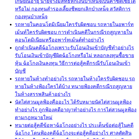
เกษียณอายุ นายจ้างมีสิทธิหักเงินบำเหน็จเป็นค่าชดเชยได้
หรือไม่ กองทุนสำรองเลี้ยงชีพยกเลิกบำเหน็จ สวัสดิการ
กองทุนบำเหน็จ
รถหายในคอนโดมิเนียมใครรับผิดชอบ รถหายในอพาร์ท
เม้นท์ใครรับผิดชอบ การดำเนินคดีในกรณีรถสูญหายใน
คอนโดมิเนียมหรืออพาร์ทเม้นต์ทำอย่างไร
ถูกดำเนินคดีฉ้อโกงเพราะรับโอนเงินเข้าบัญชีทำอย่างไร
รับโอนเงินเข้าบัญชีผิดฉ้อโกงหรือไม่ หลอกลงทุนซื้อขาย
หุ้น ฉ้อโกงเงินลงทุน วิธีการต่อสู้คดีกรณีรับโอนเงินเข้า
บัญชี
รถหายในห้างทำอย่างไร รถหายในห้างใครรับผิดชอบ รถ
หายในห้างฟ้องใครได้บ้าง ทนายฟ้องคดีกรณีรถสูญหาย
ในห้างสรรพสินค้าอย่างไร
นัดไต่สวนมูลฟ้องคืออะไร ได้รับหมายนัดไต่สวนมูลฟ้อง
ทำอย่างไร ถูกฟ้องคดีอาญาทำอย่างไร การไต่สวนมูลฟ้อง
ตามกฎหมายใหม่
ทนายต่อสู้คดีข้อหาฉ้อโกงอย่างไร ประเด็นข้อต่อสู้ในคดี
ฉ้อโกง โดนฟ้องคดีฉ้อโกงจะต่อสู้คดีอย่างไร ศาลตัดสิน