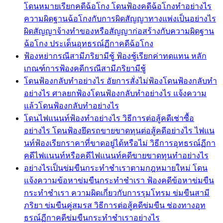
โดนหมายเรียกคดีฉ้อโกง โดนฟ้องคดีฉ้อโกงทำอย่างไร
ความผิดฐานฉ้อโกงกับการผิดสัญญาทางแพ่งเป็นอย่างไร
ผิดสัญญาจ้างทำของหรือสัญญาก่อสร้างกับความผิดฐาน
ฉ้อโกง ประเด็นอุทธรณ์ฏีกาคดีฉ้อโกง
ฟ้องหย่ากรณีสามีภริยามีชู้ ฟ้องชู้เรียกค่าทดแทน หลัก
เกณฑ์การฟ้องคดีกรณีสามีภริยามีชู้
โดนฟ้องกลับทำอย่างไร อัยการสั่งไม่ฟ้องโดนฟ้องกลับทำ
อย่างไร ศาลยกฟ้องโดนฟ้องกลับทำอย่างไร แจ้งความ
แล้วโดนฟ้องกลับทำอย่างไร
โดนไฟแนนท์ฟ้องทำอย่างไร วิธีการต่อสู้คดีเช่าซื้อ
อย่างไร โดนฟ้องยึดรถขายขาดทุนต่อสู้คดีอย่างไร ไฟแน
นท์ฟ้องเรียกราคาที่ขาดอยู่ได้หรือไม่ วิธีการอุทธรณ์ฏีกา
คดีไฟแนนท์หรือคดีไฟแนนท์คดีขายขาดทุนทำอย่างไร
อย่างไรเป็นข่มขืนกระทำชำเราตามกฎหมายใหม่ โดน
แจ้งความข้อหาข่มขืนกระทำชำเรา ฟ้องคดีข้อหาข่มขืน
กระทำชำเรา ความผิดเกี่ยวกับการรุมโทรม ข่มขืนสามี
ภริยา ข่มขืนคู่สมรส วิธีการต่อสู้คดีข่มขืน ช่องทางอุท
ธรณ์ฏีกาคดีข่มขืนกระทำชำเราอย่างไร