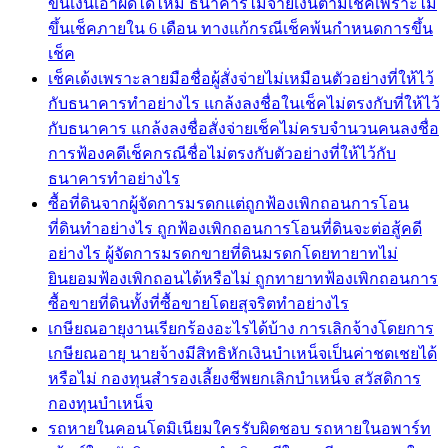
ขึ้นเงินเอาผิดได้ไหม ธนาคารไม่จ่ายเงินตามเช็คเพราะไม่
ขึ้นเช็คภายใน 6 เดือน ทางแก้กรณีเช็คพ้นกำหนดการขึ้น
เช็ค
เช็คเด้งเพราะลายมือชื่อผู้สั่งจ่ายไม่เหมือนตัวอย่างที่ให้ไว้
กับธนาคารทำอย่างไร แกล้งลงชื่อในเช็คไม่ตรงกับที่ให้ไว้
กับธนาคาร แกล้งลงชื่อสั่งจ่ายเช็คไม่ครบจำนวนคนลงชื่อ
การฟ้องคดีเช็คกรณีชื่อไม่ตรงกับตัวอย่างที่ให้ไว้กับ
ธนาคารทำอย่างไร
ซื้อที่ดินจากผู้จัดการมรดกแต่ถูกฟ้องเพิกถอนการโอน
ที่ดินทำอย่างไร ถูกฟ้องเพิกถอนการโอนที่ดินจะต่อสู้คดี
อย่างไร ผู้จัดการมรดกขายที่ดินมรดกโดยทายาทไม่
ยินยอมฟ้องเพิกถอนได้หรือไม่ ถูกทายาทฟ้องเพิกถอนการ
ซื้อขายที่ดินทั้งที่ซื้อขายโดยสุจริตทำอย่างไร
เกษียณอายุงานเรียกร้องอะไรได้บ้าง การเลิกจ้างโดยการ
เกษียณอายุ นายจ้างมีสิทธิหักเงินบำเหน็จเป็นค่าชดเชยได้
หรือไม่ กองทุนสำรองเลี้ยงชีพยกเลิกบำเหน็จ สวัสดิการ
กองทุนบำเหน็จ
รถหายในคอนโดมิเนียมใครรับผิดชอบ รถหายในอพาร์ท