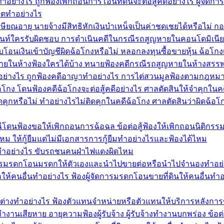
นทำอย่างไร ถูกฟ้องเพิกถอนการโอนที่ดินจะต่อสู้คดีอย่างไร ผู้จ
ริตทำอย่างไร
ษียณอายุ นายจ้างมีสิทธิหักเงินบำเหน็จเป็นค่าชดเชยได้หรือไม่ ก
ท์ใครรับผิดชอบ การดำเนินคดีในกรณีรถสูญหายในคอนโดมิเนียม
โอนเงินเข้าบัญชีผิดฉ้อโกงหรือไม่ หลอกลงทุนซื้อขายหุ้น ฉ้อโกงเง
ยในห้างฟ้องใครได้บ้าง ทนายฟ้องคดีกรณีรถสูญหายในห้างสรรพ
ทำอย่างไร ถูกฟ้องคดีอาญาทำอย่างไร การไต่สวนมูลฟ้องตามกฎหม
้อโกง โดนฟ้องคดีฉ้อโกงจะต่อสู้คดีอย่างไร ศาลตัดสินให้จำคุกในค
หรือไม่ ทำอย่างไรไม่ติดคุกในคดีฉ้อโกง ศาลตัดสินว่าผิดฉ้อโก
ีโดนฟ้องขอให้เพิกถอนการฉ้อฉล ข้อต่อสู้ฟ้องให้เพิกถอนนิติกรรม
ด้ไหม ให้กู้ยืมแต่ไม่มีเอกสารการกู้ยืมทำอย่างไรและฟ้องได้ไหม
ำอย่างไร ขับรถชนคนฝ่าไฟแดงผิดไหม
ัดการมรดกโอนมรดกให้ตัวเองและนำไปขายต่อหรือนำไปจำนองทำอย
ห้คนอื่นทำอย่างไร ฟ้องผู้จัดการมรดกโอนขายที่ดินให้คนอื่นทำอ
้าต่างทำอย่างไร ฟ้องตัวแทนจำหน่ายหรือตัวแทนให้บริการหลังการ
ำงานเสียหาย อายุความฟ้องผู้รับจ้าง ผู้รับจ้างทำงานบกพร่อง ข้อต่