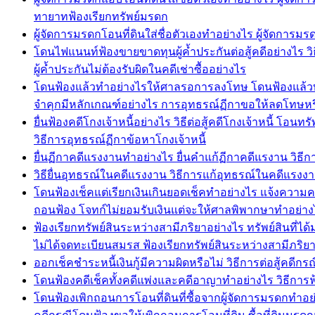
ทายาทฟ้องเรียกทรัพย์มรดก
ผู้จัดการมรดกโอนที่ดินใส่ชื่อตัวเองทำอย่างไร ผู้จัดกา
โดนไฟแนนท์ฟ้องขายขาดทุนผู้ค้ำประกันต่อสู้คดีอย่างไร วิธี
ผู้ค้ำประกันไม่ต้องรับผิดในคดีเช่าซื้ออย่างไร
โดนฟ้องแล้วทำอย่างไรให้ศาลรอการลงโทษ โดนฟ้องแล้วทำ
จำคุกมีหลักเกณฑ์อย่างไร การอุทธรณ์ฏีกาขอให้ลดโทษห
ยื่นฟ้องคดีโกงเจ้าหนี้อย่างไร วิธีต่อสู้คดีโกงเจ้าหนี้ โ
วิธีการอุทธรณ์ฏีกาข้อหาโกงเจ้าหนี้
ยื่นฏีกาคดีแรงงานทำอย่างไร ยื่นคำแก้ฏีกาคดีแรงาน ว
วิธียื่นอุทธรณ์ในคดีแรงงาน วิธีการแก้อุทธรณ์ในคดีแร
โดนฟ้องเช็คแต่เรียกเงินเกินยอดเช็คทำอย่างไร แจ้งความคด
ถอนฟ้อง โจทก์ไม่ยอมรับเงินแต่จะให้ศาลพิพากษาทำอย่าง
ฟ้องเรียกทรัพย์สินระหว่างสามีภริยาอย่างไร ทรัพย์สินที่ไ
ไม่ได้จดทะเบียนสมรส ฟ้องเรียกทรัพย์สินระหว่างสามีภริ
ออกเช็คชำระหนี้เงินกู้มีความผิดหรือไม่ วิธีการต่อสู้คดีก
โดนฟ้องคดีเช็คทั้งคดีแพ่งและคดีอาญาทำอย่างไร วิธีการฟ
โดนฟ้องเพิกถอนการโอนที่ดินที่ซื้อจากผู้จัดการมรดกทำอย