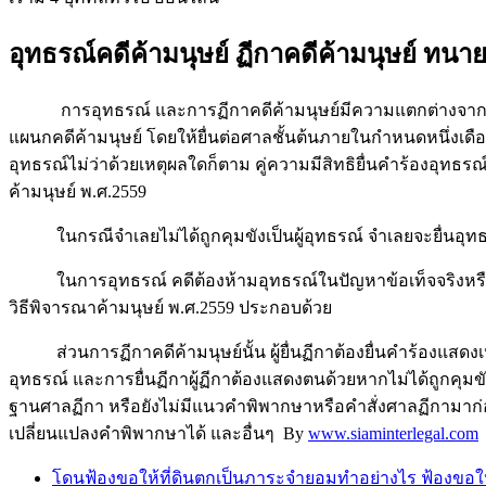
อุทธรณ์คดีค้ามนุษย์ ฏีกาคดีค้ามนุษย์ ทนา
การอุทธรณ์ และการฏีกาคดีค้ามนุษย์มีความแตกต่างจากการอ
แผนกคดีค้ามนุษย์ โดยให้ยื่นต่อศาลชั้นต้นภายในกำหนดหนึ่งเดือน
อุทธรณ์ไม่ว่าด้วยเหตุผลใดก็ตาม คู่ความมีสิทธิยื่นคำร้องอุทธร
ค้ามนุษย์ พ.ศ.2559
ในกรณีจำเลยไม่ได้ถูกคุมขังเป็นผู้อุทธรณ์ จำเลยจะยื่นอุท
ในการอุทธรณ์ คดีต้องห้ามอุทธรณ์ในปัญหาข้อเท็จจริงหรื
วิธีพิจารณาค้ามนุษย์ พ.ศ.2559 ประกอบด้วย
ส่วนการฏีกาคดีค้ามนุษย์นั้น ผู้ยื่นฏีกาต้องยื่นคำร้องแสดง
อุทธรณ์ และการยื่นฏีกาผู้ฏีกาต้องแสดงตนด้วยหากไม่ได้ถูกคุมข
ฐานศาลฏีกา หรือยังไม่มีแนวคำพิพากษาหรือคำสั่งศาลฏีกามาก
เปลี่ยนแปลงคำพิพากษาได้ และอื่นๆ By
www.siaminterlegal.com
โดนฟ้องขอให้ที่ดินตกเป็นภาระจำยอมทำอย่างไร ฟ้องขอให