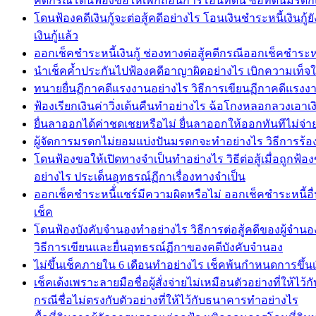
คดีกรณีโดนฟ้องขอให้เพิกถอนการโอนที่ดิน ซื้อที่ดินมรดก
โดนฟ้องคดีเงินกู้จะต่อสู้คดีอย่างไร โอนเงินชำระหนี้เงินกู้
เงินกู้แล้ว
ออกเช็คชำระหนี้เงินกู้ ช่องทางต่อสู้คดีกรณีออกเช็คชำระหนี้เ
นำเช็คค้ำประกันไปฟ้องคดีอาญาผิดอย่างไร เบิกความเท็จในคด
ทนายยื่นฏีกาคดีแรงงานอย่างไร วิธีการเขียนฏีกาคดีแ
ฟ้องเรียกเงินค่าวิ่งเต้นคืนทำอย่างไร ฉ้อโกงหลอกลวงเอาเงิ
ยื่นลาออกได้ค่าชดเชยหรือไม่ ยื่นลาออกให้ออกทันทีไม่จ่า
ผู้จัดการมรดกไม่ยอมแบ่งปันมรดกจะทำอย่างไร วิธีการร้อ
โดนฟ้องขอให้เปิดทางจำเป็นทำอย่างไร วิธีต่อสู้เมื่อถูก
อย่างไร ประเด็นอุทธรณ์ฏีกาเรื่องทางจำเป็น
ออกเช็คชำระหนี้่แชร์มีความผิดหรือไม่ ออกเช็คชำระหนี้อื่น
เช็ค
โดนฟ้องบังคับจำนองทำอย่างไร วิธีการต่อสู้คดีของผู้จำน
วิธีการเขียนและยื่นอุทธรณ์ฏีกาของคดีบังคับจำนอง
ไม่ขึ้นเช็คภายใน 6 เดือนทำอย่างไร เช็คพ้นกำหนดการขึ้น
เช็คเด้งเพราะลายมือชื่อผู้สั่งจ่ายไม่เหมือนตัวอย่างที่ให
กรณีชื่อไม่ตรงกับตัวอย่างที่ให้ไว้กับธนาคารทำอย่างไร