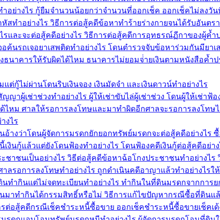
ทำอย่างไร กู้ยืมจำนวนน้อยกว่าจำนวนที่ออกเช็ค ออกเช็คไม่ลงวันที่
ัสทำอย่างไร วิธีการต่อสู้คดีข้อหาทำร้ายร่างกายจนได้รับอันตร
และจะต่อสู้คดีอย่างไร วิธีการต่อสู้คดีการอุทธรณ์ฏีกาของผู้ค
ไร เจอค้นรถเจอยาเสพติดทำอย่างไร โดนตำรวจจับข้อหาร่วมกันมียา
งธนาคารให้รับผิดได้ไหม ธนาคารไม่ยอมจ่่ายเงินตามหนังสือค้ำป
แต่กู้ไม่ผ่านโดนริบเงินจอง เงินมัดจำ และเงินดาวน์ทำอย่างไร
ัญญาผู้เช่าช่วงทำอย่างไร ผู้ให้เช่าขับไล่ผู้เช่าช่วง โดนผู้ให้เช่า
้ไหม ศาลให้รอการลงโทษและมาทำผิดอีกศาลจะรอการลงโทษได้ไห
่างไร
นอ้างว่าโดนผู้จัดการมรดกยักยอกทรัพย์มรดกจะต่อสู้คดีอย่างไร ซื้
เงินกู้แล้วแต่ยังโดนฟ้องทำอย่างไร โดนฟ้องคดีเงินกู้ต่อสู้คดีอย่า
าชนเป็นอย่างไร วิธีต่อสู้คดีข้อหาฉ้อโกงประชาชนทำอย่างไร 
้ศาลรอการลงโทษทำอย่างไร ถูกดำเนินคดีอาญาแล้วทำอย่างไร
ที่ดินทำกินแต่ไม่จดทะเบียนทำอย่างไร ทำกินในที่ดินมรดกจากการย
่ดินมาทำกินได้กรรมสิทธิ์หรือไม่ วิธีการแก้ไขปัญหากรณีซื้อที่ดิน
ต่อสู้คดีกรณีเช็คชำระหนี้ซื้อขาย ออกเช็คชำระหนี้ซื้อขายเช็คเด้
ดการมรดกแอบโอนทรัพย์มรดกหนีทำอย่างไร ผู้จัดการมรดกโอนที่ดิน