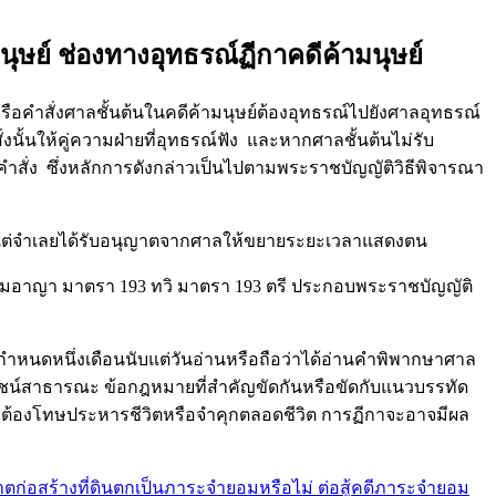
ุษย์ ช่องทางอุทธรณ์ฏีกาคดีค้ามนุษย์
สั่งศาลชั้นต้นในคดีค้ามนุษย์ต้องอุทธรณ์ไปยังศาลอุทธรณ์
นั้นให้คู่ความฝ่ายที่อุทธรณ์ฟัง และหากศาลชั้นต้นไม่รับ
ังคำสั่ง ซึ่งหลักการดังกล่าวเป็นไปตามพระราชบัญญัติวิธีพิจารณา
้นแต่จำเลยได้รับอนุญาตจากศาลให้ขยายระยะเวลาแสดงตน
อาญา มาตรา 193 ทวิ มาตรา 193 ตรี ประกอบพระราชบัญญัติ
กำหนดหนึ่งเดือนนับแต่วันอ่านหรือถือว่าได้อ่านคำพิพากษาศาล
ระโยชน์สาธารณะ ข้อกฎหมายที่สำคัญขัดกันหรือขัดกับแนวบรรทัด
ต้องโทษประหารชีวิตหรือจำคุกตลอดชีวิต การฏีกาจะอาจมีผล
ก่อสร้างที่ดินตกเป็นภาระจำยอมหรือไม่ ต่อสู้คดีภาระจำยอม