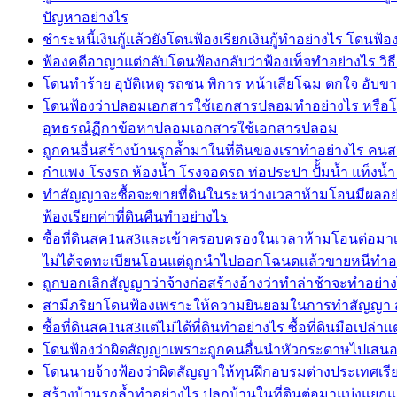
ปัญหาอย่างไร
ชำระหนี้เงินกู้แล้วยังโดนฟ้องเรียกเงินกู้ทำอย่างไร โดนฟ้องเร
ฟ้องคดีอาญาแต่กลับโดนฟ้องกลับว่าฟ้องเท็จทำอย่างไร วิธ
โดนทำร้าย อุบัติเหตุ รถชน พิการ หน้าเสียโฉม ตกใจ อับขา
โดนฟ้องว่าปลอมเอกสารใช้เอกสารปลอมทำอย่างไร หรือโ
อุทธรณ์ฏีกาข้อหาปลอมเอกสารใช้เอกสารปลอม
ถูกคนอื่นสร้างบ้านรุกล้ำมาในที่ดินของเราทำอย่างไร คนสร
กำแพง โรงรถ ห้องน้ำ โรงจอดรถ ท่อประปา ปัั้มน้ำ แท็งน้ำ ถ
ทำสัญญาจะซื้อจะขายที่ดินในระหว่างเวลาห้ามโอนมีผลอย
ฟ้องเรียกค่าที่ดินคืนทำอย่างไร
ซื้อที่ดินสค1นส3และเข้าครอบครองในเวลาห้ามโอนต่อมาเจ
ไม่ได้จดทะเบียนโอนแต่ถูกนำไปออกโฉนดแล้วขายหนีทำอ
ถูกบอกเลิกสัญญาว่าจ้างก่อสร้างอ้างว่าทำล่าช้าจะทำอย่า
สามีภริยาโดนฟ้องเพราะให้ความยินยอมในการทำสัญญา สา
ซื้อที่ดินสค1นส3แต่ไม่ได้ที่ดินทำอย่างไร ซื้อที่ดินมือเป
โดนฟ้องว่าผิดสัญญาเพราะถูกคนอื่นนำหัวกระดาษไปเสนอราค
โดนนายจ้างฟ้องว่าผิดสัญญาให้ทุนฝึกอบรมต่างประเทศเรียก
สร้างบ้านรุกล้ำทำอย่างไร ปลูกบ้านในที่ดินต่อมาแบ่งแยก