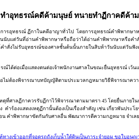
ยทำอุทธรณ์คดีค้ามนุษย์ ทนายทำฏีกาคดีค้ามน
ุทธรณ์ ฏีกาในคดีอาญาทั่วไป โดยการอุทธรณ์คำพิพากษาหรือคำ
นับแต่วันที่อ่านคำพิพากษาหรือถือว่าได้อ่านคำพิพากษาหรือคำสั่ง
ณ์คำสั่งไม่รับอุทธรณ์ของศาลชั้นต้นนั้นภายในสิบห้าวันนับแต่วันฟ
ธรณ์ได้ต่อเมื่อแสดงตนต่อเจ้าพนักงานศาลในขณะยื่นอุทธรณ์ เว
อไม่ต้องพิจารณาบทบัญญัติตามประมวลกฎหมายวิธีพิจารณาความ
เหตุที่ศาลฏีกาควรรับฏีกาไว้พิจารณาตามมาตรา 45 โดยยื่นภายใน
ัง คำร้องแสดงเหตุฏีกานั้นต้องเป็นเรื่องสำคัญ เช่น เกี่ยวพันป
่อน คำพิพากษาขัดกันกับศาลอื่น พัฒนาการตีความกฎหมาย จำเลย
้ทางเข้าออกที่จอดรถถังเก็บน้ำใต้ดินเป็นภาระจำยอม ขอใบอนุญาต