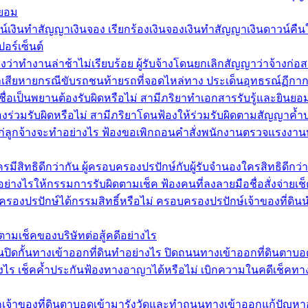
ำยอม
งินทำสัญญาเงินจอง เรียกร้องเงินจองเงินทำสัญญาเงินดาวน์คืนให้
อร์เซ็นต์
องว่าทำงานล่าช้าไม่เรียบร้อย ผู้รับจ้างโดนยกเลิกสัญญาว่าจ้างก่อ
่าเสียหายกรณีขับรถชนท้ายรถที่จอดไหล่ทาง ประเด็นอุทธรณ์ฏีก
ชื่อเป็นพยานต้องรับผิดหรือไม่ สามีภริยาทำเอกสารรับรู้และยินย
งร่วมรับผิดหรือไม่ สามีภริยาโดนฟ้องให้ร่วมรับผิดตามสัญญาค้
นแก่ลูกจ้างจะทำอย่างไร ฟ้องขอเพิกถอนคำสั่งพนักงานตรวจแรงงาน
สิทธิดีกว่ากัน ผู้ครอบครองปรปักษ์กับผู้รับจำนองใครสิทธิดีกว่า
อย่างไรให้กรรมการรับผิดตามเช็ค ฟ้องคนที่ลงลายมือชื่อสั่งจ่ายเ
รองปรปักษ์ได้กรรมสิทธิ์หรือไม่ ครอบครองปรปักษ์เจ้าของที่ดินนำ
ตามเช็คของบริษัทต่อสู้คดีอย่างไร
ิดกั้นทางเข้าออกที่ดินทำอย่างไร ปิดถนนทางเข้าออกที่ดินตาบอด
งไร เช็คค้ำประกันฟ้องทางอาญาได้หรือไม่ เบิกความในคดีเช็คทางอาญ
กเจ้าของที่ดินตาบอดเข้ามารังวัดและทำถนนทางเข้าออกแก้ปัญหาอย