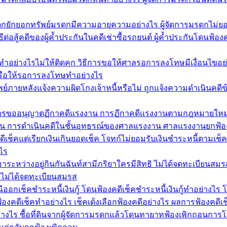
รมรดกยักยอกทรัพย์มรดกมีความอายุความอย่างไร ผู้จัดการมรดกไม่ย
ต่อสู้คดีของผู้ค้ำประกันในคดีเช่าซื้อรถยนต์ ผู้ค้ำประกันโดนฟ้อง
อย่างไรไม่ให้ติดคุก วิธีการขอให้ศาลรอการลงโทษมีเงื่อนไขอ
รือให้รอการลงโทษทำอย่างไร
อนทรัพย์ภายหลังแจ้งความผิดโกงเจ้าหนี้หรือไม่ ถูกแจ้งความดำเนินคด
ิธีการขออนุญาตฏีกาคดีแรงงาน การฏีกาคดีแรงงานตามกฎหมายใหม
งงาน การดำเนินคดีในชั้นอุทธรณ์ของศาลแรงงาน ศาลแรงงานยกฟ้อ
ีเช็คแต่เรียกเงินเกินยอดเช็ค โจทก์ไม่ยอมรับเงินชำระหนี้ตามเช็
ไร
ด้มาระหว่างอยู่กินกันฉันท์สามีภริยาใครมีสิทธิ ไม่ได้จดทะเบียนสม
ยาไม่ได้จดทะเบียนสมรส
รณีออกเช็คชำระหนี้เงินกู้ โดนฟ้องคดีเช็คชำระหนี้เงินกู้ทำอย่างไร
้องคดีเช็คทำอย่างไร เช็คเด้งเลือกฟ้องคดีอย่างไร ผลการฟ้องคดี
่างไร ซื้อที่ดินจากผู้จัดการมรดกแล้วโดนทายาทฟ้องเพิกถอนการโ