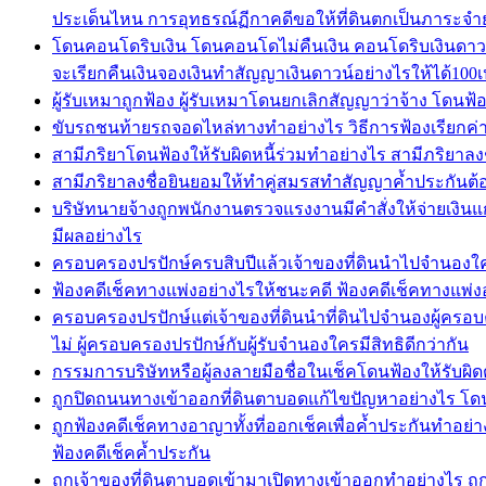
ประเด็นไหน การอุทธรณ์ฏีกาคดีขอให้ที่ดินตกเป็นภาระจ
โดนคอนโดริบเงิน โดนคอนโดไม่คืนเงิน คอนโดริบเงินดาวน์เ
จะเรียกคืนเงินจองเงินทำสัญญาเงินดาวน์อย่างไรให้ได้100เป
ผู้รับเหมาถูกฟ้อง ผู้รับเหมาโดนยกเลิกสัญญาว่าจ้าง โดนฟ้
ขับรถชนท้ายรถจอดไหล่ทางทำอย่างไร วิธีการฟ้องเรียกค
สามีภริยาโดนฟ้องให้รับผิดหนี้ร่วมทำอย่างไร สามีภริยาลง
สามีภริยาลงชื่อยินยอมให้ทำคู่สมรสทำสัญญาค้ำประกันต้อ
บริษัทนายจ้างถูกพนักงานตรวจแรงงานมีคำสั่งให้จ่ายเงิ
มีผลอย่างไร
ครอบครองปรปักษ์ครบสิบปีแล้วเจ้าของที่ดินนำไปจำนองใครมี
ฟ้องคดีเช็คทางแพ่งอย่างไรให้ชนะคดี ฟ้องคดีเช็คทางแพ่ง
ครอบครองปรปักษ์แต่เจ้าของที่ดินนำที่ดินไปจำนองผู้ครอบค
ไม่ ผู้ครอบครองปรปักษ์กับผู้รับจำนองใครมีสิทธิดีกว่ากัน
กรรมการบริษัทหรือผู้ลงลายมือชื่อในเช็คโดนฟ้องให้รับผิด
ถูกปิดถนนทางเข้าออกที่ดินตาบอดแก้ไขปัญหาอย่างไร โดนป
ถูกฟ้องคดีเช็คทางอาญาทั้งที่ออกเช็คเพื่อค้ำประกันทำอย่า
ฟ้องคดีเช็คค้ำประกัน
ถูกเจ้าของที่ดินตาบอดเข้ามาเปิดทางเข้าออกทำอย่างไร ถู