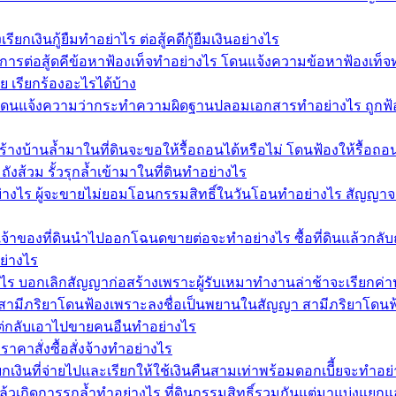
ียกเงินกู้ยืมทำอย่าไร ต่อสู้คดีกู้ยืมเงินอย่างไร
ีการต่อสู้ดคีข้อหาฟ้องเท็จทำอย่างไร โดนแจ้งความข้อหาฟ้องเท็จ
ย เรียกร้องอะไรได้บ้าง
ดนแจ้งความว่ากระทำความผิดฐานปลอมเอกสารทำอย่างไร ถูกฟ้อง
้างบ้านล้ำมาในที่ดินจะขอให้รื้อถอนได้หรือไม่ โดนฟ้องให้รื้อถ
ังส้วม รั้วรุกล้ำเข้ามาในที่ดินทำอย่างไร
่างไร ผู้จะขายไม่ยอมโอนกรรมสิทธิ์ในวันโอนทำอย่างไร สัญญาจ
้าของที่ดินนำไปออกโฉนดขายต่อจะทำอย่างไร ซื้อที่ดินแล้วกลั
ย่างไร
งไร บอกเลิกสัญญาก่อสร้างเพราะผู้รับเหมาทำงานล่าช้าจะเรียกค่า
มีภริยาโดนฟ้องเพราะลงชื่อเป็นพยานในสัญญา สามีภริยาโดนฟ้อ
ล่าแต่กลับเอาไปขายคนอืนทำอย่างไร
าสั่งซื้อสั่งจ้างทำอย่างไร
เงินที่จ่ายไปและเรียกให้ใช้เงินคืนสามเท่าพร้อมดอกเบีี้ยจะทำ
แล้วเกิดการรุกล้ำทำอย่างไร ที่ดินกรรมสิทธิ์รวมกันแต่มาแบ่งแยก