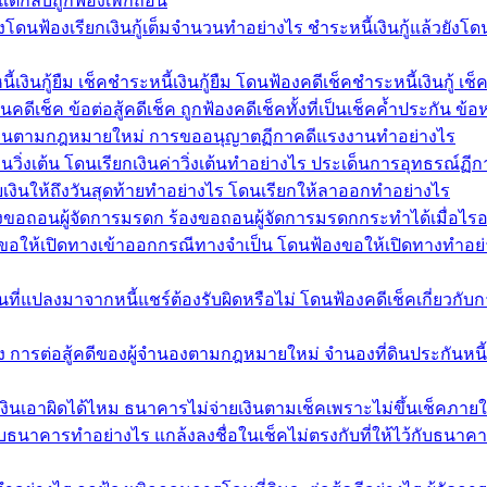
แต่กลับถูกฟ้องเพิกถอน
ยังโดนฟ้องเรียกเงินกู้เต็มจำนวนทำอย่างไร ชำระหนี้เงินกู้แล้วยังโด
งินกู้ยืม เช็คชำระหนี้เงินกู้ยืม โดนฟ้องคดีเช็คชำระหนี้เงินกู้ เช็ค
ีเช็ค ข้อต่อสู้คดีเช็ค ถูกฟ้องคดีเช็คทั้งที่เป็นเช็คค้ำประกัน ข
รงงานตามกฎหมายใหม่ การขออนุญาตฏีกาคดีแรงงานทำอย่างไร
นวิ่งเต้น โดนเรียกเงินค่าวิ่งเต้นทำอย่างไร ประเด็นการอุทธรณ์ฏีก
ยเงินให้ถึงวันสุดท้ายทำอย่างไร โดนเรียกให้ลาออกทำอย่างไร
งขอถอนผู้จัดการมรดก ร้องขอถอนผู้จัดการมรดกกระทำได้เมื่อไรอ
ฟ้องขอให้เปิดทางเข้าออกกรณีทางจำเป็น โดนฟ้องขอให้เปิดทางทำอย
ที่แปลงมาจากหนี้แชร์ต้องรับผิดหรือไม่ โดนฟ้องคดีเช็คเกี่ยวกับกา
อง การต่อสู้คดีของผู้จำนองตามกฎหมายใหม่ จำนองที่ดินประกันหนี
เงินเอาผิดได้ไหม ธนาคารไม่จ่ายเงินตามเช็คเพราะไม่ขึ้นเช็คภาย
้ไว้กับธนาคารทำอย่างไร แกล้งลงชื่อในเช็คไม่ตรงกับที่ให้ไว้กับธนา