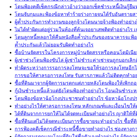
โดนฟ้องคดีเช็คกรณีกล่าวอ้างว่าออกเช็คชำระหนี้เงินกู้ยืม
โดนจับกุมและฟ้องข้อหาทำร้ายร่างกายจนได้รับอันตรายสาห
ผู้ค้ำประกันการทำงานของลูกจ้างโดนนายจ้างฟ้องทำอย่างไร
ไม่ได้ทำผิดแต่อยู่ร่วมในห้องที่ค้นเจอยาเสพติดทำอย่าง
โดนลูกหนี้หลอกให้คืนหนังสือค้ำประกันของธนาคารจะฟ้อ
ค้ำประกันแล้วไม่ยอมรับผิดทำอย่างไร
ซื้อบ้านจัดสรรในโครงการหมู่บ้านจัดสรรหรือคอนโดมิเนียม
ผู้เช่าช่วงโดนฟ้องขับไล่ ผู้เช่าไม่ชำระค่าเช่าจนถูกบอกเลิกส
ทำผิดระหว่างการรอการลงโทษจะขอให้รอการลงโทษอีกได
การขอให้ศาลรอการลงโทษ รับสารภาพแล้วไม่ติดคุกทำอย
ซื้อที่ดินมาจากผู้จัดการมรดกแต่ภายหลังโดนฟ้องให้เพิกถอ
กู้เงินชำระหนี้แล้วแต่ยังโดนฟ้องทำอย่างไร โอนเงินชำระหนี้
โดนฟ้องข้อหาฉ้อโกงประชาชนทำอย่างไร ข้อหาฉ้อโกงประช
ทำอย่างไรให้ศาลรอการลงโทษ หลักเกณฑ์และเงื่อนไขให
ได้ที่ดินจากการยกให้ไม่ได้จดทะเบียนทำอย่างไร ญาติให้
ซื้อที่ดินแต่ไม่ได้จดทะเบียนการซื้อขายจะทำอย่างไร ซื้อที
การฟ้องคดีเช็คกรณีชำระหนี้่ซื้อขายทำอย่างไร ช่องทางการ
ผู้จัดการมรดกแอบโอนที่ดินใส่ชื่อตัวเองทำอย่างไร ผู้จั