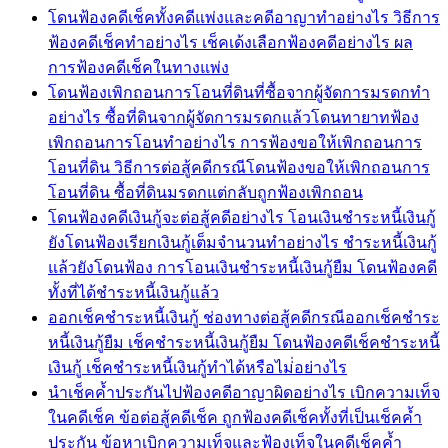
โดนฟ้องคดีเช็คทั้งคดีแพ่งและคดีอาญาทำอย่างไร วิธีการ
ฟ้องคดีเช็คทำอย่างไร เช็คเด้งเลือกฟ้องคดีอย่างไร ผล
การฟ้องคดีเช็คในทางแพ่ง
โดนฟ้องเพิกถอนการโอนที่ดินที่ซื้อจากผู้จัดการมรดกทำ
อย่างไร ซื้อที่ดินจากผู้จัดการมรดกแล้วโดนทายาทฟ้อง
เพิกถอนการโอนทำอย่างไร การฟ้องขอให้เพิกถอนการ
โอนที่ดิน วิธีการต่อสู้คดีกรณีโดนฟ้องขอให้เพิกถอนการ
โอนที่ดิน ซื้อที่ดินมรดกแต่กลับถูกฟ้องเพิกถอน
โดนฟ้องคดีเงินกู้จะต่อสู้คดีอย่างไร โอนเงินชำระหนี้เงินกู้
ยังโดนฟ้องเรียกเงินกู้เต็มจำนวนทำอย่างไร ชำระหนี้เงินกู้
แล้วยังโดนฟ้อง การโอนเงินชำระหนี้เงินกู้ยืม โดนฟ้องคดี
ทั้งที่ได้ชำระหนี้เงินกู้แล้ว
ออกเช็คชำระหนี้เงินกู้ ช่องทางต่อสู้คดีกรณีออกเช็คชำระ
หนี้เงินกู้ยืม เช็คชำระหนี้เงินกู้ยืม โดนฟ้องคดีเช็คชำระหนี้
เงินกู้ เช็คชำระหนี้เงินกู้ทำได้หรือไม่่อย่างไร
นำเช็คค้ำประกันไปฟ้องคดีอาญาผิดอย่างไร เบิกความเท็จ
ในคดีเช็ค ข้อต่อสู้คดีเช็ค ถูกฟ้องคดีเช็คทั้งที่เป็นเช็คค้ำ
ประกัน ข้อหาเบิกความเท็จและฟ้องเท็จในคดีเช็คค้ำ