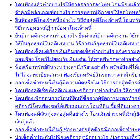
โดนฟ้องแล้วทำอย่างไรให้ศาลรอการลงโทษ โดนฟ้องแล้วทำ
จำคุกมีหลักเกณฑ์อย่างไร การอุทธรณ์ฏีกาขอให้ลดโทษห
ยื่นฟ้องคดีโกงเจ้าหนี้อย่างไร วิธีต่อสู้คดีโกงเจ้าหนี้ โ
วิธีการอุทธรณ์ฏีกาข้อหาโกงเจ้าหนี้
ยื่นฏีกาคดีแรงงานทำอย่างไร ยื่นคำแก้ฏีกาคดีแรงาน ว
วิธียื่นอุทธรณ์ในคดีแรงงาน วิธีการแก้อุทธรณ์ในคดีแร
โดนฟ้องเช็คแต่เรียกเงินเกินยอดเช็คทำอย่างไร แจ้งความคด
ถอนฟ้อง โจทก์ไม่ยอมรับเงินแต่จะให้ศาลพิพากษาทำอย่าง
ฟ้องเรียกทรัพย์สินระหว่างสามีภริยาอย่างไร ทรัพย์สินที่ไ
ไม่ได้จดทะเบียนสมรส ฟ้องเรียกทรัพย์สินระหว่างสามีภริ
ออกเช็คชำระหนี้เงินกู้มีความผิดหรือไม่ วิธีการต่อสู้คดีก
โดนฟ้องคดีเช็คทั้งคดีแพ่งและคดีอาญาทำอย่างไร วิธีการฟ
โดนฟ้องเพิกถอนการโอนที่ดินที่ซื้อจากผู้จัดการมรดกทำอย
คดีกรณีโดนฟ้องขอให้เพิกถอนการโอนที่ดิน ซื้อที่ดินมรดก
โดนฟ้องคดีเงินกู้จะต่อสู้คดีอย่างไร โอนเงินชำระหนี้เงินกู้
เงินกู้แล้ว
ออกเช็คชำระหนี้เงินกู้ ช่องทางต่อสู้คดีกรณีออกเช็คชำระหนี้เ
นำเช็คค้ำประกันไปฟ้องคดีอาญาผิดอย่างไร เบิกความเท็จในคด