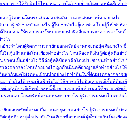
งธนาคารให้รับผิดได้ไหม ธนาคารไม่ยอมจ่่ายเงินตามหนังสือค้ำป
แต่กู้ไม่ผ่านโดนริบเงินจอง เงินมัดจำ และเงินดาวน์ทำอย่างไร
ัญญาผู้เช่าช่วงทำอย่างไร ผู้ให้เช่าขับไล่ผู้เช่าช่วง โดนผู้ให้เช่า
้ไหม ศาลให้รอการลงโทษและมาทำผิดอีกศาลจะรอการลงโทษได้ไห
่างไร
นอ้างว่าโดนผู้จัดการมรดกยักยอกทรัพย์มรดกจะต่อสู้คดีอย่างไร ซื้
เงินกู้แล้วแต่ยังโดนฟ้องทำอย่างไร โดนฟ้องคดีเงินกู้ต่อสู้คดีอย่า
าชนเป็นอย่างไร วิธีต่อสู้คดีข้อหาฉ้อโกงประชาชนทำอย่างไร 
้ศาลรอการลงโทษทำอย่างไร ถูกดำเนินคดีอาญาแล้วทำอย่างไร
ที่ดินทำกินแต่ไม่จดทะเบียนทำอย่างไร ทำกินในที่ดินมรดกจากการย
่ดินมาทำกินได้กรรมสิทธิ์หรือไม่ วิธีการแก้ไขปัญหากรณีซื้อที่ดิน
ต่อสู้คดีกรณีเช็คชำระหนี้ซื้อขาย ออกเช็คชำระหนี้ซื้อขายเช็คเด้
ดการมรดกแอบโอนทรัพย์มรดกหนีทำอย่างไร ผู้จัดการมรดกโอนที่ดิน
รมรดกยักยอกทรัพย์มรดกมีความอายุความอย่างไร ผู้จัดการมรดกไม่ย
ต่อสู้คดีของผู้ค้ำประกันในคดีเช่าซื้อรถยนต์ ผู้ค้ำประกันโดนฟ้อง