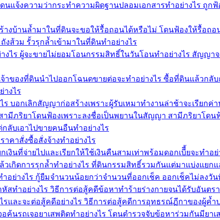
ดนแจ้งความว่ากระทำความผิดฐานปลอมเอกสารทำอย่างไร ถูกฟ้อง
้างบ้านล้ำมาในที่ดินจะขอให้รื้อถอนได้หรือไม่ โดนฟ้องให้รื้อถ
ังส้วม รั้วรุกล้ำเข้ามาในที่ดินทำอย่างไร
่างไร ผู้จะขายไม่ยอมโอนกรรมสิทธิ์ในวันโอนทำอย่างไร สัญญาจ
้าของที่ดินนำไปออกโฉนดขายต่อจะทำอย่างไร ซื้อที่ดินแล้วกลั
ย่างไร
งไร บอกเลิกสัญญาก่อสร้างเพราะผู้รับเหมาทำงานล่าช้าจะเรียกค่า
มีภริยาโดนฟ้องเพราะลงชื่อเป็นพยานในสัญญา สามีภริยาโดนฟ้อ
ล่าแต่กลับเอาไปขายคนอืนทำอย่างไร
าสั่งซื้อสั่งจ้างทำอย่างไร
เงินที่จ่ายไปและเรียกให้ใช้เงินคืนสามเท่าพร้อมดอกเบีี้ยจะทำ
แล้วเกิดการรุกล้ำทำอย่างไร ที่ดินกรรมสิทธิ์รวมกันแต่มาแบ่งแยก
ทำอย่างไร กู้ยืมจำนวนน้อยกว่าจำนวนที่ออกเช็ค ออกเช็คไม่ลงวันที่
ัสทำอย่างไร วิธีการต่อสู้คดีข้อหาทำร้ายร่างกายจนได้รับอันตร
และจะต่อสู้คดีอย่างไร วิธีการต่อสู้คดีการอุทธรณ์ฏีกาของผู้ค
ไร เจอค้นรถเจอยาเสพติดทำอย่างไร โดนตำรวจจับข้อหาร่วมกันมียา