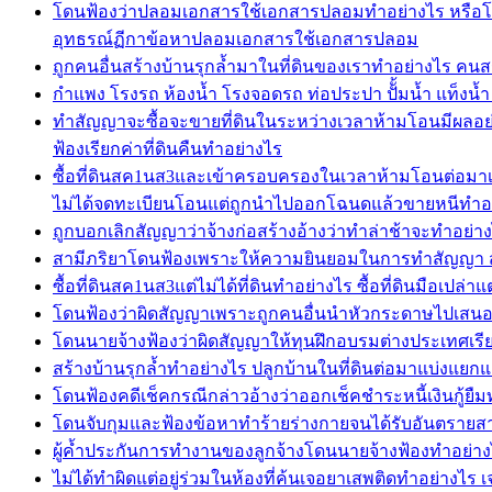
โดนฟ้องว่าปลอมเอกสารใช้เอกสารปลอมทำอย่างไร หรือโ
อุทธรณ์ฏีกาข้อหาปลอมเอกสารใช้เอกสารปลอม
ถูกคนอื่นสร้างบ้านรุกล้ำมาในที่ดินของเราทำอย่างไร คนสร
กำแพง โรงรถ ห้องน้ำ โรงจอดรถ ท่อประปา ปัั้มน้ำ แท็งน้ำ ถ
ทำสัญญาจะซื้อจะขายที่ดินในระหว่างเวลาห้ามโอนมีผลอย
ฟ้องเรียกค่าที่ดินคืนทำอย่างไร
ซื้อที่ดินสค1นส3และเข้าครอบครองในเวลาห้ามโอนต่อมาเจ
ไม่ได้จดทะเบียนโอนแต่ถูกนำไปออกโฉนดแล้วขายหนีทำอ
ถูกบอกเลิกสัญญาว่าจ้างก่อสร้างอ้างว่าทำล่าช้าจะทำอย่า
สามีภริยาโดนฟ้องเพราะให้ความยินยอมในการทำสัญญา สา
ซื้อที่ดินสค1นส3แต่ไม่ได้ที่ดินทำอย่างไร ซื้อที่ดินมือเป
โดนฟ้องว่าผิดสัญญาเพราะถูกคนอื่นนำหัวกระดาษไปเสนอราค
โดนนายจ้างฟ้องว่าผิดสัญญาให้ทุนฝึกอบรมต่างประเทศเรียก
สร้างบ้านรุกล้ำทำอย่างไร ปลูกบ้านในที่ดินต่อมาแบ่งแยก
โดนฟ้องคดีเช็คกรณีกล่าวอ้างว่าออกเช็คชำระหนี้เงินกู้ยืม
โดนจับกุมและฟ้องข้อหาทำร้ายร่างกายจนได้รับอันตรายสาห
ผู้ค้ำประกันการทำงานของลูกจ้างโดนนายจ้างฟ้องทำอย่างไร
ไม่ได้ทำผิดแต่อยู่ร่วมในห้องที่ค้นเจอยาเสพติดทำอย่าง