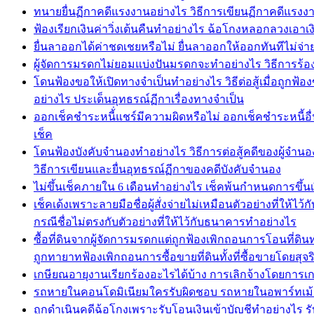
ทนายยื่นฏีกาคดีแรงงานอย่างไร วิธีการเขียนฏีกาคดีแ
ฟ้องเรียกเงินค่าวิ่งเต้นคืนทำอย่างไร ฉ้อโกงหลอกลวงเอาเงิ
ยื่นลาออกได้ค่าชดเชยหรือไม่ ยื่นลาออกให้ออกทันทีไม่จ่า
ผู้จัดการมรดกไม่ยอมแบ่งปันมรดกจะทำอย่างไร วิธีการร้อ
โดนฟ้องขอให้เปิดทางจำเป็นทำอย่างไร วิธีต่อสู้เมื่อถูก
อย่างไร ประเด็นอุทธรณ์ฏีกาเรื่องทางจำเป็น
ออกเช็คชำระหนี้่แชร์มีความผิดหรือไม่ ออกเช็คชำระหนี้อื่น
เช็ค
โดนฟ้องบังคับจำนองทำอย่างไร วิธีการต่อสู้คดีของผู้จำน
วิธีการเขียนและยื่นอุทธรณ์ฏีกาของคดีบังคับจำนอง
ไม่ขึ้นเช็คภายใน 6 เดือนทำอย่างไร เช็คพ้นกำหนดการขึ้น
เช็คเด้งเพราะลายมือชื่อผู้สั่งจ่ายไม่เหมือนตัวอย่างที่ให
กรณีชื่อไม่ตรงกับตัวอย่างที่ให้ไว้กับธนาคารทำอย่างไร
ซื้อที่ดินจากผู้จัดการมรดกแต่ถูกฟ้องเพิกถอนการโอนที่ดิ
ถูกทายาทฟ้องเพิกถอนการซื้อขายที่ดินทั้งที่ซื้อขายโดยสุจ
เกษียณอายุงานเรียกร้องอะไรได้บ้าง การเลิกจ้างโดยการเก
รถหายในคอนโดมิเนียมใครรับผิดชอบ รถหายในอพาร์ทเม้น
ถูกดำเนินคดีฉ้อโกงเพราะรับโอนเงินเข้าบัญชีทำอย่างไร รับ