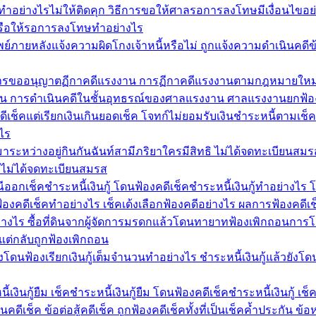
อย่างไรไม่ให้ติดคุก วิธีการขอให้ศาลรอการลงโทษมีเงื่อนไขอ
รือให้รอการลงโทษทำอย่างไร
อนทรัพย์ภายหลังแจ้งความผิดโกงเจ้าหนี้หรือไม่ ถูกแจ้งความดำเนินคด
ิธีการขออนุญาตฏีกาคดีแรงงาน การฏีกาคดีแรงงานตามกฎหมายใหม
งงาน การดำเนินคดีในชั้นอุทธรณ์ของศาลแรงงาน ศาลแรงงานยกฟ้อ
ีเช็คแต่เรียกเงินเกินยอดเช็ค โจทก์ไม่ยอมรับเงินชำระหนี้ตามเช็
ไร
ด้มาระหว่างอยู่กินกันฉันท์สามีภริยาใครมีสิทธิ ไม่ได้จดทะเบียนสม
ยาไม่ได้จดทะเบียนสมรส
รณีออกเช็คชำระหนี้เงินกู้ โดนฟ้องคดีเช็คชำระหนี้เงินกู้ทำอย่างไร
้องคดีเช็คทำอย่างไร เช็คเด้งเลือกฟ้องคดีอย่างไร ผลการฟ้องคดี
่างไร ซื้อที่ดินจากผู้จัดการมรดกแล้วโดนทายาทฟ้องเพิกถอนการโ
แต่กลับถูกฟ้องเพิกถอน
ยังโดนฟ้องเรียกเงินกู้เต็มจำนวนทำอย่างไร ชำระหนี้เงินกู้แล้วยังโด
งินกู้ยืม เช็คชำระหนี้เงินกู้ยืม โดนฟ้องคดีเช็คชำระหนี้เงินกู้ เช็ค
ีเช็ค ข้อต่อสู้คดีเช็ค ถูกฟ้องคดีเช็คทั้งที่เป็นเช็คค้ำประกัน ข