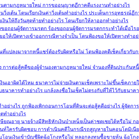
รงงานตามกฎหมายใหม่ การขออนุญาตฏีกาคดีแรงงานทำอย่างไร
นวิ่งเต้น โดนเรียกเงินค่าวิ่งเต้นทำอย่างไร ประเด็นการอุทธรณ์ฏีก
ยเงินให้ถึงวันสุดท้ายทำอย่างไร โดนเรียกให้ลาออกทำอย่างไร
งขอถอนผู้จัดการมรดก ร้องขอถอนผู้จัดการมรดกกระทำได้เมื่อไรอ
ฟ้องขอให้เปิดทางเข้าออกกรณีทางจำเป็น โดนฟ้องขอให้เปิดทางทำอย
ที่แปลงมาจากหนี้แชร์ต้องรับผิดหรือไม่ โดนฟ้องคดีเช็คเกี่ยวกับกา
อง การต่อสู้คดีของผู้จำนองตามกฎหมายใหม่ จำนองที่ดินประกันหนี
เงินเอาผิดได้ไหม ธนาคารไม่จ่ายเงินตามเช็คเพราะไม่ขึ้นเช็คภาย
้ไว้กับธนาคารทำอย่างไร แกล้งลงชื่อในเช็คไม่ตรงกับที่ให้ไว้กับธนา
นทำอย่างไร ถูกฟ้องเพิกถอนการโอนที่ดินจะต่อสู้คดีอย่างไร ผู้จ
ริตทำอย่างไร
ษียณอายุ นายจ้างมีสิทธิหักเงินบำเหน็จเป็นค่าชดเชยได้หรือไม่ ก
ท์ใครรับผิดชอบ การดำเนินคดีในกรณีรถสูญหายในคอนโดมิเนียม
โอนเงินเข้าบัญชีผิดฉ้อโกงหรือไม่ หลอกลงทุนซื้อขายหุ้น ฉ้อโกงเง