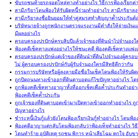
ขับรถชนท้ายรถจอดไหล่ทางทำอย่างไร วิธีการฟ้องเรียกค
สามีภริยาโดนฟ้องให้รับผิดหนี้ร่วมทำอย่างไร สามีภริยาลง
สามีภริยาลงชื่อยินยอมให้ทำคู่สมรสทำสัญญาค้ำประกันต้อ
บริษัทนายจ้างถูกพนักงานตรวจแรงงานมีคำสั่งให้จ่ายเงิ
มีผลอย่างไร
ครอบครองปรปักษ์ครบสิบปีแล้วเจ้าของที่ดินนำไปจำนองใครมี
ฟ้องคดีเช็คทางแพ่งอย่างไรให้ชนะคดี ฟ้องคดีเช็คทางแพ่ง
ครอบครองปรปักษ์แต่เจ้าของที่ดินนำที่ดินไปจำนองผู้ครอบค
ไม่ ผู้ครอบครองปรปักษ์กับผู้รับจำนองใครมีสิทธิดีกว่ากัน
กรรมการบริษัทหรือผู้ลงลายมือชื่อในเช็คโดนฟ้องให้รับผิด
ถูกปิดถนนทางเข้าออกที่ดินตาบอดแก้ไขปัญหาอย่างไร โดนป
ถูกฟ้องคดีเช็คทางอาญาทั้งที่ออกเช็คเพื่อค้ำประกันทำอย่า
ฟ้องคดีเช็คค้ำประกัน
ถูกเจ้าของที่ดินตาบอดเข้ามาเปิดทางเข้าออกทำอย่างไร ถู
ปัญหาอย่างไร
ชำระหนี้เงินกู้แล้วยังโดนฟ้องเรียกเงินกู้ทำอย่างไร โดนฟ้องเร
ฟ้องคดีอาญาแต่กลับโดนฟ้องกลับว่าฟ้องเท็จทำอย่างไร วิธ
โดนทำร้าย อุบัติเหตุ รถชน พิการ หน้าเสียโฉม ตกใจ อับขา