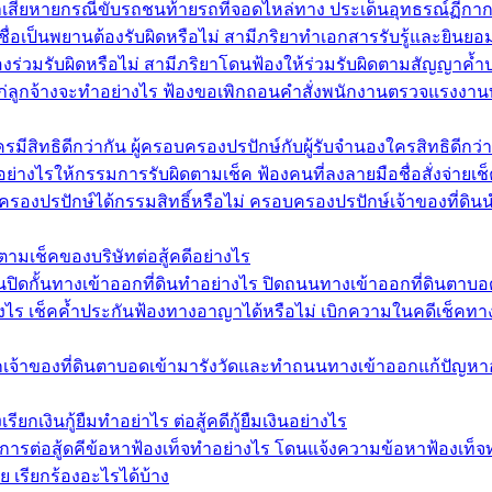
่าเสียหายกรณีขับรถชนท้ายรถที่จอดไหล่ทาง ประเด็นอุทธรณ์ฏีก
ชื่อเป็นพยานต้องรับผิดหรือไม่ สามีภริยาทำเอกสารรับรู้และยินย
งร่วมรับผิดหรือไม่ สามีภริยาโดนฟ้องให้ร่วมรับผิดตามสัญญาค้
นแก่ลูกจ้างจะทำอย่างไร ฟ้องขอเพิกถอนคำสั่งพนักงานตรวจแรงงาน
สิทธิดีกว่ากัน ผู้ครอบครองปรปักษ์กับผู้รับจำนองใครสิทธิดีกว่า
อย่างไรให้กรรมการรับผิดตามเช็ค ฟ้องคนที่ลงลายมือชื่อสั่งจ่ายเ
รองปรปักษ์ได้กรรมสิทธิ์หรือไม่ ครอบครองปรปักษ์เจ้าของที่ดินนำ
ตามเช็คของบริษัทต่อสู้คดีอย่างไร
ิดกั้นทางเข้าออกที่ดินทำอย่างไร ปิดถนนทางเข้าออกที่ดินตาบอด
งไร เช็คค้ำประกันฟ้องทางอาญาได้หรือไม่ เบิกความในคดีเช็คทางอาญ
กเจ้าของที่ดินตาบอดเข้ามารังวัดและทำถนนทางเข้าออกแก้ปัญหาอย
ียกเงินกู้ยืมทำอย่าไร ต่อสู้คดีกู้ยืมเงินอย่างไร
ีการต่อสู้ดคีข้อหาฟ้องเท็จทำอย่างไร โดนแจ้งความข้อหาฟ้องเท็จ
ย เรียกร้องอะไรได้บ้าง