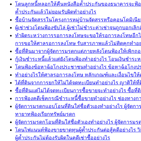
โดนลูกหนี้หลอกให้คืนหนังสือค้ำประกันของธนาคารจะฟ้อ
ค้ำประกันแล้วไม่ยอมรับผิดทำอย่างไร
ซื้อบ้านจัดสรรในโครงการหมู่บ้านจัดสรรหรือคอนโดมิเนียม
ผู้เช่าช่วงโดนฟ้องขับไล่ ผู้เช่าไม่ชำระค่าเช่าจนถูกบอกเลิกส
ทำผิดระหว่างการรอการลงโทษจะขอให้รอการลงโทษอีกได
การขอให้ศาลรอการลงโทษ รับสารภาพแล้วไม่ติดคุกทำอย
ซื้อที่ดินมาจากผู้จัดการมรดกแต่ภายหลังโดนฟ้องให้เพิกถอ
กู้เงินชำระหนี้แล้วแต่ยังโดนฟ้องทำอย่างไร โอนเงินชำระหนี้
โดนฟ้องข้อหาฉ้อโกงประชาชนทำอย่างไร ข้อหาฉ้อโกงประช
ทำอย่างไรให้ศาลรอการลงโทษ หลักเกณฑ์และเงื่อนไขให
ได้ที่ดินจากการยกให้ไม่ได้จดทะเบียนทำอย่างไร ญาติให้
ซื้อที่ดินแต่ไม่ได้จดทะเบียนการซื้อขายจะทำอย่างไร ซื้อที
การฟ้องคดีเช็คกรณีชำระหนี้่ซื้อขายทำอย่างไร ช่องทางการ
ผู้จัดการมรดกแอบโอนที่ดินใส่ชื่อตัวเองทำอย่างไร ผู้จั
ทายาทฟ้องเรียกทรัพย์มรดก
ผู้จัดการมรดกโอนที่ดินใส่ชื่อตัวเองทำอย่างไร ผู้จัดกา
โดนไฟแนนท์ฟ้องขายขาดทุนผู้ค้ำประกันต่อสู้คดีอย่างไร วิธี
ผู้ค้ำประกันไม่ต้องรับผิดในคดีเช่าซื้ออย่างไร