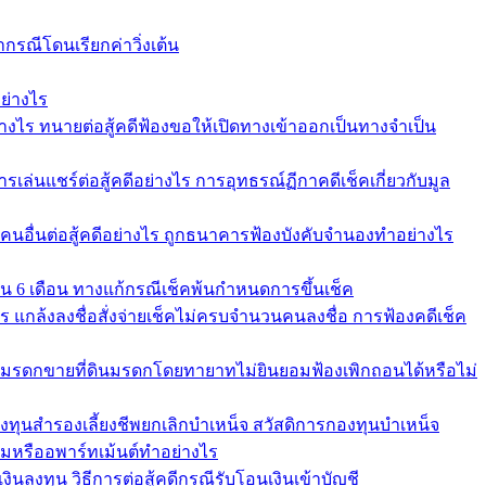
ากรณีโดนเรียกค่าวิ่งเต้น
ย่างไร
่างไร ทนายต่อสู้คดีฟ้องขอให้เปิดทางเข้าออกเป็นทางจำเป็น
รเล่นแชร์ต่อสู้คดีอย่างไร การอุทธรณ์ฏีกาคดีเช็คเกี่ยวกับมูล
้คนอื่นต่อสู้คดีอย่างไร ถูกธนาคารฟ้องบังคับจำนองทำอย่างไร
ใน 6 เดือน ทางแก้กรณีเช็คพ้นกำหนดการขึ้นเช็ค
คาร แกล้งลงชื่อสั่งจ่ายเช็คไม่ครบจำนวนคนลงชื่อ การฟ้องคดีเช็ค
ัดการมรดกขายที่ดินมรดกโดยทายาทไม่ยินยอมฟ้องเพิกถอนได้หรือไม่
องทุนสำรองเลี้ยงชีพยกเลิกบำเหน็จ สวัสดิการกองทุนบำเหน็จ
หรืออพาร์ทเม้นต์ทำอย่างไร
ินลงทุน วิธีการต่อสู้คดีกรณีรับโอนเงินเข้าบัญชี