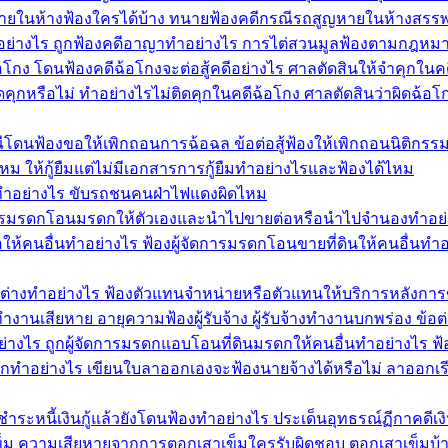
ยในห้างฟ้องใครได้บ้าง ทนายฟ้องคดีกรณีรถสูญหายในห้างสรรพ
ทำอย่างไร ถูกฟ้องคดีอาญาทำอย่างไร การไต่สวนมูลฟ้องตามกฎหม
้อโกง โดนฟ้องคดีฉ้อโกงจะต่อสู้คดีอย่างไร ศาลตัดสินให้จำคุกในค
หรือไม่ ทำอย่างไรไม่ติดคุกในคดีฉ้อโกง ศาลตัดสินว่าผิดฉ้อโก
ีโดนฟ้องขอให้เพิกถอนการฉ้อฉล ข้อต่อสู้ฟ้องให้เพิกถอนนิติกรรม
ด้ไหม ให้กู้ยืมแต่ไม่มีเอกสารการกู้ยืมทำอย่างไรและฟ้องได้ไหม
ำอย่างไร ขับรถชนคนฝ่าไฟแดงผิดไหม
ัดการมรดกโอนมรดกให้ตัวเองและนำไปขายต่อหรือนำไปจำนองทำอย
ห้คนอื่นทำอย่างไร ฟ้องผู้จัดการมรดกโอนขายที่ดินให้คนอื่นทำอ
้าต่างทำอย่างไร ฟ้องตัวแทนจำหน่ายหรือตัวแทนให้บริการหลังการ
ำงานเสียหาย อายุความฟ้องผู้รับจ้าง ผู้รับจ้างทำงานบกพร่อง ข้อต่
ย่างไร ถูกผู้จัดการมรดกแอบโอนที่ดินมรดกให้คนอื่นทำอย่างไร
อกทำอย่างไร เขียนใบลาออกเองจะฟ้องนายจ้างได้หรือไม่ ลาออกเร
 ชำระหนี้เงินกู้แล้วยังโดนฟ้องทำอย่างไร ประเด็นอุทธรณ์ฏีกาคดีเงิน
าเข็ม ความเสียหายจากการตอกเสาเข็มใครรับผิดชอบ ตอกเสาเข็มบ้