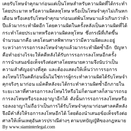
เคยรับโทษจำคุกมาก่อนแต่เป็นโทษสำหรับความผิดที่ได้กระทำ
โดยประมาท หรือความผิดลหุโทษ หรือเป็นโทษจำคุกไม่เกินหก
เดือน หรือเคยรับโทษจำคุกมาก่อนแต่พ้นโทษมาแล้วเกินกว่าห้า
ปีแล้วมากระทำผิดอีก โดยความผิดในครั้งหลังเป็นความผิดที่ได้
กระทำโดยประมาทหรือความผิดลหุโทษ ซึ่งกรณีที่เกิดขึ้น
จำนวนมากคือ เคยโดนศาลพิพากษาว่ามีความผิดและอยู่
ระหว่างการรอการลงโทษจำคุกแล้วมากระทำผิดซ้ำอีก ปัญหา
คือทำอย่างไรจะให้คดีหลังได้รับการรอการลงโทษอีกครั้ง
การนำเสนอข้อเท็จจริงต่อศาลโดยทนายความจึงนับว่าเป็น
ความสำคัญอย่างที่สุด และต้องแสดงให้เห็นว่าการรอการ
ลงโทษไว้ในคดีก่อนนั้นไม่ใช่การผู้กระทำความผิดได้รับโทษจำ
คุกจริงๆ มาก่อน แม้คดีหลังจะได้กระทำความผิดซ้ำอีกภายใน
ระยะเวลาที่ศาลรอการลงโทษไว้หรือไม่ก็ตามศาลก็สามารถรอ
การลงโทษหรือรอลงอาญาอีกได้ ดังนั้นการรอการลงโทษหรือ
รอลงอาญาไม่ถือว่าเป็นการได้รับโทษจำคุกมาก่อนศาลคดีหลัง
จึงมีคำสั่งให้รอการลงโทษอีกได้ โดยต้องนำเสนอข้อเท็จจริงต่อ
ศาลให้เห็นเหตุอันควรปราณีต่างๆ ตามบทบัญญัติของกฎหมาย
By www.siaminterlegal.com