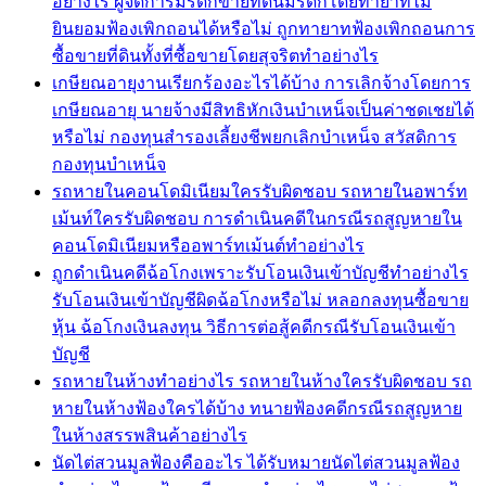
อย่างไร ผู้จัดการมรดกขายที่ดินมรดกโดยทายาทไม่
ยินยอมฟ้องเพิกถอนได้หรือไม่ ถูกทายาทฟ้องเพิกถอนการ
ซื้อขายที่ดินทั้งที่ซื้อขายโดยสุจริตทำอย่างไร
เกษียณอายุงานเรียกร้องอะไรได้บ้าง การเลิกจ้างโดยการ
เกษียณอายุ นายจ้างมีสิทธิหักเงินบำเหน็จเป็นค่าชดเชยได้
หรือไม่ กองทุนสำรองเลี้ยงชีพยกเลิกบำเหน็จ สวัสดิการ
กองทุนบำเหน็จ
รถหายในคอนโดมิเนียมใครรับผิดชอบ รถหายในอพาร์ท
เม้นท์ใครรับผิดชอบ การดำเนินคดีในกรณีรถสูญหายใน
คอนโดมิเนียมหรืออพาร์ทเม้นต์ทำอย่างไร
ถูกดำเนินคดีฉ้อโกงเพราะรับโอนเงินเข้าบัญชีทำอย่างไร
รับโอนเงินเข้าบัญชีผิดฉ้อโกงหรือไม่ หลอกลงทุนซื้อขาย
หุ้น ฉ้อโกงเงินลงทุน วิธีการต่อสู้คดีกรณีรับโอนเงินเข้า
บัญชี
รถหายในห้างทำอย่างไร รถหายในห้างใครรับผิดชอบ รถ
หายในห้างฟ้องใครได้บ้าง ทนายฟ้องคดีกรณีรถสูญหาย
ในห้างสรรพสินค้าอย่างไร
นัดไต่สวนมูลฟ้องคืออะไร ได้รับหมายนัดไต่สวนมูลฟ้อง