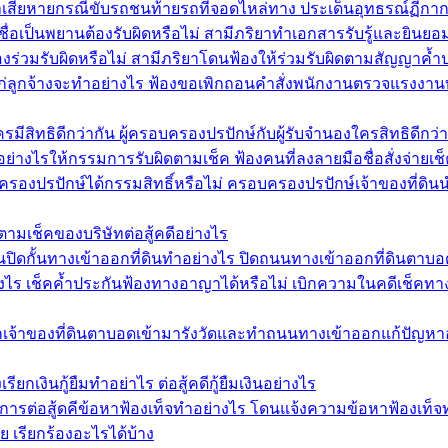
่าเสียหายกรณีขับรถชนท้ายรถที่จอดไหล่ทาง ประเด็นอุทธรณ์ฏีก
ชื่อเป็นพยานต้องรับผิดหรือไม่ สามีภริยาทำเอกสารรับรู้และยินย
งร่วมรับผิดหรือไม่ สามีภริยาโดนฟ้องให้ร่วมรับผิดตามสัญญาค้
นแก่ลูกจ้างจะทำอย่างไร ฟ้องขอเพิกถอนคำสั่งพนักงานตรวจแรงงาน
สิทธิดีกว่ากัน ผู้ครอบครองปรปักษ์กับผู้รับจำนองใครสิทธิดีกว่า
อย่างไรให้กรรมการรับผิดตามเช็ค ฟ้องคนที่ลงลายมือชื่อสั่งจ่ายเ
รองปรปักษ์ได้กรรมสิทธิ์หรือไม่ ครอบครองปรปักษ์เจ้าของที่ดินนำ
ตามเช็คของบริษัทต่อสู้คดีอย่างไร
ิดกั้นทางเข้าออกที่ดินทำอย่างไร ปิดถนนทางเข้าออกที่ดินตาบอด
งไร เช็คค้ำประกันฟ้องทางอาญาได้หรือไม่ เบิกความในคดีเช็คทางอาญ
กเจ้าของที่ดินตาบอดเข้ามารังวัดและทำถนนทางเข้าออกแก้ปัญหาอย
ียกเงินกู้ยืมทำอย่าไร ต่อสู้คดีกู้ยืมเงินอย่างไร
ีการต่อสู้ดคีข้อหาฟ้องเท็จทำอย่างไร โดนแจ้งความข้อหาฟ้องเท็จ
ย เรียกร้องอะไรได้บ้าง