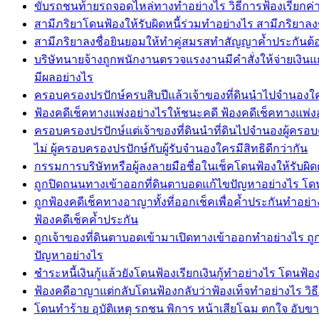
ขับรถชนท้ายรถจอดไหล่ทางทำอย่างไร วิธีการฟ้องเรียกค
สามีภริยาโดนฟ้องให้รับผิดหนี้ร่วมทำอย่างไร สามีภริยาลง
สามีภริยาลงชื่อยินยอมให้ทำคู่สมรสทำสัญญาค้ำประกันต้อ
บริษัทนายจ้างถูกพนักงานตรวจแรงงานมีคำสั่งให้จ่ายเงิ
มีผลอย่างไร
ครอบครองปรปักษ์ครบสิบปีแล้วเจ้าของที่ดินนำไปจำนองใครมี
ฟ้องคดีเช็คทางแพ่งอย่างไรให้ชนะคดี ฟ้องคดีเช็คทางแพ่ง
ครอบครองปรปักษ์แต่เจ้าของที่ดินนำที่ดินไปจำนองผู้ครอบค
ไม่ ผู้ครอบครองปรปักษ์กับผู้รับจำนองใครมีสิทธิดีกว่ากัน
กรรมการบริษัทหรือผู้ลงลายมือชื่อในเช็คโดนฟ้องให้รับผิด
ถูกปิดถนนทางเข้าออกที่ดินตาบอดแก้ไขปัญหาอย่างไร โดนป
ถูกฟ้องคดีเช็คทางอาญาทั้งที่ออกเช็คเพื่อค้ำประกันทำอย่า
ฟ้องคดีเช็คค้ำประกัน
ถูกเจ้าของที่ดินตาบอดเข้ามาเปิดทางเข้าออกทำอย่างไร ถู
ปัญหาอย่างไร
ชำระหนี้เงินกู้แล้วยังโดนฟ้องเรียกเงินกู้ทำอย่างไร โดนฟ้องเร
ฟ้องคดีอาญาแต่กลับโดนฟ้องกลับว่าฟ้องเท็จทำอย่างไร วิธ
โดนทำร้าย อุบัติเหตุ รถชน พิการ หน้าเสียโฉม ตกใจ อับขา