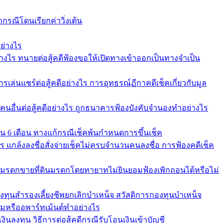
ากรณีโดนเรียกค่าวิ่งเต้น
ย่างไร
่างไร ทนายต่อสู้คดีฟ้องขอให้เปิดทางเข้าออกเป็นทางจำเป็น
รเล่นแชร์ต่อสู้คดีอย่างไร การอุทธรณ์ฏีกาคดีเช็คเกี่ยวกับมูล
้คนอื่นต่อสู้คดีอย่างไร ถูกธนาคารฟ้องบังคับจำนองทำอย่างไร
ใน 6 เดือน ทางแก้กรณีเช็คพ้นกำหนดการขึ้นเช็ค
คาร แกล้งลงชื่อสั่งจ่ายเช็คไม่ครบจำนวนคนลงชื่อ การฟ้องคดีเช็ค
ัดการมรดกขายที่ดินมรดกโดยทายาทไม่ยินยอมฟ้องเพิกถอนได้หรือไม่
องทุนสำรองเลี้ยงชีพยกเลิกบำเหน็จ สวัสดิการกองทุนบำเหน็จ
หรืออพาร์ทเม้นต์ทำอย่างไร
ินลงทุน วิธีการต่อสู้คดีกรณีรับโอนเงินเข้าบัญชี