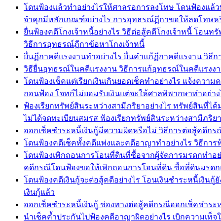
โดนฟ้องแล้วทำอย่างไรให้ศาลรอการลงโทษ โดนฟ้องแล้วทำ
จำคุกมีหลักเกณฑ์อย่างไร การอุทธรณ์ฏีกาขอให้ลดโทษห
ยื่นฟ้องคดีโกงเจ้าหนี้อย่างไร วิธีต่อสู้คดีโกงเจ้าหนี้ โ
วิธีการอุทธรณ์ฏีกาข้อหาโกงเจ้าหนี้
ยื่นฏีกาคดีแรงงานทำอย่างไร ยื่นคำแก้ฏีกาคดีแรงาน ว
วิธียื่นอุทธรณ์ในคดีแรงงาน วิธีการแก้อุทธรณ์ในคดีแร
โดนฟ้องเช็คแต่เรียกเงินเกินยอดเช็คทำอย่างไร แจ้งความคด
ถอนฟ้อง โจทก์ไม่ยอมรับเงินแต่จะให้ศาลพิพากษาทำอย่าง
ฟ้องเรียกทรัพย์สินระหว่างสามีภริยาอย่างไร ทรัพย์สินที่ไ
ไม่ได้จดทะเบียนสมรส ฟ้องเรียกทรัพย์สินระหว่างสามีภริ
ออกเช็คชำระหนี้เงินกู้มีความผิดหรือไม่ วิธีการต่อสู้คดีก
โดนฟ้องคดีเช็คทั้งคดีแพ่งและคดีอาญาทำอย่างไร วิธีการฟ
โดนฟ้องเพิกถอนการโอนที่ดินที่ซื้อจากผู้จัดการมรดกทำอย
คดีกรณีโดนฟ้องขอให้เพิกถอนการโอนที่ดิน ซื้อที่ดินมรดก
โดนฟ้องคดีเงินกู้จะต่อสู้คดีอย่างไร โอนเงินชำระหนี้เงินกู้
เงินกู้แล้ว
ออกเช็คชำระหนี้เงินกู้ ช่องทางต่อสู้คดีกรณีออกเช็คชำระหนี้เ
นำเช็คค้ำประกันไปฟ้องคดีอาญาผิดอย่างไร เบิกความเท็จในคด