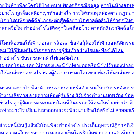
ยในห้างฟ้องใครได้บ้าง ทนายฟ้องคดีกรณีรถสูญหายในห้างสรรพ
ทำอย่างไร ถูกฟ้องคดีอาญาทำอย่างไร การไต่สวนมูลฟ้องตามกฎหม
้อโกง โดนฟ้องคดีฉ้อโกงจะต่อสู้คดีอย่างไร ศาลตัดสินให้จำคุกในค
หรือไม่ ทำอย่างไรไม่ติดคุกในคดีฉ้อโกง ศาลตัดสินว่าผิดฉ้อโก
ีโดนฟ้องขอให้เพิกถอนการฉ้อฉล ข้อต่อสู้ฟ้องให้เพิกถอนนิติกรรม
ด้ไหม ให้กู้ยืมแต่ไม่มีเอกสารการกู้ยืมทำอย่างไรและฟ้องได้ไหม
ำอย่างไร ขับรถชนคนฝ่าไฟแดงผิดไหม
ัดการมรดกโอนมรดกให้ตัวเองและนำไปขายต่อหรือนำไปจำนองทำอย
ห้คนอื่นทำอย่างไร ฟ้องผู้จัดการมรดกโอนขายที่ดินให้คนอื่นทำอ
้าต่างทำอย่างไร ฟ้องตัวแทนจำหน่ายหรือตัวแทนให้บริการหลังการ
ำงานเสียหาย อายุความฟ้องผู้รับจ้าง ผู้รับจ้างทำงานบกพร่อง ข้อต่
ย่างไร ถูกผู้จัดการมรดกแอบโอนที่ดินมรดกให้คนอื่นทำอย่างไร
อกทำอย่างไร เขียนใบลาออกเองจะฟ้องนายจ้างได้หรือไม่ ลาออกเร
 ชำระหนี้เงินกู้แล้วยังโดนฟ้องทำอย่างไร ประเด็นอุทธรณ์ฏีกาคดีเงิน
าเข็ม ความเสียหายจากการตอกเสาเข็มใครรับผิดชอบ ตอกเสาเข็มบ้