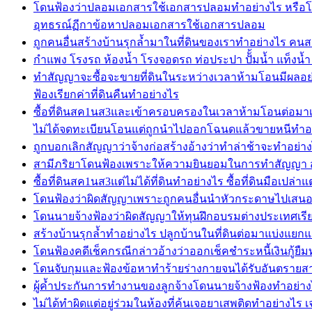
โดนฟ้องว่าปลอมเอกสารใช้เอกสารปลอมทำอย่างไร หรือโ
อุทธรณ์ฏีกาข้อหาปลอมเอกสารใช้เอกสารปลอม
ถูกคนอื่นสร้างบ้านรุกล้ำมาในที่ดินของเราทำอย่างไร คนสร
กำแพง โรงรถ ห้องน้ำ โรงจอดรถ ท่อประปา ปัั้มน้ำ แท็งน้ำ ถ
ทำสัญญาจะซื้อจะขายที่ดินในระหว่างเวลาห้ามโอนมีผลอย
ฟ้องเรียกค่าที่ดินคืนทำอย่างไร
ซื้อที่ดินสค1นส3และเข้าครอบครองในเวลาห้ามโอนต่อมาเจ
ไม่ได้จดทะเบียนโอนแต่ถูกนำไปออกโฉนดแล้วขายหนีทำอ
ถูกบอกเลิกสัญญาว่าจ้างก่อสร้างอ้างว่าทำล่าช้าจะทำอย่า
สามีภริยาโดนฟ้องเพราะให้ความยินยอมในการทำสัญญา สา
ซื้อที่ดินสค1นส3แต่ไม่ได้ที่ดินทำอย่างไร ซื้อที่ดินมือเป
โดนฟ้องว่าผิดสัญญาเพราะถูกคนอื่นนำหัวกระดาษไปเสนอราค
โดนนายจ้างฟ้องว่าผิดสัญญาให้ทุนฝึกอบรมต่างประเทศเรียก
สร้างบ้านรุกล้ำทำอย่างไร ปลูกบ้านในที่ดินต่อมาแบ่งแยก
โดนฟ้องคดีเช็คกรณีกล่าวอ้างว่าออกเช็คชำระหนี้เงินกู้ยืม
โดนจับกุมและฟ้องข้อหาทำร้ายร่างกายจนได้รับอันตรายสาห
ผู้ค้ำประกันการทำงานของลูกจ้างโดนนายจ้างฟ้องทำอย่างไร
ไม่ได้ทำผิดแต่อยู่ร่วมในห้องที่ค้นเจอยาเสพติดทำอย่าง