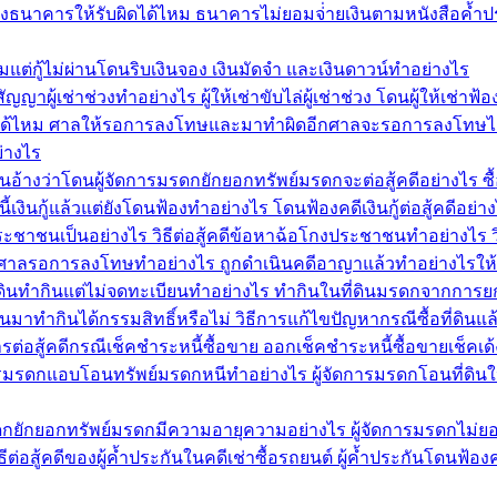
งธนาคารให้รับผิดได้ไหม ธนาคารไม่ยอมจ่่ายเงินตามหนังสือค้ำป
แต่กู้ไม่ผ่านโดนริบเงินจอง เงินมัดจำ และเงินดาวน์ทำอย่างไร
ัญญาผู้เช่าช่วงทำอย่างไร ผู้ให้เช่าขับไล่ผู้เช่าช่วง โดนผู้ให้เช่า
้ไหม ศาลให้รอการลงโทษและมาทำผิดอีกศาลจะรอการลงโทษได้ไห
่างไร
นอ้างว่าโดนผู้จัดการมรดกยักยอกทรัพย์มรดกจะต่อสู้คดีอย่างไร ซื้
เงินกู้แล้วแต่ยังโดนฟ้องทำอย่างไร โดนฟ้องคดีเงินกู้ต่อสู้คดีอย่า
าชนเป็นอย่างไร วิธีต่อสู้คดีข้อหาฉ้อโกงประชาชนทำอย่างไร 
้ศาลรอการลงโทษทำอย่างไร ถูกดำเนินคดีอาญาแล้วทำอย่างไร
ที่ดินทำกินแต่ไม่จดทะเบียนทำอย่างไร ทำกินในที่ดินมรดกจากการย
่ดินมาทำกินได้กรรมสิทธิ์หรือไม่ วิธีการแก้ไขปัญหากรณีซื้อที่ดิน
ต่อสู้คดีกรณีเช็คชำระหนี้ซื้อขาย ออกเช็คชำระหนี้ซื้อขายเช็คเด้
ดการมรดกแอบโอนทรัพย์มรดกหนีทำอย่างไร ผู้จัดการมรดกโอนที่ดิน
รมรดกยักยอกทรัพย์มรดกมีความอายุความอย่างไร ผู้จัดการมรดกไม่ย
ต่อสู้คดีของผู้ค้ำประกันในคดีเช่าซื้อรถยนต์ ผู้ค้ำประกันโดนฟ้อง