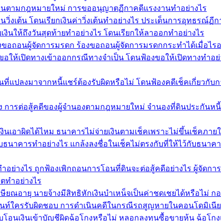
รงงานตามกฎหมายใหม่ การขออนุญาตฏีกาคดีแรงงานทำอย่างไร
นวิ่งเต้น โดนเรียกเงินค่าวิ่งเต้นทำอย่างไร ประเด็นการอุทธรณ์ฏีก
ยเงินให้ถึงวันสุดท้ายทำอย่างไร โดนเรียกให้ลาออกทำอย่างไร
งขอถอนผู้จัดการมรดก ร้องขอถอนผู้จัดการมรดกกระทำได้เมื่อไรอ
ฟ้องขอให้เปิดทางเข้าออกกรณีทางจำเป็น โดนฟ้องขอให้เปิดทางทำอย
ที่แปลงมาจากหนี้แชร์ต้องรับผิดหรือไม่ โดนฟ้องคดีเช็คเกี่ยวกับกา
อง การต่อสู้คดีของผู้จำนองตามกฎหมายใหม่ จำนองที่ดินประกันหนี
เงินเอาผิดได้ไหม ธนาคารไม่จ่ายเงินตามเช็คเพราะไม่ขึ้นเช็คภาย
้ไว้กับธนาคารทำอย่างไร แกล้งลงชื่อในเช็คไม่ตรงกับที่ให้ไว้กับธนา
นทำอย่างไร ถูกฟ้องเพิกถอนการโอนที่ดินจะต่อสู้คดีอย่างไร ผู้จ
ริตทำอย่างไร
ษียณอายุ นายจ้างมีสิทธิหักเงินบำเหน็จเป็นค่าชดเชยได้หรือไม่ ก
ท์ใครรับผิดชอบ การดำเนินคดีในกรณีรถสูญหายในคอนโดมิเนียม
โอนเงินเข้าบัญชีผิดฉ้อโกงหรือไม่ หลอกลงทุนซื้อขายหุ้น ฉ้อโกงเง