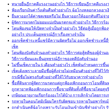
ทนายยื่นฏีกาคดีแรงงานอย่างไร วิธีการเขียนฏีกาคดีแ
ฟ้องเรียกเงินค่าวิ่งเต้นคืนทำอย่างไร ฉ้อโกงหลอกลวงเอาเงิ
ยื่นลาออกได้ค่าชดเชยหรือไม่ ยื่นลาออกให้ออกทันทีไม่จ่า
ผู้จัดการมรดกไม่ยอมแบ่งปันมรดกจะทำอย่างไร วิธีการร้อ
โดนฟ้องขอให้เปิดทางจำเป็นทำอย่างไร วิธีต่อสู้เมื่อถูก
อย่างไร ประเด็นอุทธรณ์ฏีกาเรื่องทางจำเป็น
ออกเช็คชำระหนี้่แชร์มีความผิดหรือไม่ ออกเช็คชำระหนี้อื่น
เช็ค
โดนฟ้องบังคับจำนองทำอย่างไร วิธีการต่อสู้คดีของผู้จำน
วิธีการเขียนและยื่นอุทธรณ์ฏีกาของคดีบังคับจำนอง
ไม่ขึ้นเช็คภายใน 6 เดือนทำอย่างไร เช็คพ้นกำหนดการขึ้น
เช็คเด้งเพราะลายมือชื่อผู้สั่งจ่ายไม่เหมือนตัวอย่างที่ให
กรณีชื่อไม่ตรงกับตัวอย่างที่ให้ไว้กับธนาคารทำอย่างไร
ซื้อที่ดินจากผู้จัดการมรดกแต่ถูกฟ้องเพิกถอนการโอนที่ดิ
ถูกทายาทฟ้องเพิกถอนการซื้อขายที่ดินทั้งที่ซื้อขายโดยสุจ
เกษียณอายุงานเรียกร้องอะไรได้บ้าง การเลิกจ้างโดยการเก
รถหายในคอนโดมิเนียมใครรับผิดชอบ รถหายในอพาร์ทเม้น
ถูกดำเนินคดีฉ้อโกงเพราะรับโอนเงินเข้าบัญชีทำอย่างไร รับ