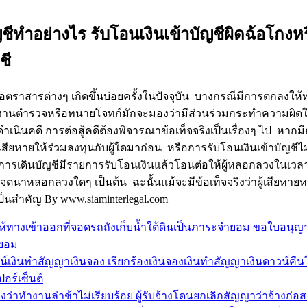
ชีทำอย่างไร รับโอนเงินเข้าบัญชีผิดฉ้อโกงหร
ชี
ารต่างๆ เกิดขึ้นบ่อยครั้งในปัจจุบัน บางกรณีมีการตกลงให้ท
จ้าพนักงานตำรวจหรือทนายโจทก์มักจะมองว่ามีส่วนร่วมกระทำความผิ
ารดำเนินคดี การต่อสู้คดีต้องพิจารณาข้อเท็จจริงเป็นเรื่องๆ ไป หา
ยหายให้ร่วมลงทุนกับผู้ใดมาก่อน หรือการรับโอนเงินเข้าบัญชีไม่อา
การเดินบัญชีมีรายการรับโอนเงินแล้วโอนต่อให้ผู้หลอกลวงในเวลาต่อเ
เจตนาหลอกลวงใดๆ เป็นต้น ฉะนั้นแม้จะมีข้อเท็จจริงว่าผู้เสียหาย
ีเป็นสำคัญ By www.siaminterlegal.com
้ทางเข้าออกที่จอดรถถังเก็บน้ำใต้ดินเป็นภาระจำยอม ขอใบอนุญาต
ำยอม
งินทำสัญญาเงินจอง เรียกร้องเงินจองเงินทำสัญญาเงินดาวน์คืนให้
อร์เซ็นต์
องว่าทำงานล่าช้าไม่เรียบร้อย ผู้รับจ้างโดนยกเลิกสัญญาว่าจ้างก่อ