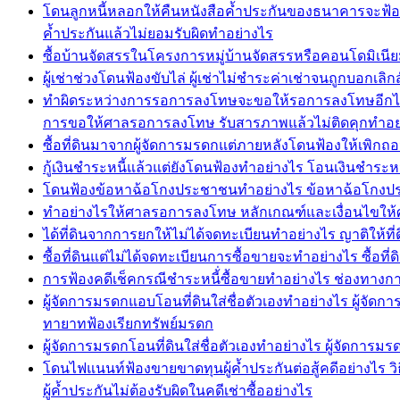
โดนลูกหนี้หลอกให้คืนหนังสือค้ำประกันของธนาคารจะฟ้อ
ค้ำประกันแล้วไม่ยอมรับผิดทำอย่างไร
ซื้อบ้านจัดสรรในโครงการหมู่บ้านจัดสรรหรือคอนโดมิเนียม
ผู้เช่าช่วงโดนฟ้องขับไล่ ผู้เช่าไม่ชำระค่าเช่าจนถูกบอกเลิกส
ทำผิดระหว่างการรอการลงโทษจะขอให้รอการลงโทษอีกได
การขอให้ศาลรอการลงโทษ รับสารภาพแล้วไม่ติดคุกทำอย
ซื้อที่ดินมาจากผู้จัดการมรดกแต่ภายหลังโดนฟ้องให้เพิกถอ
กู้เงินชำระหนี้แล้วแต่ยังโดนฟ้องทำอย่างไร โอนเงินชำระหนี้
โดนฟ้องข้อหาฉ้อโกงประชาชนทำอย่างไร ข้อหาฉ้อโกงประช
ทำอย่างไรให้ศาลรอการลงโทษ หลักเกณฑ์และเงื่อนไขให
ได้ที่ดินจากการยกให้ไม่ได้จดทะเบียนทำอย่างไร ญาติให้
ซื้อที่ดินแต่ไม่ได้จดทะเบียนการซื้อขายจะทำอย่างไร ซื้อที
การฟ้องคดีเช็คกรณีชำระหนี้่ซื้อขายทำอย่างไร ช่องทางการ
ผู้จัดการมรดกแอบโอนที่ดินใส่ชื่อตัวเองทำอย่างไร ผู้จั
ทายาทฟ้องเรียกทรัพย์มรดก
ผู้จัดการมรดกโอนที่ดินใส่ชื่อตัวเองทำอย่างไร ผู้จัดกา
โดนไฟแนนท์ฟ้องขายขาดทุนผู้ค้ำประกันต่อสู้คดีอย่างไร วิธี
ผู้ค้ำประกันไม่ต้องรับผิดในคดีเช่าซื้ออย่างไร