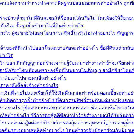
ดนแจ้งความว่ากระทำความผิดฐานปลอมเอกสารทำอย่างไร ถูกฟ้อง
้างบ้านล้ำมาในที่ดินจะขอให้รื้อถอนได้หรือไม่ โดนฟ้องให้รื้อถ
ังส้วม รั้วรุกล้ำเข้ามาในที่ดินทำอย่างไร
่างไร ผู้จะขายไม่ยอมโอนกรรมสิทธิ์ในวันโอนทำอย่างไร สัญญาจ
้าของที่ดินนำไปออกโฉนดขายต่อจะทำอย่างไร ซื้อที่ดินแล้วกลั
ย่างไร
งไร บอกเลิกสัญญาก่อสร้างเพราะผู้รับเหมาทำงานล่าช้าจะเรียกค่า
มีภริยาโดนฟ้องเพราะลงชื่อเป็นพยานในสัญญา สามีภริยาโดนฟ้อ
ล่าแต่กลับเอาไปขายคนอืนทำอย่างไร
าสั่งซื้อสั่งจ้างทำอย่างไร
เงินที่จ่ายไปและเรียกให้ใช้เงินคืนสามเท่าพร้อมดอกเบีี้ยจะทำ
แล้วเกิดการรุกล้ำทำอย่างไร ที่ดินกรรมสิทธิ์รวมกันแต่มาแบ่งแยก
ทำอย่างไร กู้ยืมจำนวนน้อยกว่าจำนวนที่ออกเช็ค ออกเช็คไม่ลงวันที่
ัสทำอย่างไร วิธีการต่อสู้คดีข้อหาทำร้ายร่างกายจนได้รับอันตร
และจะต่อสู้คดีอย่างไร วิธีการต่อสู้คดีการอุทธรณ์ฏีกาของผู้ค
ไร เจอค้นรถเจอยาเสพติดทำอย่างไร โดนตำรวจจับข้อหาร่วมกันมียา