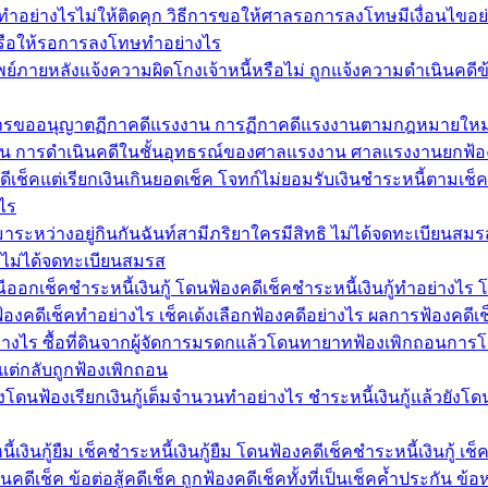
อย่างไรไม่ให้ติดคุก วิธีการขอให้ศาลรอการลงโทษมีเงื่อนไขอ
รือให้รอการลงโทษทำอย่างไร
อนทรัพย์ภายหลังแจ้งความผิดโกงเจ้าหนี้หรือไม่ ถูกแจ้งความดำเนินคด
ิธีการขออนุญาตฏีกาคดีแรงงาน การฏีกาคดีแรงงานตามกฎหมายใหม
งงาน การดำเนินคดีในชั้นอุทธรณ์ของศาลแรงงาน ศาลแรงงานยกฟ้อ
ีเช็คแต่เรียกเงินเกินยอดเช็ค โจทก์ไม่ยอมรับเงินชำระหนี้ตามเช็
ไร
ด้มาระหว่างอยู่กินกันฉันท์สามีภริยาใครมีสิทธิ ไม่ได้จดทะเบียนสม
ยาไม่ได้จดทะเบียนสมรส
รณีออกเช็คชำระหนี้เงินกู้ โดนฟ้องคดีเช็คชำระหนี้เงินกู้ทำอย่างไร
้องคดีเช็คทำอย่างไร เช็คเด้งเลือกฟ้องคดีอย่างไร ผลการฟ้องคดี
่างไร ซื้อที่ดินจากผู้จัดการมรดกแล้วโดนทายาทฟ้องเพิกถอนการโ
แต่กลับถูกฟ้องเพิกถอน
ยังโดนฟ้องเรียกเงินกู้เต็มจำนวนทำอย่างไร ชำระหนี้เงินกู้แล้วยังโด
งินกู้ยืม เช็คชำระหนี้เงินกู้ยืม โดนฟ้องคดีเช็คชำระหนี้เงินกู้ เช็ค
ีเช็ค ข้อต่อสู้คดีเช็ค ถูกฟ้องคดีเช็คทั้งที่เป็นเช็คค้ำประกัน ข