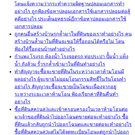
โดนแจ้งความว่ากระทำความผิดฐานปลอมเอกสารทำ
อย่างไร ถูกฟ้องข้อหาปลอมเอกสารใช้เอกสารปลอมต่อสู้
คดีอย่างไร ประเด็นอุทธรณ์ฏีกาข้อหาปลอมเอกสารใช้
เอกสารปลอม
ถูกคนอื่นสร้างบ้านรุกล้ำมาในที่ดินของเราทำอย่างไร คน
สร้างบ้านล้ำมาในที่ดินจะขอให้รื้อถอนได้หรือไม่ โดน
ฟ้องให้รื้อถอนบ้านทำอย่างไร
กำแพง โรงรถ ห้องน้ำ โรงจอดรถ ท่อประปา ปัั้มน้ำ แท็ง
น้ำ ถังส้วม รั้วรุกล้ำเข้ามาในที่ดินทำอย่างไร
ทำสัญญาจะซื้อจะขายที่ดินในระหว่างเวลาห้ามโอนมี
ผลอย่างไร ผู้จะขายไม่ยอมโอนกรรมสิทธิ์ในวันโอนทำ
อย่างไร สัญญาจะซื้อจะขายเป็นโมฆะเนื่องจากอยู่
ระหว่างระยะเวลาห้ามโอน ฟ้องเรียกค่าที่ดินคืนทำ
อย่างไร
ซื้อที่ดินสค1นส3และเข้าครอบครองในเวลาห้ามโอนต่อ
มาเจ้าของที่ดินนำไปออกโฉนดขายต่อจะทำอย่างไร ซื้อ
ที่ดินแล้วกลับถูกนำไปออกโฉนดและขายต่อจะทำอย่างไร
ซื้อที่ดินสค1นส3แต่ไม่ได้จดทะเบียนโอนแต่ถูกนำไปออก