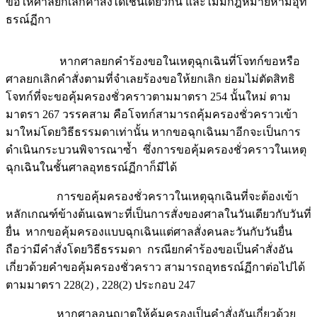
ขอให้ศาลยกเลิกคำสั่งได้เช่นเดียวกัน และไม่มีกฎหมายห้ามอุท
ธรณ์ฏีกา
หากศาลยกคำร้องขอในเหตุฉุกเฉินที่โจทก์ขอหรือ
ศาลยกเลิกคำสั่งตามที่จำเลยร้องขอให้ยกเลิก ย่อมไม่ตัดสิทธิ
โจทก์ที่จะขอคุ้มครองชั่วคราวตามมาตรา 254 นั้นใหม่ ตาม
มาตรา 267 วรรคสาม คือโจทก์สามารถคุ้มครองชั่วคราวเข้า
มาใหม่โดยวิธีธรรมดาเท่านั้น หากขอฉุกเฉินมาอีกจะเป็นการ
ดำเนินกระบวนพิจารณาซ้ำ ซึ่งการขอคุ้มครองชั่วคราวในเหตุ
ฉุกเฉินในชั้นศาลอุทธรณ์ฏีกาก็มีได้
การขอคุ้มครองชั่วคราวในเหตุฉุกเฉินที่จะต้องเข้า
หลักเกณฑ์ข้างต้นเฉพาะที่เป็นการสั่งของศาลในวันเดียวกับวันที่
ยื่น หากขอคุ้มครองแบบฉุกเฉินแต่ศาลสั่งคนละวันกับวันยื่น
ถือว่ามีคำสั่งโดยวิธีธรรมดา กรณียกคำร้องขอเป็นคำสั่งอัน
เกี่ยวด้วยคำขอคุ้มครองชั่วคราว สามารถอุทธรณ์ฏีกาต่อไปได้
ตามมาตรา 228(2) , 228(2) ประกอบ 247
หากศาลอนุญาตให้คุ้มครองเป็นคำสั่งอันเกี่ยวด้วย