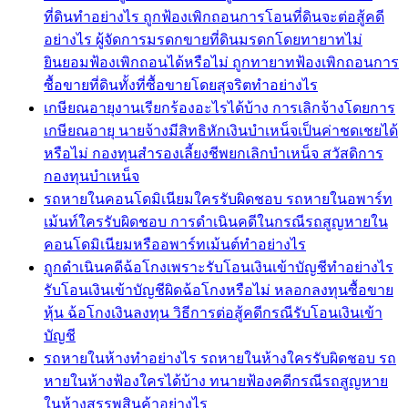
ที่ดินทำอย่างไร ถูกฟ้องเพิกถอนการโอนที่ดินจะต่อสู้คดี
อย่างไร ผู้จัดการมรดกขายที่ดินมรดกโดยทายาทไม่
ยินยอมฟ้องเพิกถอนได้หรือไม่ ถูกทายาทฟ้องเพิกถอนการ
ซื้อขายที่ดินทั้งที่ซื้อขายโดยสุจริตทำอย่างไร
เกษียณอายุงานเรียกร้องอะไรได้บ้าง การเลิกจ้างโดยการ
เกษียณอายุ นายจ้างมีสิทธิหักเงินบำเหน็จเป็นค่าชดเชยได้
หรือไม่ กองทุนสำรองเลี้ยงชีพยกเลิกบำเหน็จ สวัสดิการ
กองทุนบำเหน็จ
รถหายในคอนโดมิเนียมใครรับผิดชอบ รถหายในอพาร์ท
เม้นท์ใครรับผิดชอบ การดำเนินคดีในกรณีรถสูญหายใน
คอนโดมิเนียมหรืออพาร์ทเม้นต์ทำอย่างไร
ถูกดำเนินคดีฉ้อโกงเพราะรับโอนเงินเข้าบัญชีทำอย่างไร
รับโอนเงินเข้าบัญชีผิดฉ้อโกงหรือไม่ หลอกลงทุนซื้อขาย
หุ้น ฉ้อโกงเงินลงทุน วิธีการต่อสู้คดีกรณีรับโอนเงินเข้า
บัญชี
รถหายในห้างทำอย่างไร รถหายในห้างใครรับผิดชอบ รถ
หายในห้างฟ้องใครได้บ้าง ทนายฟ้องคดีกรณีรถสูญหาย
ในห้างสรรพสินค้าอย่างไร